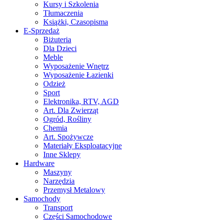
Kursy i Szkolenia
Tłumaczenia
Książki, Czasopisma
E-Sprzedaż
Biżuteria
Dla Dzieci
Meble
Wyposażenie Wnętrz
Wyposażenie Łazienki
Odzież
Sport
Elektronika, RTV, AGD
Art. Dla Zwierząt
Ogród, Rośliny
Chemia
Art. Spożywcze
Materiały Eksploatacyjne
Inne Sklepy
Hardware
Maszyny
Narzędzia
Przemysł Metalowy
Samochody
Transport
Części Samochodowe