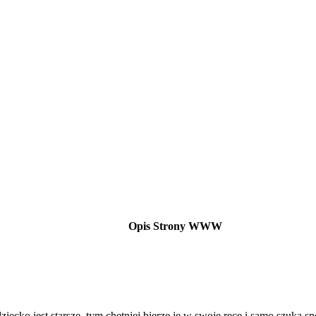
Opis Strony WWW
ecko jest starsze, tym chętniej bierze je w swoje ręce i samo szuka s