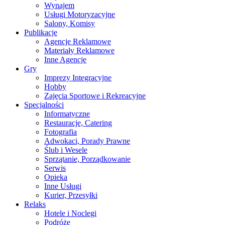
Wynajem
Usługi Motoryzacyjne
Salony, Komisy
Publikacje
Agencje Reklamowe
Materiały Reklamowe
Inne Agencje
Gry
Imprezy Integracyjne
Hobby
Zajęcia Sportowe i Rekreacyjne
Specjalności
Informatyczne
Restauracje, Catering
Fotografia
Adwokaci, Porady Prawne
Ślub i Wesele
Sprzątanie, Porządkowanie
Serwis
Opieka
Inne Usługi
Kurier, Przesyłki
Relaks
Hotele i Noclegi
Podróże