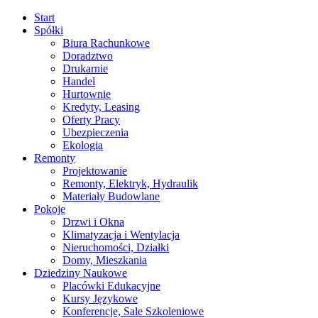
Start
Spółki
Biura Rachunkowe
Doradztwo
Drukarnie
Handel
Hurtownie
Kredyty, Leasing
Oferty Pracy
Ubezpieczenia
Ekologia
Remonty
Projektowanie
Remonty, Elektryk, Hydraulik
Materiały Budowlane
Pokoje
Drzwi i Okna
Klimatyzacja i Wentylacja
Nieruchomości, Działki
Domy, Mieszkania
Dziedziny Naukowe
Placówki Edukacyjne
Kursy Językowe
Konferencje, Sale Szkoleniowe