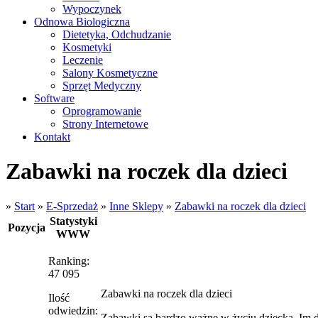
Wypoczynek
Odnowa Biologiczna
Dietetyka, Odchudzanie
Kosmetyki
Leczenie
Salony Kosmetyczne
Sprzęt Medyczny
Software
Oprogramowanie
Strony Internetowe
Kontakt
Zabawki na roczek dla dzieci
»
Start
»
E-Sprzedaż
»
Inne Sklepy
»
Zabawki na roczek dla dzieci
Statystyki
Pozycja
WWW
Ranking:
47 095
Zabawki na roczek dla dzieci
Ilość
odwiedzin:
Zabawki są bardzo ważne w życiu dziecka. Im dzi