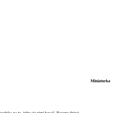
Miniaturka
posobów na to, żeby się nimi bawić. Roczne dzieci