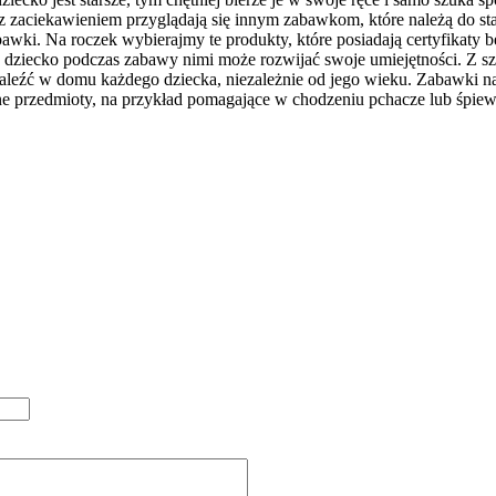
i z zaciekawieniem przyglądają się innym zabawkom, które należą do s
bawki. Na roczek wybierajmy te produkty, które posiadają certyfikaty 
zie dziecko podczas zabawy nimi może rozwijać swoje umiejętności. Z
 znaleźć w domu każdego dziecka, niezależnie od jego wieku. Zabawki
nne przedmioty, na przykład pomagające w chodzeniu pchacze lub śpiew