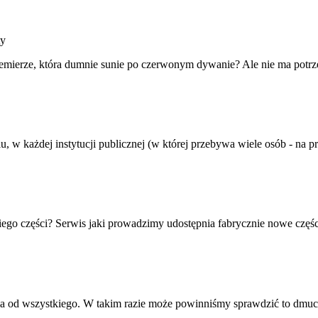
premierze, która dumnie sunie po czerwonym dywanie? Ale nie ma potrze
 w każdej instytucji publicznej (w której przebywa wiele osób - na prz
iego części? Serwis jaki prowadzimy udostępnia fabrycznie nowe częśc
d wszystkiego. W takim razie może powinniśmy sprawdzić to dmuchane j