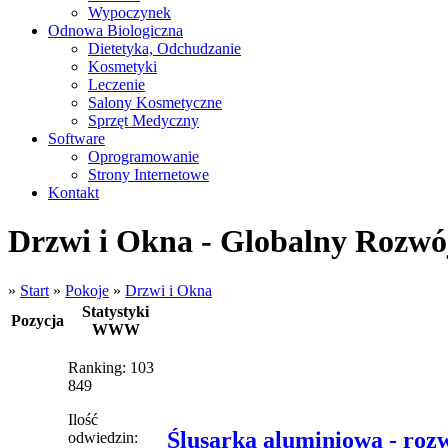
Wypoczynek
Odnowa Biologiczna
Dietetyka, Odchudzanie
Kosmetyki
Leczenie
Salony Kosmetyczne
Sprzęt Medyczny
Software
Oprogramowanie
Strony Internetowe
Kontakt
Drzwi i Okna - Globalny Rozwó
»
Start
»
Pokoje
»
Drzwi i Okna
Statystyki
Pozycja
WWW
Ranking: 103
849
Ilość
Ślusarka aluminiowa - rozw
odwiedzin: