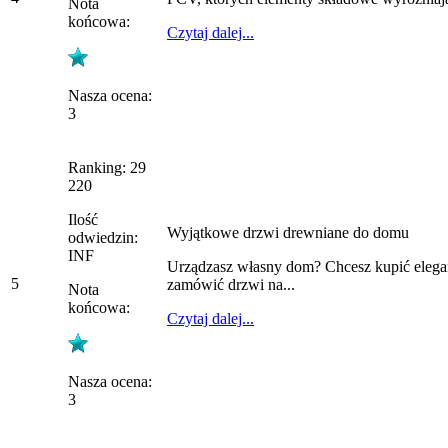
Nota
końcowa:
Czytaj dalej...
Nasza ocena:
3
Ranking: 29
220
Ilość
Wyjątkowe drzwi drewniane do domu
odwiedzin:
INF
Urządzasz własny dom? Chcesz kupić eleganc
5
zamówić drzwi na...
Nota
końcowa:
Czytaj dalej...
Nasza ocena:
3