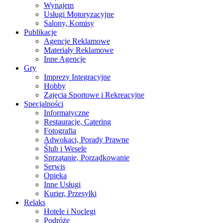
Wynajem
Usługi Motoryzacyjne
Salony, Komisy
Publikacje
Agencje Reklamowe
Materiały Reklamowe
Inne Agencje
Gry
Imprezy Integracyjne
Hobby
Zajęcia Sportowe i Rekreacyjne
Specjalności
Informatyczne
Restauracje, Catering
Fotografia
Adwokaci, Porady Prawne
Ślub i Wesele
Sprzątanie, Porządkowanie
Serwis
Opieka
Inne Usługi
Kurier, Przesyłki
Relaks
Hotele i Noclegi
Podróże