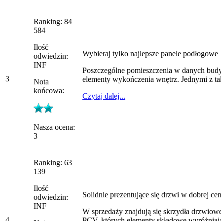
Ranking: 84
584
Ilość
Wybieraj tylko najlepsze panele podłogowe
odwiedzin:
INF
Poszczególne pomieszczenia w danych budy
3
elementy wykończenia wnętrz. Jednymi z tak
Nota
końcowa:
Czytaj dalej...
Nasza ocena:
3
Ranking: 63
139
Ilość
Solidnie prezentujące się drzwi w dobrej cen
odwiedzin:
INF
W sprzedaży znajdują się skrzydła drzwiowe
4
PCV, których elementy składowe wyróżniają