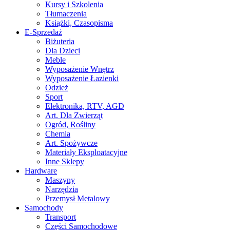
Kursy i Szkolenia
Tłumaczenia
Książki, Czasopisma
E-Sprzedaż
Biżuteria
Dla Dzieci
Meble
Wyposażenie Wnętrz
Wyposażenie Łazienki
Odzież
Sport
Elektronika, RTV, AGD
Art. Dla Zwierząt
Ogród, Rośliny
Chemia
Art. Spożywcze
Materiały Eksploatacyjne
Inne Sklepy
Hardware
Maszyny
Narzędzia
Przemysł Metalowy
Samochody
Transport
Części Samochodowe