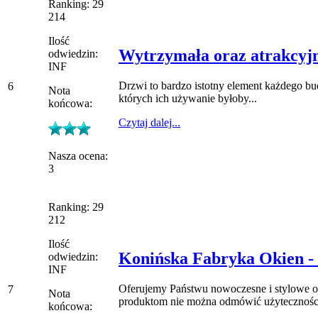
Ranking: 29
214
Ilość
Wytrzymała oraz atrakcyj
odwiedzin:
INF
Drzwi to bardzo istotny element każdego bud
6
Nota
których ich używanie byłoby...
końcowa:
Czytaj dalej...
Nasza ocena:
3
Ranking: 29
212
Ilość
Konińska Fabryka Okien - 
odwiedzin:
INF
Oferujemy Państwu nowoczesne i stylowe o
7
Nota
produktom nie można odmówić użyteczności
końcowa: