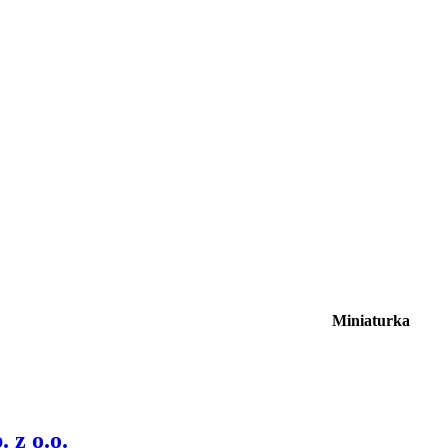
Miniaturka
 z o.o.