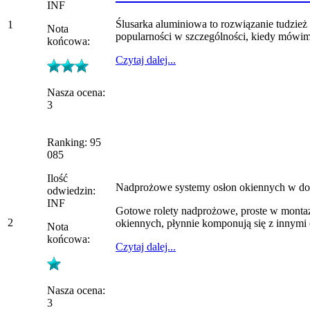
INF
Ślusarka aluminiowa to rozwiązanie tudzież
1
Nota
popularności w szczególności, kiedy mówim
końcowa:
Czytaj dalej...
Nasza ocena:
3
Ranking: 95
085
Ilość
Nadprożowe systemy osłon okiennych w do
odwiedzin:
INF
Gotowe rolety nadprożowe, proste w montaż
2
okiennych, płynnie komponują się z innymi 
Nota
końcowa:
Czytaj dalej...
Nasza ocena:
3