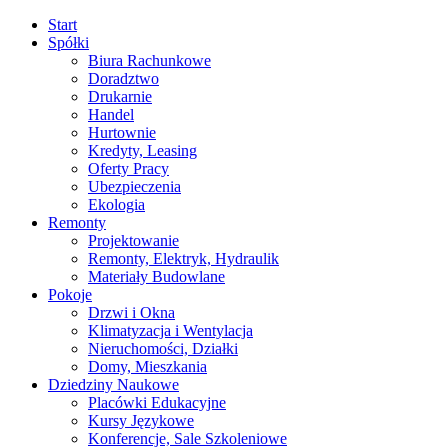
Start
Spółki
Biura Rachunkowe
Doradztwo
Drukarnie
Handel
Hurtownie
Kredyty, Leasing
Oferty Pracy
Ubezpieczenia
Ekologia
Remonty
Projektowanie
Remonty, Elektryk, Hydraulik
Materiały Budowlane
Pokoje
Drzwi i Okna
Klimatyzacja i Wentylacja
Nieruchomości, Działki
Domy, Mieszkania
Dziedziny Naukowe
Placówki Edukacyjne
Kursy Językowe
Konferencje, Sale Szkoleniowe