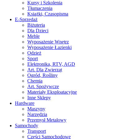
Kursy i Szkolenia
Tłumaczenia
Książki, Czasopisma
E-Sprzedaż
Biżuteria
Dla Dzieci
Meble
Wyposażenie Wnętrz
Wyposażenie Łazienki
Odzież
Sport
Elektronika, RTV, AGD
Art. Dla Zwierząt
Ogród, Rośliny
Chemia
Art. Spożywcze
Materiały Eksploatacyjne
Inne Sklepy
Hardware
Maszyny
Narzędzia
Przemysł Metalowy
Samochody
Transport
Części Samochodowe