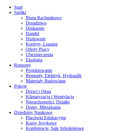
Start
Spółki
Biura Rachunkowe
Doradztwo
Drukarnie
Handel
Hurtownie
Kredyty, Leasing
Oferty Pracy
Ubezpieczenia
Ekologia
Remonty
Projektowanie
Remonty, Elektryk, Hydraulik
Materiały Budowlane
Pokoje
Drzwi i Okna
Klimatyzacja i Wentylacja
Nieruchomości, Działki
Domy, Mieszkania
Dziedziny Naukowe
Placówki Edukacyjne
Kursy Językowe
Konferencje, Sale Szkoleniowe