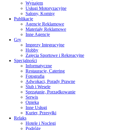
Wynajem
Usługi Motoryzacyjne
Salony, Komisy
Publikacje
Agencje Reklamowe
Materiały Reklamowe
Inne Agencje
Gry
Imprezy Integracyjne
Hobby
Zajęcia Sportowe i Rekreacyjne
Specjalności
Informatyczne
Restauracje, Catering
Fotografia
Adwokaci, Porady Prawne
Ślub i Wesele
Sprzątanie, Porządkowanie
Serwis
Opieka
Inne Usługi
Kurier, Przesyłki
Relaks
Hotele i Noclegi
Podróże