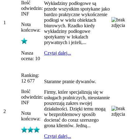
Ilość
Wykładziny podłogowe są
odwiedzin:
przede wszystkim spotykane jako
INF
bardzo praktyczne wykończenie
podłogi w wielu obiektach
1
Nota
biurowych. Rzadko kiedy
końcowa:
wykładziny podłogowe
spotykamy w lokalach
prywatnych i jeżeli,...
Nasza
Czytaj dalej...
ocena: 10
Ranking:
12 677
Staranne pranie dywanów.
Ilość
Firmy, które specjalizują się w
odwiedzin:
usługach pralniczych, nieustannie
INF
poszerzają zakres swojej
działalności. Dzięki temu mogą
2
Nota
w bezproblemowy sposób
końcowa:
docierać do coraz szerszego
grona klientów. Jedną...
Czytaj dalej...