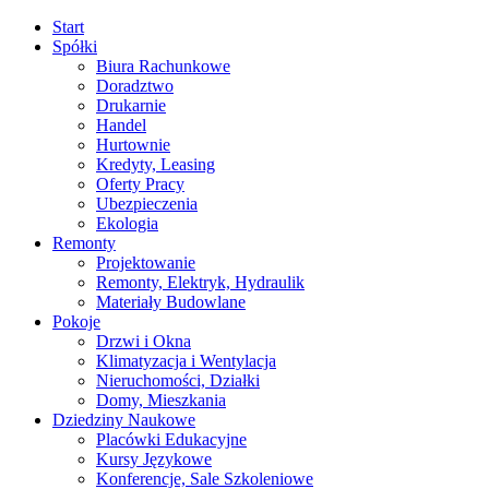
Start
Spółki
Biura Rachunkowe
Doradztwo
Drukarnie
Handel
Hurtownie
Kredyty, Leasing
Oferty Pracy
Ubezpieczenia
Ekologia
Remonty
Projektowanie
Remonty, Elektryk, Hydraulik
Materiały Budowlane
Pokoje
Drzwi i Okna
Klimatyzacja i Wentylacja
Nieruchomości, Działki
Domy, Mieszkania
Dziedziny Naukowe
Placówki Edukacyjne
Kursy Językowe
Konferencje, Sale Szkoleniowe