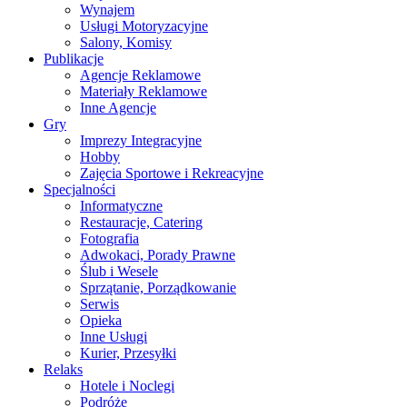
Wynajem
Usługi Motoryzacyjne
Salony, Komisy
Publikacje
Agencje Reklamowe
Materiały Reklamowe
Inne Agencje
Gry
Imprezy Integracyjne
Hobby
Zajęcia Sportowe i Rekreacyjne
Specjalności
Informatyczne
Restauracje, Catering
Fotografia
Adwokaci, Porady Prawne
Ślub i Wesele
Sprzątanie, Porządkowanie
Serwis
Opieka
Inne Usługi
Kurier, Przesyłki
Relaks
Hotele i Noclegi
Podróże