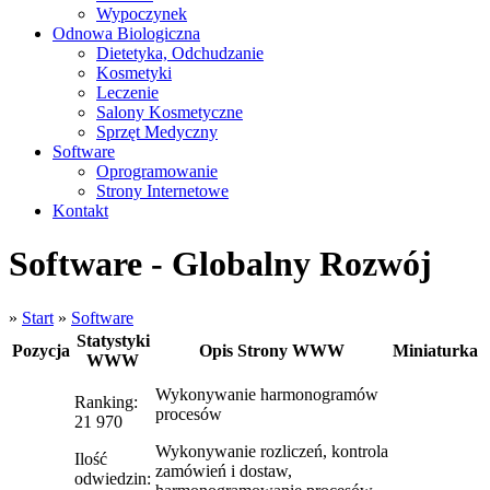
Wypoczynek
Odnowa Biologiczna
Dietetyka, Odchudzanie
Kosmetyki
Leczenie
Salony Kosmetyczne
Sprzęt Medyczny
Software
Oprogramowanie
Strony Internetowe
Kontakt
Software - Globalny Rozwój
»
Start
»
Software
Statystyki
Pozycja
Opis Strony WWW
Miniaturka
WWW
Wykonywanie harmonogramów
Ranking:
procesów
21 970
Wykonywanie rozliczeń, kontrola
Ilość
zamówień i dostaw,
odwiedzin: