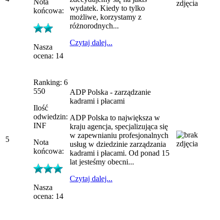
Nota
wydatek. Kiedy to tylko
końcowa:
możliwe, korzystamy z
różnorodnych...
Czytaj dalej...
Nasza
ocena: 14
Ranking: 6
550
ADP Polska - zarządzanie
kadrami i płacami
Ilość
odwiedzin:
ADP Polska to największa w
INF
kraju agencja, specjalizująca się
w zapewnianiu profesjonalnych
5
Nota
usług w dziedzinie zarządzania
końcowa:
kadrami i płacami. Od ponad 15
lat jesteśmy obecni...
Czytaj dalej...
Nasza
ocena: 14