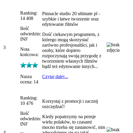
Ranking:
Pinnacle studio 20 ultimate pl -
14 408
szybkie i łatwe tworzenie oraz
edytowanie filmów
Ilość
odwiedzin:
Dość ciekawym programem, z
INF
którego mogą skorzystać
zarówno profesjonaliści, jak i
3
Nota
osoby, które dopiero
końcowa:
rozpoczynają swoją przygodę z
tworzeniem własnych filmów
bądź też edytowanie innych...
Nasza
Czytaj dalej...
ocena: 14
Ranking:
Korzystaj z promocji i zacznij
10 476
oszczędzać!
Ilość
Kiedy popatrzymy na pensje
odwiedzin:
wielu polaków, to czasami
INF
mocno trzeba się zastanowić, nim
4
zdecydujemy się na jakiś