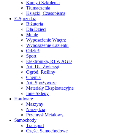
Kursy i Szkolenia
Tłumaczenia
Książki, Czasopisma
E-Sprzedaż
Biżuteria
Dla Dzieci
Meble
Wyposażenie Wnętrz
Wyposażenie Łazienki
Odzież
Sport
Elektronika, RTV, AGD
Art. Dla Zwierząt
Ogród, Rośliny
Chemia
Art. Spożywcze
Materiały Eksploatacyjne
Inne Sklepy
Hardware
Maszyny
Narzędzia
Przemysł Metalowy
Samochody
Transport
Części Samochodowe