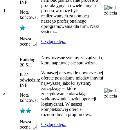
harmonogramowanie procesów
INF
produkcyjnych i wiele innych
1
procesów może być
Nota
realizowanych za pomocą
końcowa:
naszego profesjonalnego
oprogramowania dla firm. Nasz
system...
Nasza
Czytaj dalej...
ocena: 14
Nowoczesne sytemy zarządzania,
Ranking:
które naprawdę się sprawdzają
20 511
W naszej niezwykle nowoczesnej
Ilość
ofercie posiadamy między innymi
odwiedzin:
najwyższej jakości systemy
INF
zarządzające, które
2
zdecydowanie ułatwiają
Nota
wykonywanie każdej operacji
końcowa:
logistycznej. W naszej
kompleksowej ofercie
różnorodnych programów...
Nasza
Czytaj dalej...
ocena: 14