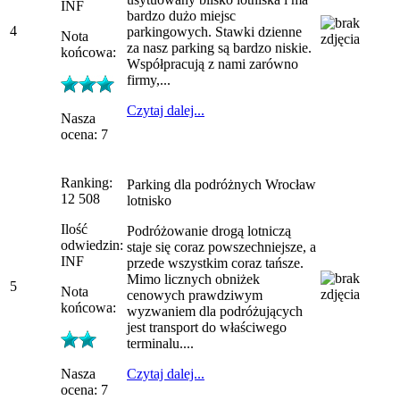
INF
bardzo dużo miejsc
4
parkingowych. Stawki dzienne
Nota
za nasz parking są bardzo niskie.
końcowa:
Współpracują z nami zarówno
firmy,...
Czytaj dalej...
Nasza
ocena: 7
Ranking:
Parking dla podróżnych Wrocław
12 508
lotnisko
Ilość
Podróżowanie drogą lotniczą
odwiedzin:
staje się coraz powszechniejsze, a
INF
przede wszystkim coraz tańsze.
Mimo licznych obniżek
5
Nota
cenowych prawdziwym
końcowa:
wyzwaniem dla podróżujących
jest transport do właściwego
terminalu....
Nasza
Czytaj dalej...
ocena: 7