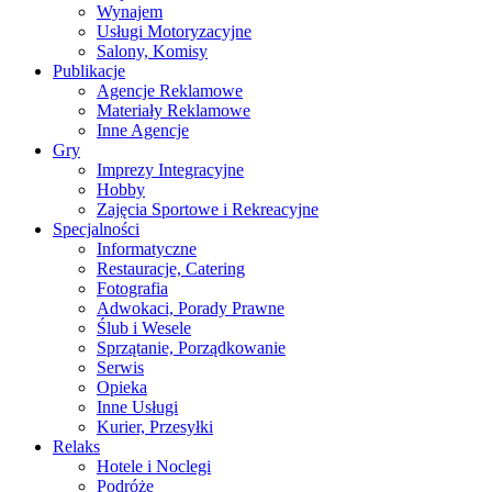
Wynajem
Usługi Motoryzacyjne
Salony, Komisy
Publikacje
Agencje Reklamowe
Materiały Reklamowe
Inne Agencje
Gry
Imprezy Integracyjne
Hobby
Zajęcia Sportowe i Rekreacyjne
Specjalności
Informatyczne
Restauracje, Catering
Fotografia
Adwokaci, Porady Prawne
Ślub i Wesele
Sprzątanie, Porządkowanie
Serwis
Opieka
Inne Usługi
Kurier, Przesyłki
Relaks
Hotele i Noclegi
Podróże