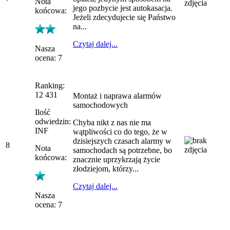
Nota
jego pozbycie jest autokasacja.
końcowa:
Jeżeli zdecydujecie się Państwo
na...
Czytaj dalej...
Nasza
ocena: 7
Ranking:
12 431
Montaż i naprawa alarmów
samochodowych
Ilość
odwiedzin:
Chyba nikt z nas nie ma
INF
wątpliwości co do tego, że w
dzisiejszych czasach alarmy w
8
Nota
samochodach są potrzebne, bo
końcowa:
znacznie uprzykrzają życie
złodziejom, którzy...
Czytaj dalej...
Nasza
ocena: 7