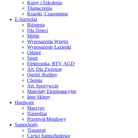
Kursy i Szkolenia
Tłumaczenia
Książki, Czasopisma
E-Sprzedaż
Biżuteria
Dla Dzieci
Meble
Wyposażenie Wnętrz
Wyposażenie Łazienki
Odzież
Sport
Elektronika, RTV, AGD
Art. Dla Zwierząt
Ogród, Rośliny
Chemia
Art. Spożywcze
Materiały Eksploatacyjne
Inne Sklepy
Hardware
Maszyny
Narzędzia
Przemysł Metalowy
Samochody
Transport
Części Samochodowe