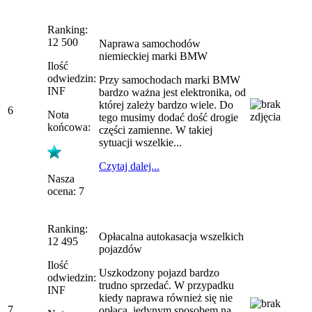
Ranking:
12 500
Naprawa samochodów
niemieckiej marki BMW
Ilość
odwiedzin:
Przy samochodach marki BMW
INF
bardzo ważna jest elektronika, od
której zależy bardzo wiele. Do
6
Nota
tego musimy dodać dość drogie
końcowa:
części zamienne. W takiej
sytuacji wszelkie...
Czytaj dalej...
Nasza
ocena: 7
Ranking:
Opłacalna autokasacja wszelkich
12 495
pojazdów
Ilość
Uszkodzony pojazd bardzo
odwiedzin:
trudno sprzedać. W przypadku
INF
kiedy naprawa również się nie
7
opłaca, jedynym sposobem na