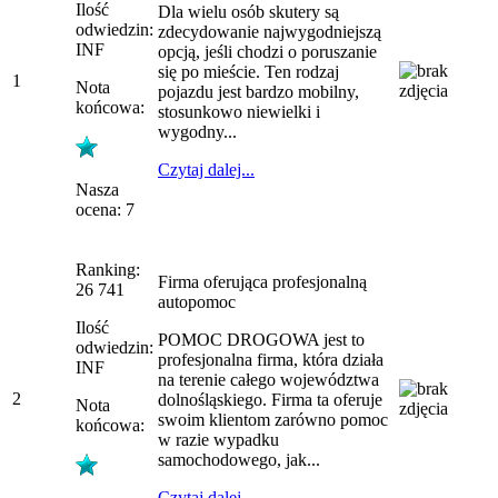
Ilość
Dla wielu osób skutery są
odwiedzin:
zdecydowanie najwygodniejszą
INF
opcją, jeśli chodzi o poruszanie
się po mieście. Ten rodzaj
1
Nota
pojazdu jest bardzo mobilny,
końcowa:
stosunkowo niewielki i
wygodny...
Czytaj dalej...
Nasza
ocena: 7
Ranking:
Firma oferująca profesjonalną
26 741
autopomoc
Ilość
POMOC DROGOWA jest to
odwiedzin:
profesjonalna firma, która działa
INF
na terenie całego województwa
2
dolnośląskiego. Firma ta oferuje
Nota
swoim klientom zarówno pomoc
końcowa:
w razie wypadku
samochodowego, jak...
Czytaj dalej...