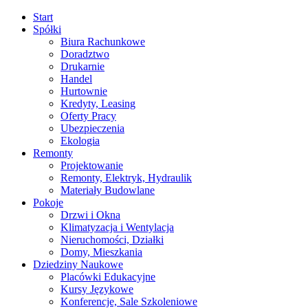
Start
Spółki
Biura Rachunkowe
Doradztwo
Drukarnie
Handel
Hurtownie
Kredyty, Leasing
Oferty Pracy
Ubezpieczenia
Ekologia
Remonty
Projektowanie
Remonty, Elektryk, Hydraulik
Materiały Budowlane
Pokoje
Drzwi i Okna
Klimatyzacja i Wentylacja
Nieruchomości, Działki
Domy, Mieszkania
Dziedziny Naukowe
Placówki Edukacyjne
Kursy Językowe
Konferencje, Sale Szkoleniowe