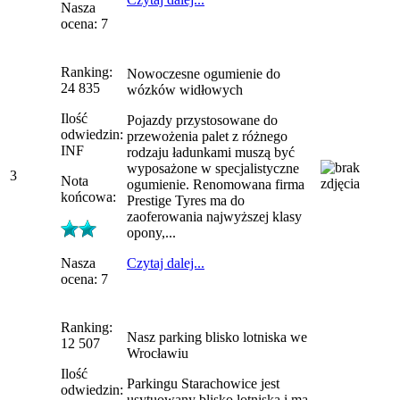
Nasza
ocena: 7
Ranking:
Nowoczesne ogumienie do
24 835
wózków widłowych
Ilość
Pojazdy przystosowane do
odwiedzin:
przewożenia palet z różnego
INF
rodzaju ładunkami muszą być
wyposażone w specjalistyczne
3
Nota
ogumienie. Renomowana firma
końcowa:
Prestige Tyres ma do
zaoferowania najwyższej klasy
opony,...
Nasza
Czytaj dalej...
ocena: 7
Ranking:
Nasz parking blisko lotniska we
12 507
Wrocławiu
Ilość
Parkingu Starachowice jest
odwiedzin:
usytuowany blisko lotniska i ma