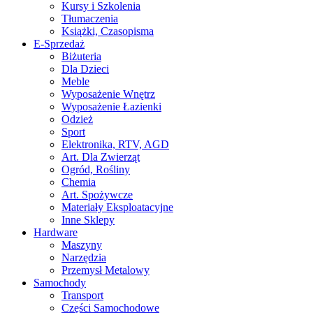
Kursy i Szkolenia
Tłumaczenia
Książki, Czasopisma
E-Sprzedaż
Biżuteria
Dla Dzieci
Meble
Wyposażenie Wnętrz
Wyposażenie Łazienki
Odzież
Sport
Elektronika, RTV, AGD
Art. Dla Zwierząt
Ogród, Rośliny
Chemia
Art. Spożywcze
Materiały Eksploatacyjne
Inne Sklepy
Hardware
Maszyny
Narzędzia
Przemysł Metalowy
Samochody
Transport
Części Samochodowe