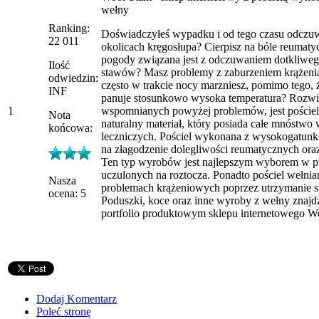
wełny
Ranking:
Doświadczyłeś wypadku i od tego czasu odczu
22 011
okolicach kręgosłupa? Cierpisz na bóle reumaty
pogody związana jest z odczuwaniem dotkliweg
Ilość
stawów? Masz problemy z zaburzeniem krążen
odwiedzin:
często w trakcie nocy marzniesz, pomimo tego,
INF
panuje stosunkowo wysoka temperatura? Rozwi
1
wspomnianych powyżej problemów, jest pościel
Nota
naturalny materiał, który posiada całe mnóstwo
końcowa:
leczniczych. Pościel wykonana z wysokogatun
na złagodzenie dolegliwości reumatycznych ora
Ten typ wyrobów jest najlepszym wyborem w p
uczulonych na roztocza. Ponadto pościel wełn
Nasza
problemach krążeniowych poprzez utrzymanie st
ocena: 5
Poduszki, koce oraz inne wyroby z wełny znajd
portfolio produktowym sklepu internetowego W
Dodaj Komentarz
Poleć stronę