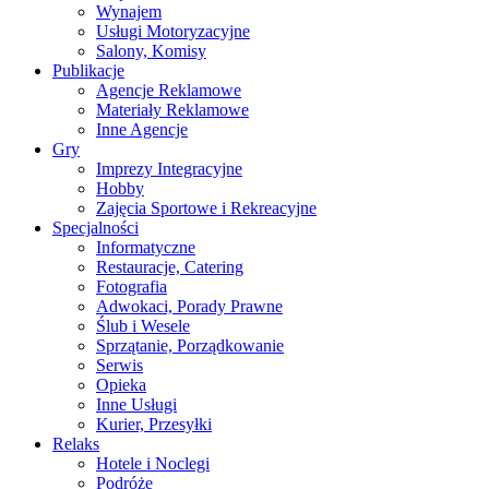
Wynajem
Usługi Motoryzacyjne
Salony, Komisy
Publikacje
Agencje Reklamowe
Materiały Reklamowe
Inne Agencje
Gry
Imprezy Integracyjne
Hobby
Zajęcia Sportowe i Rekreacyjne
Specjalności
Informatyczne
Restauracje, Catering
Fotografia
Adwokaci, Porady Prawne
Ślub i Wesele
Sprzątanie, Porządkowanie
Serwis
Opieka
Inne Usługi
Kurier, Przesyłki
Relaks
Hotele i Noclegi
Podróże