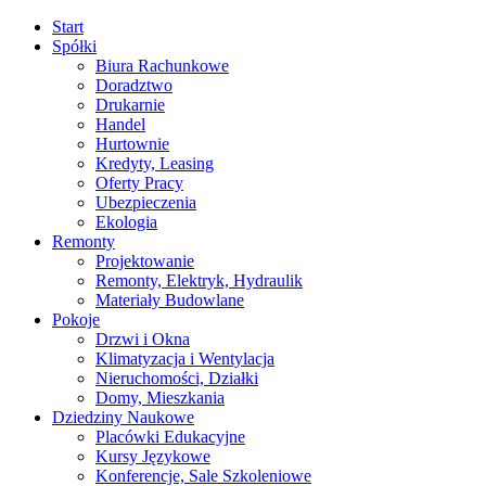
Start
Spółki
Biura Rachunkowe
Doradztwo
Drukarnie
Handel
Hurtownie
Kredyty, Leasing
Oferty Pracy
Ubezpieczenia
Ekologia
Remonty
Projektowanie
Remonty, Elektryk, Hydraulik
Materiały Budowlane
Pokoje
Drzwi i Okna
Klimatyzacja i Wentylacja
Nieruchomości, Działki
Domy, Mieszkania
Dziedziny Naukowe
Placówki Edukacyjne
Kursy Językowe
Konferencje, Sale Szkoleniowe