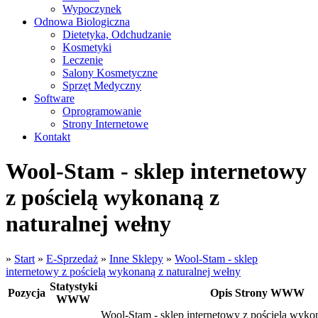
Wypoczynek
Odnowa Biologiczna
Dietetyka, Odchudzanie
Kosmetyki
Leczenie
Salony Kosmetyczne
Sprzęt Medyczny
Software
Oprogramowanie
Strony Internetowe
Kontakt
Wool-Stam - sklep internetowy
z pościelą wykonaną z
naturalnej wełny
»
Start
»
E-Sprzedaż
»
Inne Sklepy
»
Wool-Stam - sklep
internetowy z pościelą wykonaną z naturalnej wełny
Statystyki
Pozycja
Opis Strony WWW
WWW
Wool-Stam - sklep internetowy z pościelą wykon