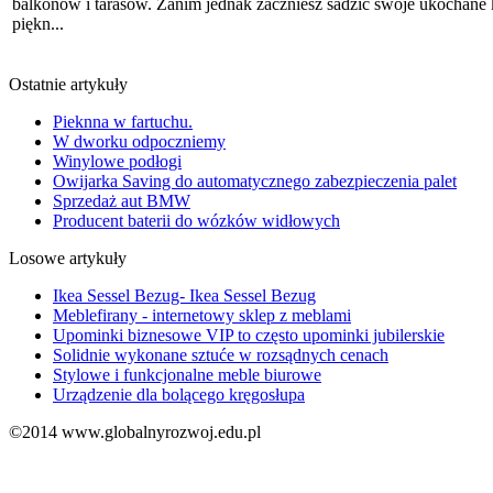
balkonów i tarasów. Zanim jednak zaczniesz sadzić swoje ukochane 
piękn...
Ostatnie artykuły
Pieknna w fartuchu.
W dworku odpoczniemy
Winylowe podłogi
Owijarka Saving do automatycznego zabezpieczenia palet
Sprzedaż aut BMW
Producent baterii do wózków widłowych
Losowe artykuły
Ikea Sessel Bezug- Ikea Sessel Bezug
Meblefirany - internetowy sklep z meblami
Upominki biznesowe VIP to często upominki jubilerskie
Solidnie wykonane sztuće w rozsądnych cenach
Stylowe i funkcjonalne meble biurowe
Urządzenie dla bolącego kręgosłupa
©2014 www.globalnyrozwoj.edu.pl