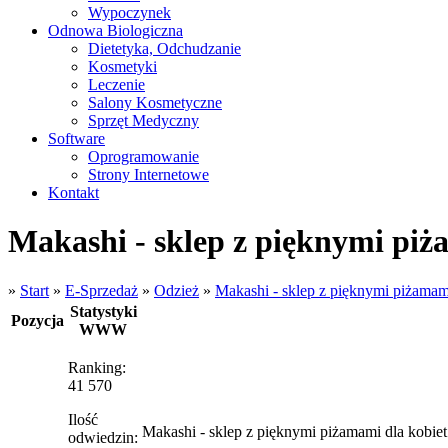
Wypoczynek
Odnowa Biologiczna
Dietetyka, Odchudzanie
Kosmetyki
Leczenie
Salony Kosmetyczne
Sprzęt Medyczny
Software
Oprogramowanie
Strony Internetowe
Kontakt
Makashi - sklep z pięknymi piż
»
Start
»
E-Sprzedaż
»
Odzież
»
Makashi - sklep z pięknymi piżamami
Statystyki
Pozycja
WWW
Ranking:
41 570
Ilość
Makashi - sklep z pięknymi piżamami dla kobiet
odwiedzin: