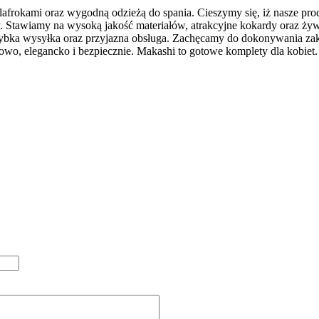
lafrokami oraz wygodną odzieżą do spania. Cieszymy się, iż nasze pro
 Stawiamy na wysoką jakość materiałów, atrakcyjne kokardy oraz żywe
szybka wysyłka oraz przyjazna obsługa. Zachęcamy do dokonywania zak
owo, elegancko i bezpiecznie. Makashi to gotowe komplety dla kobiet.