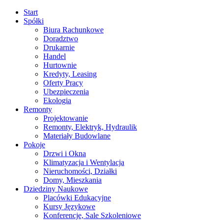
Start
Spółki
Biura Rachunkowe
Doradztwo
Drukarnie
Handel
Hurtownie
Kredyty, Leasing
Oferty Pracy
Ubezpieczenia
Ekologia
Remonty
Projektowanie
Remonty, Elektryk, Hydraulik
Materiały Budowlane
Pokoje
Drzwi i Okna
Klimatyzacja i Wentylacja
Nieruchomości, Działki
Domy, Mieszkania
Dziedziny Naukowe
Placówki Edukacyjne
Kursy Językowe
Konferencje, Sale Szkoleniowe