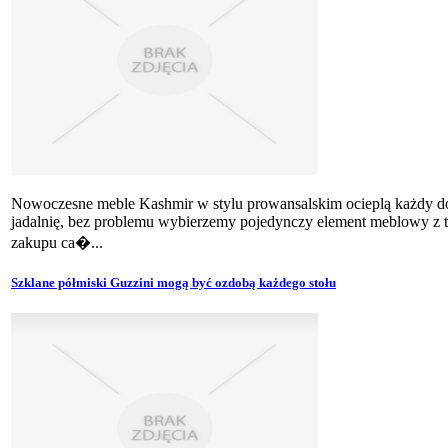
Nowoczesne meble Kashmir w stylu prowansalskim ocieplą każdy 
jadalnię, bez problemu wybierzemy pojedynczy element meblowy z 
zakupu ca�...
Szklane półmiski Guzzini mogą być ozdobą każdego stołu