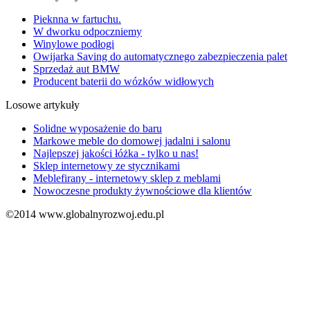
Pieknna w fartuchu.
W dworku odpoczniemy
Winylowe podłogi
Owijarka Saving do automatycznego zabezpieczenia palet
Sprzedaż aut BMW
Producent baterii do wózków widłowych
Losowe artykuły
Solidne wyposażenie do baru
Markowe meble do domowej jadalni i salonu
Najlepszej jakości łóżka - tylko u nas!
Sklep internetowy ze stycznikami
Meblefirany - internetowy sklep z meblami
Nowoczesne produkty żywnościowe dla klientów
©2014 www.globalnyrozwoj.edu.pl