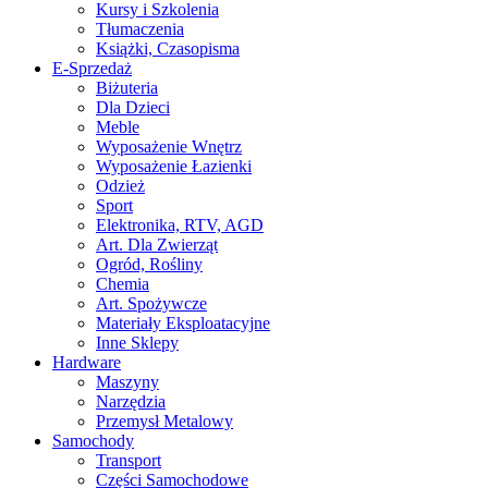
Kursy i Szkolenia
Tłumaczenia
Książki, Czasopisma
E-Sprzedaż
Biżuteria
Dla Dzieci
Meble
Wyposażenie Wnętrz
Wyposażenie Łazienki
Odzież
Sport
Elektronika, RTV, AGD
Art. Dla Zwierząt
Ogród, Rośliny
Chemia
Art. Spożywcze
Materiały Eksploatacyjne
Inne Sklepy
Hardware
Maszyny
Narzędzia
Przemysł Metalowy
Samochody
Transport
Części Samochodowe