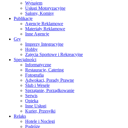
Wynajem
Usługi Motoryzacyjne
Salony, Komisy
Publikacje
Agencje Reklamowe
Materiały Reklamowe
Inne Agencje
Gry
Imprezy Integracyjne
Hobby
Zajęcia Sportowe i Rekreacyjne
Specjalności
Informatyczne
Restauracje, Catering
Fotografia
Adwokaci, Porady Prawne
Ślub i Wesele
Sprzątanie, Porządkowanie
Serwis
Opieka
Inne Usługi
Kurier, Przesyłki
Relaks
Hotele i Noclegi
Podróże