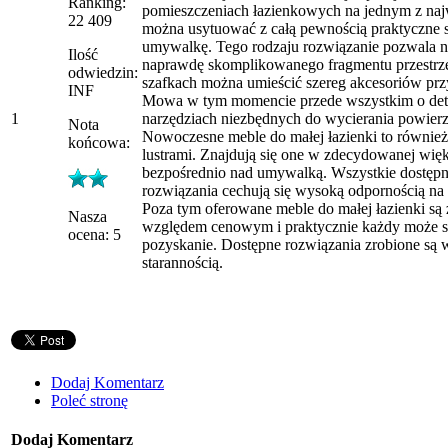
Ranking:
pomieszczeniach łazienkowych na jednym z naj
22 409
można usytuować z całą pewnością praktyczne s
umywalkę. Tego rodzaju rozwiązanie pozwala 
Ilość
naprawdę skomplikowanego fragmentu przestrz
odwiedzin:
szafkach można umieścić szereg akcesoriów prz
INF
Mowa w tym momencie przede wszystkim o dete
1
narzędziach niezbędnych do wycierania powierz
Nota
Nowoczesne meble do małej łazienki to również 
końcowa:
lustrami. Znajdują się one w zdecydowanej wi
bezpośrednio nad umywalką. Wszystkie dostęp
rozwiązania cechują się wysoką odpornością na 
Poza tym oferowane meble do małej łazienki są
Nasza
względem cenowym i praktycznie każdy może so
ocena: 5
pozyskanie. Dostępne rozwiązania zrobione są
starannością.
Dodaj Komentarz
Poleć stronę
Dodaj Komentarz