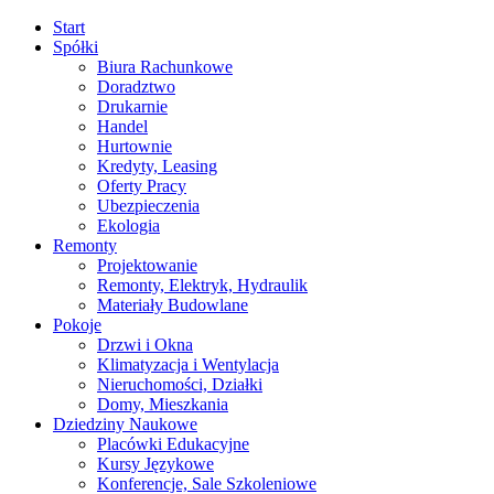
Start
Spółki
Biura Rachunkowe
Doradztwo
Drukarnie
Handel
Hurtownie
Kredyty, Leasing
Oferty Pracy
Ubezpieczenia
Ekologia
Remonty
Projektowanie
Remonty, Elektryk, Hydraulik
Materiały Budowlane
Pokoje
Drzwi i Okna
Klimatyzacja i Wentylacja
Nieruchomości, Działki
Domy, Mieszkania
Dziedziny Naukowe
Placówki Edukacyjne
Kursy Językowe
Konferencje, Sale Szkoleniowe