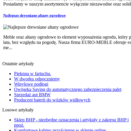
Posiadamy w naszym asortymencie wyłącznie niezawodne oraz solidne
Najlepsze drewniane altany ogrodowe
Meble oraz altany ogrodowe to element wyposażenia ogrodu, który 
lata, bez względu na pogodę. Nasza firma EURO-MEBLE oferuje sw
me...
Ostatnie artykuły
Pieknna w fartuchu.
W dworku odpoczniemy
Winylowe podłogi
Owijarka Saving do automatycznego zabezpieczenia palet
Sprzedaż aut BMW
Producent baterii do wózków widłowych
Losowe artykuły
Sklep BHP - niezbędne oznaczenia i artykuły z zakresu BHP i
ppoż.
Komfortowe kabiny przyścienne w sklepie online