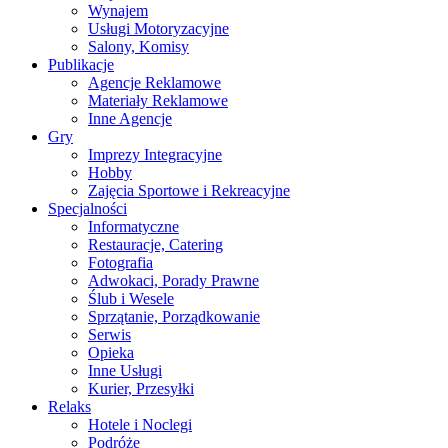
Wynajem
Usługi Motoryzacyjne
Salony, Komisy
Publikacje
Agencje Reklamowe
Materiały Reklamowe
Inne Agencje
Gry
Imprezy Integracyjne
Hobby
Zajęcia Sportowe i Rekreacyjne
Specjalności
Informatyczne
Restauracje, Catering
Fotografia
Adwokaci, Porady Prawne
Ślub i Wesele
Sprzątanie, Porządkowanie
Serwis
Opieka
Inne Usługi
Kurier, Przesyłki
Relaks
Hotele i Noclegi
Podróże