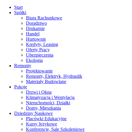
Start
Spółki
Biura Rachunkowe
Doradztwo
Drukarnie
Handel
Hurtownie
Kredyty, Leasing
Oferty Pracy
Ubezpieczenia
Ekologia
Remonty
Projektowanie
Remonty, Elektryk, Hydraulik
Materiały Budowlane
Pokoje
Drzwi i Okna
Klimatyzacja i Wentylacja
Nieruchomości, Działki
Domy, Mieszkania
Dziedziny Naukowe
Placówki Edukacyjne
Kursy Językowe
Konferencje, Sale Szkoleniowe