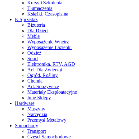
Kursy i Szkolenia
Tłumaczenia
Książki, Czasopisma
E-Sprzedaż
Biżuteria
Dla Dzieci
Meble
Wyposażenie Wnętrz
Wyposażenie Łazienki
Odzież
Sport
Elektronika, RTV, AGD
Art. Dla Zwierząt
Ogród, Rośliny
Chemia
Art. Spożywcze
Materiały Eksploatacyjne
Inne Sklepy
Hardware
Maszyny
Narzędzia
Przemysł Metalowy
Samochody
Transport
Części Samochodowe