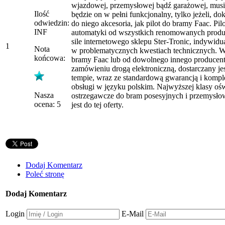
wjazdowej, przemysłowej bądź garażowej, musi
Ilość
będzie on w pełni funkcjonalny, tylko jeżeli, 
odwiedzin:
do niego akcesoria, jak pilot do bramy Faac. Pilo
INF
automatyki od wszystkich renomowanych produ
sile internetowego sklepu Ster-Tronic, indywidu
1
Nota
w problematycznych kwestiach technicznych. W
końcowa:
bramy Faac lub od dowolnego innego producen
zamówieniu drogą elektroniczną, dostarczany j
tempie, wraz ze standardową gwarancją i kompl
obsługi w języku polskim. Najwyższej klasy ośw
Nasza
ostrzegawcze do bram posesyjnych i przemysłow
ocena: 5
jest do tej oferty.
Dodaj Komentarz
Poleć stronę
Dodaj Komentarz
Login
E-Mail