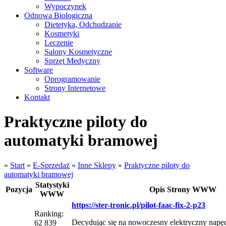
Wypoczynek
Odnowa Biologiczna
Dietetyka, Odchudzanie
Kosmetyki
Leczenie
Salony Kosmetyczne
Sprzęt Medyczny
Software
Oprogramowanie
Strony Internetowe
Kontakt
Praktyczne piloty do
automatyki bramowej
»
Start
»
E-Sprzedaż
»
Inne Sklepy
»
Praktyczne piloty do
automatyki bramowej
Statystyki
Pozycja
Opis Strony WWW
WWW
https://ster-tronic.pl/pilot-faac-fix-2-p23
Ranking:
Decydując się na nowoczesny elektryczny napę
62 839