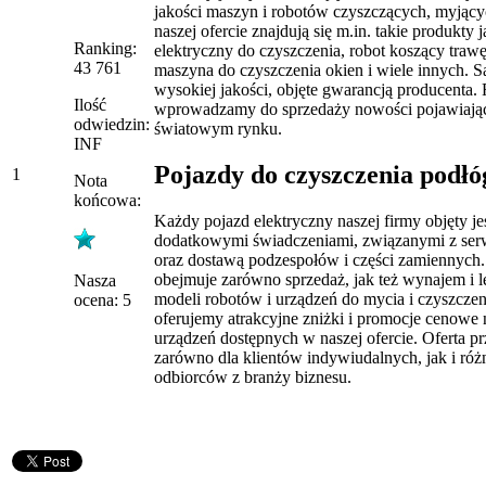
jakości maszyn i robotów czyszczących, myjący
naszej ofercie znajdują się m.in. takie produkty 
Ranking:
elektryczny do czyszczenia, robot koszący traw
43 761
maszyna do czyszczenia okien i wiele innych. S
wysokiej jakości, objęte gwarancją producenta. 
Ilość
wprowadzamy do sprzedaży nowości pojawiające
odwiedzin:
światowym rynku.
INF
Pojazdy do czyszczenia podłó
1
Nota
końcowa:
Każdy pojazd elektryczny naszej firmy objęty je
dodatkowymi świadczeniami, związanymi z ser
oraz dostawą podzespołów i części zamiennych.
obejmuje zarówno sprzedaż, jak też wynajem i l
Nasza
modeli robotów i urządzeń do mycia i czyszczen
ocena: 5
oferujemy atrakcyjne zniżki i promocje cenowe n
urządzeń dostępnych w naszej ofercie. Oferta pr
zarówno dla klientów indywiudalnych, jak i róż
odbiorców z branży biznesu.