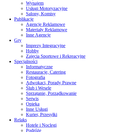
Wynajem
Usługi Motoryzacyjne
Salony, Komisy
Publikacje
Agencje Reklamowe
Materiały Reklamowe
Inne Agencje
Gry
Imprezy Integracyjne
Hobby
Zajęcia Sportowe i Rekreacyjne
Specjalności
Informatyczne
Restauracje, Catering
Fotografia
Adwokaci, Porady Prawne
Ślub i Wesele
Sprzątanie, Porządkowanie
Serwis
Opieka
Inne Usługi
Kurier, Przesyłki
Relaks
Hotele i Noclegi
Podróże