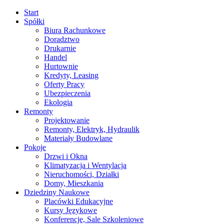
Start
Spółki
Biura Rachunkowe
Doradztwo
Drukarnie
Handel
Hurtownie
Kredyty, Leasing
Oferty Pracy
Ubezpieczenia
Ekologia
Remonty
Projektowanie
Remonty, Elektryk, Hydraulik
Materiały Budowlane
Pokoje
Drzwi i Okna
Klimatyzacja i Wentylacja
Nieruchomości, Działki
Domy, Mieszkania
Dziedziny Naukowe
Placówki Edukacyjne
Kursy Językowe
Konferencje, Sale Szkoleniowe