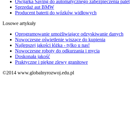
Owijarka Saving do automatycznego zabezpieczenia palet
Sprzedaż aut BMW
Producent baterii do wózków widłowych
Losowe artykuły
Oprogramowanie umożliwiające odzyskiwanie danych
Nowoczesne oświetlenie wiszące do kupienia
Najlepszej jakości łóżka - tylko u nas!
Nowoczesne roboty do odkurzania i mycia
Doskonała jakość
Praktyczne i piękne zlewy granitowe
©2014 www.globalnyrozwoj.edu.pl