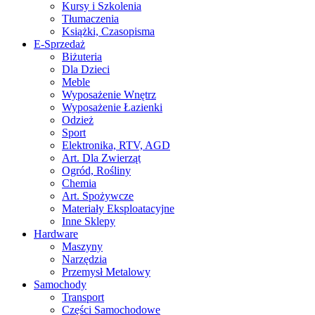
Kursy i Szkolenia
Tłumaczenia
Książki, Czasopisma
E-Sprzedaż
Biżuteria
Dla Dzieci
Meble
Wyposażenie Wnętrz
Wyposażenie Łazienki
Odzież
Sport
Elektronika, RTV, AGD
Art. Dla Zwierząt
Ogród, Rośliny
Chemia
Art. Spożywcze
Materiały Eksploatacyjne
Inne Sklepy
Hardware
Maszyny
Narzędzia
Przemysł Metalowy
Samochody
Transport
Części Samochodowe