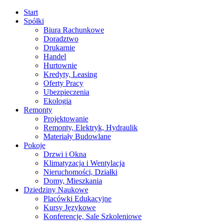
Start
Spółki
Biura Rachunkowe
Doradztwo
Drukarnie
Handel
Hurtownie
Kredyty, Leasing
Oferty Pracy
Ubezpieczenia
Ekologia
Remonty
Projektowanie
Remonty, Elektryk, Hydraulik
Materiały Budowlane
Pokoje
Drzwi i Okna
Klimatyzacja i Wentylacja
Nieruchomości, Działki
Domy, Mieszkania
Dziedziny Naukowe
Placówki Edukacyjne
Kursy Językowe
Konferencje, Sale Szkoleniowe