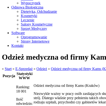
Wypoczynek
Odnowa Biologiczna
Dietetyka, Odchudzanie
Kosmetyki
Leczenie
Salony Kosmetyczne
Sprzęt Medyczny
Software
Oprogramowanie
Strony Internetowe
Kontakt
Odzież medyczna od firmy Kam
»
Start
»
E-Sprzedaż
»
Odzież
»
Odzież medyczna od firmy Kams (
Statystyki
Pozycja
WWW
Odzież medyczna od firmy Kams (Kraków)
Ranking:
18 001
Niezwykle ważny w pracy osób zasilających słu
strój. Dlatego właśnie przy pełnieniu takich o
Ilość
rodzaju szpitali, przychodni czy gabinetów leka
odwiedzin: