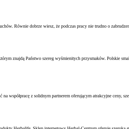
uchów. Równie dobrze wiesz, że podczas pracy nie trudno o zabrudzenie
m znajdą Państwo szereg wyśmienitych przysmaków. Polskie smaki s
 na współpracę z solidnym partnerem oferującym atrakcyjne ceny, sze
odukty Herbalife. Sklep internetowy Herbal-Centrum oferuje szeroka g