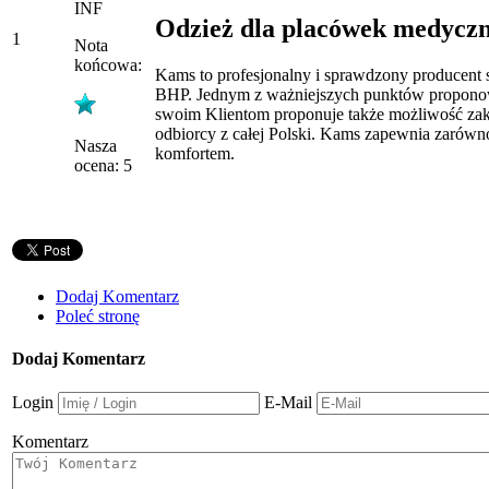
INF
Odzież dla placówek medycz
1
Nota
końcowa:
Kams to profesjonalny i sprawdzony producent sp
BHP. Jednym z ważniejszych punktów proponowa
swoim Klientom proponuje także możliwość zakup
odbiorcy z całej Polski. Kams zapewnia zarów
Nasza
komfortem.
ocena: 5
Dodaj Komentarz
Poleć stronę
Dodaj Komentarz
Login
E-Mail
Komentarz