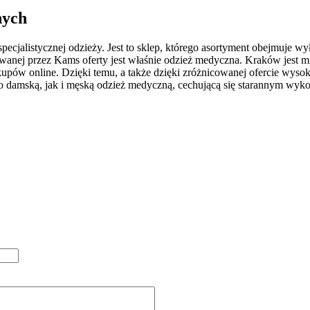
nych
ecjalistycznej odzieży. Jest to sklep, którego asortyment obejmuje wy
nej przez Kams oferty jest właśnie odzież medyczna. Kraków jest mi
ów online. Dzięki temu, a także dzięki zróżnicowanej ofercie wysokie
no damską, jak i męską odzież medyczną, cechującą się starannym wy