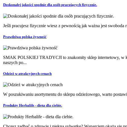
Doskonałej jakości spodnie dla osób pracujących fizycznie.
Jeśli pracujesz fizycznie wiesz z pewnością jak ważna jest swoboda r
Prawdziwa polska żywność
SMAK POLSKIEJ TRADYCJI to znakomity sklep internetowy, w który
naszych po...
Odzież w atrakcyjnych cenach
W poszukiwaniu asortymentu do sklepu odzieżowego, warto postawić
Produkty Herbalife - dieta dla ciebie.
Chcesz zadbać o zdrowie i piękna sylwetkę? Wsparciem okażą się pr