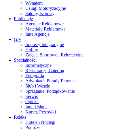
Wynajem
Usługi Motoryzacyjne
Salony, Komisy
Publikacje
Agencje Reklamowe
Materiały Reklamowe
Inne Agencje
Gry
Imprezy Integracyjne
Hobby
Zajęcia Sportowe i Rekreacyjne
Specjalności
Informatyczne
Restauracje, Catering
Fotografia
Adwokaci, Porady Prawne
Ślub i Wesele
Sprzątanie, Porządkowanie
Serwis
Opieka
Inne Usługi
Kurier, Przesyłki
Relaks
Hotele i Noclegi
Podróże