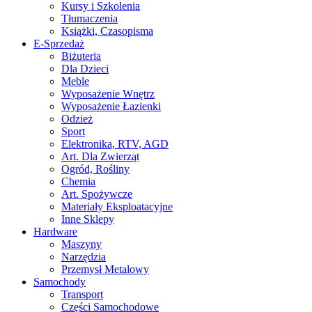
Kursy i Szkolenia
Tłumaczenia
Książki, Czasopisma
E-Sprzedaż
Biżuteria
Dla Dzieci
Meble
Wyposażenie Wnętrz
Wyposażenie Łazienki
Odzież
Sport
Elektronika, RTV, AGD
Art. Dla Zwierząt
Ogród, Rośliny
Chemia
Art. Spożywcze
Materiały Eksploatacyjne
Inne Sklepy
Hardware
Maszyny
Narzędzia
Przemysł Metalowy
Samochody
Transport
Części Samochodowe