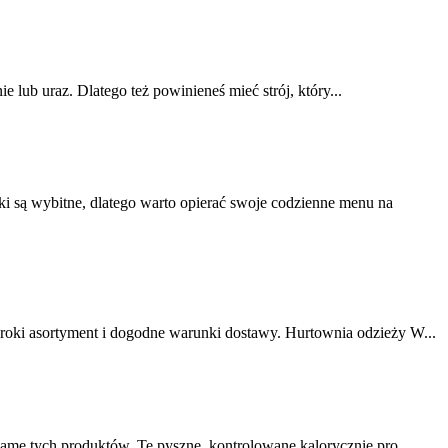
 lub uraz. Dlatego też powinieneś mieć strój, który...
ą wybitne, dlatego warto opierać swoje codzienne menu na
roki asortyment i dogodne warunki dostawy. Hurtownia odzieży W...
amę tych produktów. Te pyszne, kontrolowane kalorycznie pro...