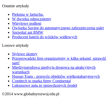
Ostatnie artykuły
Pieknna w fartuchu.
W dworku odpoczniemy
Winylowe podłogi
Owijarka Saving do automatycznego zabezpieczenia palet
Sprzedaż aut BMW
Producent baterii do wózków widłowych
Losowe artykuły
Stylowe skutery
Przeprowadzki firm organizujemy w kilka sekund, sprawdź
sam!
Międzynarodowa spedycja drogowa na atrakcyjnych
warunkach
Hussar-Trans - przewóz obiektów wielkogabarytowych
Contitech to marka firmy Continental
Luksusowe auta ze sprawdzonych źrodeł
©2014 www.globalnyrozwoj.edu.pl