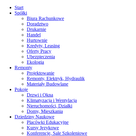
Start
Spółki
Biura Rachunkowe
Doradztwo
Drukarnie
Handel
Hurtownie
Kredyty, Leasing
Oferty Pracy
Ubezpieczenia
Ekologia
Remonty
Projektowanie
Remonty, Elektryk, Hydraulik
Materiały Budowlane
Pokoje
Drzwi i Okna
Klimatyzacja i Wentylacja
Nieruchomości, Działki
Domy, Mieszkania
Dziedziny Naukowe
Placówki Edukacyjne
Kursy Językowe
Konferencje, Sale Szkoleniowe