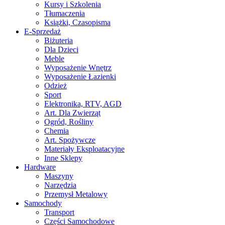
Kursy i Szkolenia
Tłumaczenia
Książki, Czasopisma
E-Sprzedaż
Biżuteria
Dla Dzieci
Meble
Wyposażenie Wnętrz
Wyposażenie Łazienki
Odzież
Sport
Elektronika, RTV, AGD
Art. Dla Zwierząt
Ogród, Rośliny
Chemia
Art. Spożywcze
Materiały Eksploatacyjne
Inne Sklepy
Hardware
Maszyny
Narzędzia
Przemysł Metalowy
Samochody
Transport
Części Samochodowe