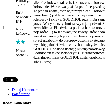
Ranking:
klientów indywidualnych, jak i przedsiębiorców.
12 520
holowanie. Warszawa posiada podobne przedsię
To jednak znane jest z najniższych cen. Holowa
Ilość
biuro firmy) jest tu wreszcie usługą świadczoną 
odwiedzin:
Kierowcy i ekipy z GOLDHOL przyjmują zamów
INF
porze. W trybie natychmiastowym jadą również
1
przez klienta. Placówka ta posiada bardzo nowo
Nota
pojazdów. Są to innowacyjne lawety, które nada
końcowa:
nawet najcięższych pojazdów. Firma ta posiada
sprzęt niezbędny do przeprowadzenia skuteczn
wysokiej jakości świadczonych tu usług świadcz
GOLDHOL posiada licencję Międzynarodoweg
Nasza
Podmiot ten także świadczy usługi transportowe
ocena: 7
działalności firmy GOLDHOL został opublikowan
internetowej.
Dodaj Komentarz
Poleć stronę
Dodaj Komentarz