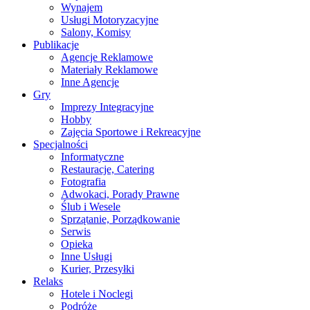
Wynajem
Usługi Motoryzacyjne
Salony, Komisy
Publikacje
Agencje Reklamowe
Materiały Reklamowe
Inne Agencje
Gry
Imprezy Integracyjne
Hobby
Zajęcia Sportowe i Rekreacyjne
Specjalności
Informatyczne
Restauracje, Catering
Fotografia
Adwokaci, Porady Prawne
Ślub i Wesele
Sprzątanie, Porządkowanie
Serwis
Opieka
Inne Usługi
Kurier, Przesyłki
Relaks
Hotele i Noclegi
Podróże