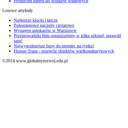
Producent baterii do wózków widłowych
Losowe artykuły
Najlepsze klocki i tarcze
Poleasingowe naczepy ciężarowe
Wynajem autokarów w Warszawie
Przeprowadzki firm organizujemy w kilka sekund, sprawdź
sam!
Najwygodniejsze busy do niemiec na rynku!
Hussar-Trans - przewóz obiektów wielkogabarytowych
©2014 www.globalnyrozwoj.edu.pl