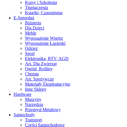
Kursy i Szkolenia
Tłumaczenia
Książki, Czasopisma
E-Sprzedaż
Biżuteria
Dla Dzieci
Meble
Wyposażenie Wnętrz
Wyposażenie Łazienki
Odzież
Sport
Elektronika, RTV, AGD
Art. Dla Zwierząt
Ogród, Rośliny
Chemia
Art. Spożywcze
Materiały Eksploatacyjne
Inne Sklepy
Hardware
Maszyny
Narzędzia
Przemysł Metalowy
Samochody
Transport
Części Samochodowe