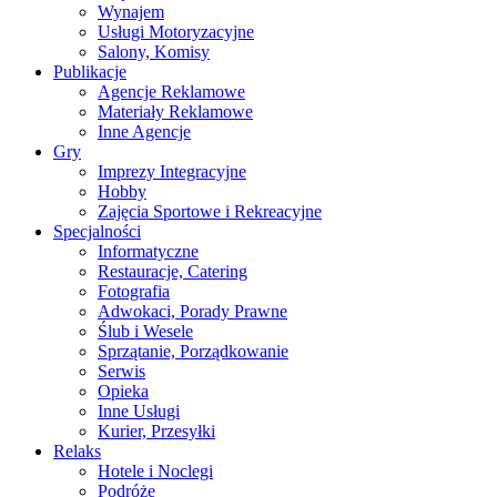
Wynajem
Usługi Motoryzacyjne
Salony, Komisy
Publikacje
Agencje Reklamowe
Materiały Reklamowe
Inne Agencje
Gry
Imprezy Integracyjne
Hobby
Zajęcia Sportowe i Rekreacyjne
Specjalności
Informatyczne
Restauracje, Catering
Fotografia
Adwokaci, Porady Prawne
Ślub i Wesele
Sprzątanie, Porządkowanie
Serwis
Opieka
Inne Usługi
Kurier, Przesyłki
Relaks
Hotele i Noclegi
Podróże