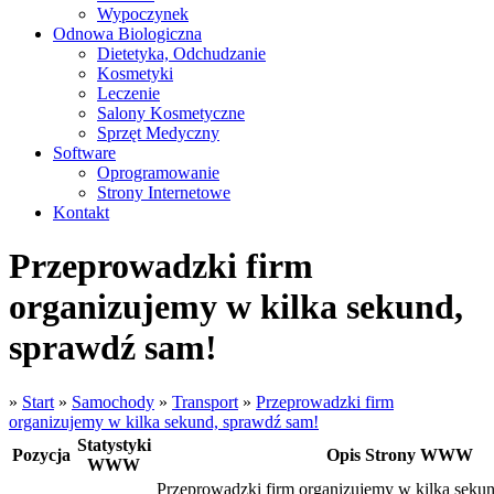
Wypoczynek
Odnowa Biologiczna
Dietetyka, Odchudzanie
Kosmetyki
Leczenie
Salony Kosmetyczne
Sprzęt Medyczny
Software
Oprogramowanie
Strony Internetowe
Kontakt
Przeprowadzki firm
organizujemy w kilka sekund,
sprawdź sam!
»
Start
»
Samochody
»
Transport
»
Przeprowadzki firm
organizujemy w kilka sekund, sprawdź sam!
Statystyki
Pozycja
Opis Strony WWW
WWW
Przeprowadzki firm organizujemy w kilka seku