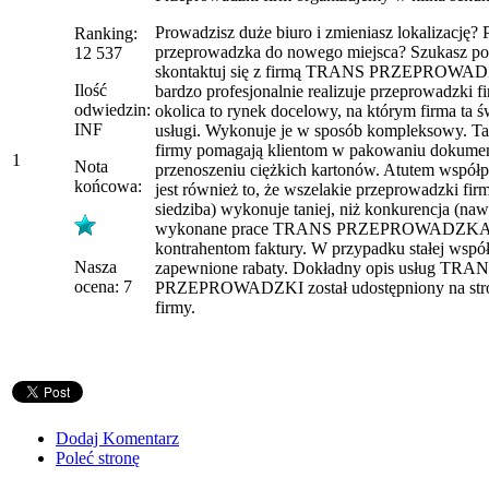
Prowadzisz duże biuro i zmieniasz lokalizację? P
Ranking:
przeprowadzka do nowego miejsca? Szukasz po
12 537
skontaktuj się z firmą TRANS PRZEPROWADZ
Ilość
bardzo profesjonalnie realizuje przeprowadzki f
odwiedzin:
okolica to rynek docelowy, na którym firma ta 
INF
usługi. Wykonuje je w sposób kompleksowy. T
firmy pomagają klientom w pakowaniu dokume
1
Nota
przenoszeniu ciężkich kartonów. Atutem współpr
końcowa:
jest również to, że wszelakie przeprowadzki fi
siedziba) wykonuje taniej, niż konkurencja (naw
wykonane prace TRANS PRZEPROWADZKA 
kontrahentom faktury. W przypadku stałej współ
Nasza
zapewnione rabaty. Dokładny opis usług TRA
ocena: 7
PRZEPROWADZKI został udostępniony na stron
firmy.
Dodaj Komentarz
Poleć stronę