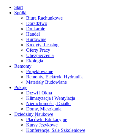
Start
Spółki
Biura Rachunkowe
Doradztwo
Drukarnie
Handel
Hurtownie
Kredyty, Leasing
Oferty Pracy
Ubezpieczenia
Ekologia
Remonty
Projektowanie
Remonty, Elektryk, Hydraulik
Materiały Budowlane
Pokoje
Drzwi i Okna
Klimatyzacja i Wentylacja
Nieruchomości, Działki
Domy, Mieszkania
Dziedziny Naukowe
Placówki Edukacyjne
Kursy Językowe
Konferencje, Sale Szkoleniowe