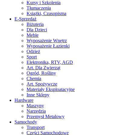
Kursy i Szkolenia
Tłumaczenia
Książki, Czasopisma
E-Sprzedaż
Biżuteria
Dla Dzieci
Meble
Wyposażenie Wnętrz
Wyposażenie Łazienki
Odzież
Sport
Elektronika, RTV, AGD
Art. Dla Zwierząt
Ogród, Rośliny
Chemia
Art. Spożywcze
Materiały Eksploatacyjne
Inne Sklepy
Hardware
Maszyny
Narzędzia
Przemysł Metalowy
Samochody
Transport
Części Samochodowe