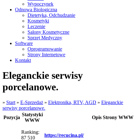
Wypoczynek
Odnowa Biologiczna
Dietetyka, Odchudzanie
Kosmetyki
Leczenie
Salony Kosmetyczne
Sprzęt Medyczny
Software
Oprogramowanie
Strony Internetowe
Kontakt
Eleganckie serwisy
porcelanowe.
»
Start
»
E-Sprzedaż
»
Elektronika, RTV, AGD
»
Eleganckie
serwisy porcelanowe.
Statystyki
Pozycja
Opis Strony WWW
WWW
Ranking:
https://recucina.pl/
87 510