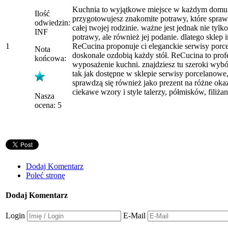
Kuchnia to wyjątkowe miejsce w każdym domu.
Ilość
przygotowujesz znakomite potrawy, które spraw
odwiedzin:
całej twojej rodzinie. ważne jest jednak nie tyl
INF
potrawy, ale również jej podanie. dlatego sklep 
1
ReCucina proponuje ci eleganckie serwisy porc
Nota
doskonale ozdobią każdy stół. ReCucina to pro
końcowa:
wyposażenie kuchni. znajdziesz tu szeroki wybó
tak jak dostępne w sklepie serwisy porcelanowe
sprawdzą się również jako prezent na różne okaz
ciekawe wzory i style talerzy, półmisków, filiżan
Nasza
ocena: 5
Dodaj Komentarz
Poleć stronę
Dodaj Komentarz
Login
E-Mail