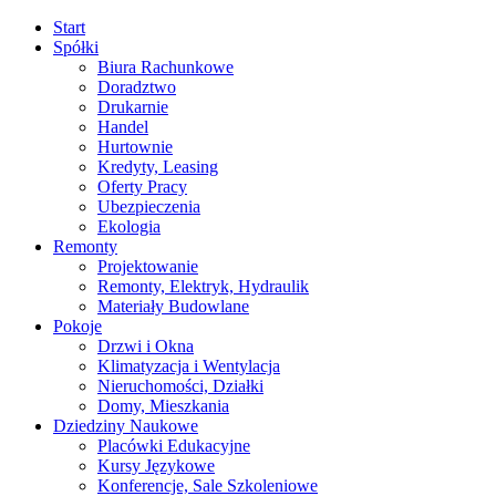
Start
Spółki
Biura Rachunkowe
Doradztwo
Drukarnie
Handel
Hurtownie
Kredyty, Leasing
Oferty Pracy
Ubezpieczenia
Ekologia
Remonty
Projektowanie
Remonty, Elektryk, Hydraulik
Materiały Budowlane
Pokoje
Drzwi i Okna
Klimatyzacja i Wentylacja
Nieruchomości, Działki
Domy, Mieszkania
Dziedziny Naukowe
Placówki Edukacyjne
Kursy Językowe
Konferencje, Sale Szkoleniowe