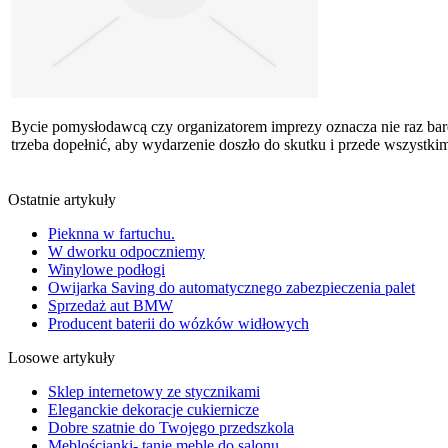
Bycie pomysłodawcą czy organizatorem imprezy oznacza nie raz ba
trzeba dopełnić, aby wydarzenie doszło do skutku i przede wszystkim
Ostatnie artykuły
Pieknna w fartuchu.
W dworku odpoczniemy
Winylowe podłogi
Owijarka Saving do automatycznego zabezpieczenia palet
Sprzedaż aut BMW
Producent baterii do wózków widłowych
Losowe artykuły
Sklep internetowy ze stycznikami
Eleganckie dekoracje cukiernicze
Dobre szatnie do Twojego przedszkola
Meblościanki- tanie meble do salonu