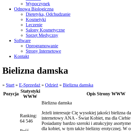
Wypoczynek
Odnowa Biologiczna
Dietetyka, Odchudzanie
Kosmetyki
Leczenie
Salony Kosmetyczne
Sprzęt Medyczny
Software
Oprogramowanie
Strony Internetowe
Kontakt
Bielizna damska
»
Start
»
E-Sprzedaż
»
Odzież
»
Bielizna damska
Statystyki
Pozycja
Opis Strony WWW
WWW
Bielizna damska
Jeżeli interesuje Cię wysokiej jakości bielizna d
Ranking:
internetowy ANA - Świat Kobiet, ma dla Ciebie i
64 546
Posiadamy bardzo szeroki i atrakcyjny asortyme
dla kobiet, w tym także bielizny erotycznej. W o
Ilość