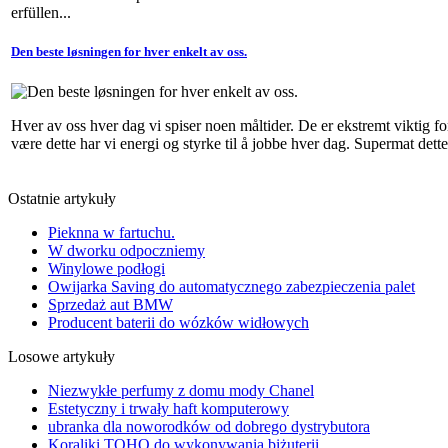
erfüllen...
Den beste løsningen for hver enkelt av oss.
Hver av oss hver dag vi spiser noen måltider. De er ekstremt viktig for
være dette har vi energi og styrke til å jobbe hver dag. Supermat dette
Ostatnie artykuły
Pieknna w fartuchu.
W dworku odpoczniemy
Winylowe podłogi
Owijarka Saving do automatycznego zabezpieczenia palet
Sprzedaż aut BMW
Producent baterii do wózków widłowych
Losowe artykuły
Niezwykłe perfumy z domu mody Chanel
Estetyczny i trwały haft komputerowy
ubranka dla noworodków od dobrego dystrybutora
Koraliki TOHO do wykonywania biżuterii