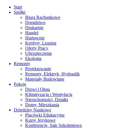
Start
Spółki
Biura Rachunkowe
Doradztwo
Drukarnie
Handel
Hurtownie
Kredyty, Leasing
Oferty Pracy
Ubezpieczenia
Ekologia
Remonty
Projektowanie
Remonty, Elektryk, Hydraulik
Materiały Budowlane
Pokoje
Drzwi i Okna
Klimatyzacja i Wentylacja
Nieruchomości, Działki
Domy, Mieszkania
Dziedziny Naukowe
Placówki Edukacyjne
Kursy Językowe
Konferencje, Sale Szkoleniowe