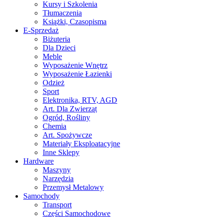
Kursy i Szkolenia
Tłumaczenia
Książki, Czasopisma
E-Sprzedaż
Biżuteria
Dla Dzieci
Meble
Wyposażenie Wnętrz
Wyposażenie Łazienki
Odzież
Sport
Elektronika, RTV, AGD
Art. Dla Zwierząt
Ogród, Rośliny
Chemia
Art. Spożywcze
Materiały Eksploatacyjne
Inne Sklepy
Hardware
Maszyny
Narzędzia
Przemysł Metalowy
Samochody
Transport
Części Samochodowe