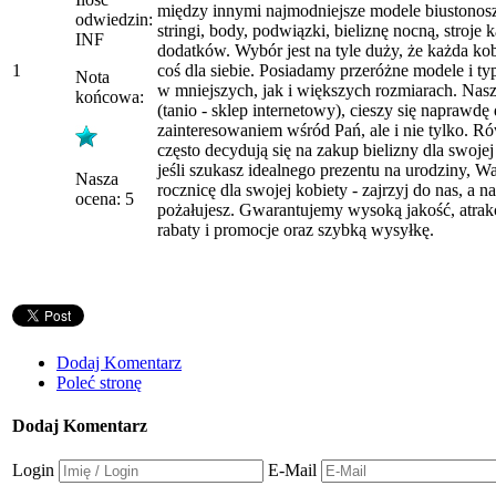
między innymi najmodniejsze modele biustonosz
odwiedzin:
stringi, body, podwiązki, bieliznę nocną, stroje 
INF
dodatków. Wybór jest na tyle duży, że każda kob
1
coś dla siebie. Posiadamy przeróżne modele i ty
Nota
w mniejszych, jak i większych rozmiarach. Nasz
końcowa:
(tanio - sklep internetowy), cieszy się naprawd
zainteresowaniem wśród Pań, ale i nie tylko. 
często decydują się na zakup bielizny dla swojej 
jeśli szukasz idealnego prezentu na urodziny, W
Nasza
rocznicę dla swojej kobiety - zajrzyj do nas, a 
ocena: 5
pożałujesz. Gwarantujemy wysoką jakość, atrakc
rabaty i promocje oraz szybką wysyłkę.
Dodaj Komentarz
Poleć stronę
Dodaj Komentarz
Login
E-Mail