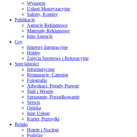
Wynajem
Usługi Motoryzacyjne
Salony, Komisy
Publikacje
Agencje Reklamowe
Materiały Reklamowe
Inne Agencje
Gry
Imprezy Integracyjne
Hobby
Zajęcia Sportowe i Rekreacyjne
Specjalności
Informatyczne
Restauracje, Catering
Fotografia
Adwokaci, Porady Prawne
Ślub i Wesele
Sprzątanie, Porządkowanie
Serwis
Opieka
Inne Usługi
Kurier, Przesyłki
Relaks
Hotele i Noclegi
Podróże