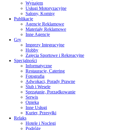
Wynajem
Usługi Motoryzacyjne
Salony, Komisy
Publikacje
Agencje Reklamowe
Materiały Reklamowe
Inne Agencje
Gry
Imprezy Integracyjne
Hobby
Zajęcia Sportowe i Rekreacyjne
Specjalności
Informatyczne
Restauracje, Catering
Fotografia
Adwokaci, Porady Prawne
Ślub i Wesele
Sprzątanie, Porządkowanie
Serwis
Opieka
Inne Usługi
Kurier, Przesyłki
Relaks
Hotele i Noclegi
Podróże