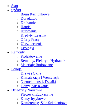
Start
Spółki
Biura Rachunkowe
Doradztwo
Drukarnie
Handel
Hurtownie
Kredyty, Leasing
Oferty Pracy
Ubezpieczenia
Ekologia
Remonty
Projektowanie
Remonty, Elektryk, Hydraulik
Materiały Budowlane
Pokoje
Drzwi i Okna
Klimatyzacja i Wentylacja
Nieruchomości, Działki
Domy, Mieszkania
Dziedziny Naukowe
Placówki Edukacyjne
Kursy Językowe
Konferencje, Sale Szkoleniowe