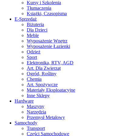
Kursy i Szkolenia
Tłumaczenia
Książki, Czasopisma
E-Sprzedaż
Biżuteria
Dla Dzieci
Meble
Wyposażenie Wnętrz
Wyposażenie Łazienki
Odzież
Sport
Elektronika, RTV, AGD
Art. Dla Zwierząt
Ogród, Rośliny
Chemia
Art. Spożywcze
Materiały Eksploatacyjne
Inne Sklepy
Hardware
Maszyny
Narzędzia
Przemysł Metalowy
Samochody
Transport
Części Samochodowe