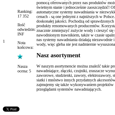
pomocą oferowanych przez nas produktów może
świetnym stanie i jednocześnie zaoszczędzić! O
Ranking:
automatyczne systemy nawadniania w niezwykl
17 352
cenach - są one jednymi z najniższych w Polsce
doskonałej jakości. Pochodzą od sprawdzonych 
Ilość
produkty renomowanych producentów. Korzysta
odwiedzin:
znacznie zmniejszyć zużycie wody i cieszyć się 
INF
nawodnionym trawnikiem, także w czasie upaln
nas systemy nawadniania działają niezawodnie i 
1
Nota
wody, więc gleba nie jest nadmiernie wysuszona
końcowa:
Nasz asortyment
W naszym asortymencie można znaleźć takie pro
Nasza
nawadniające, złączki, czujniki, zraszacze wynu
ocena: 5
zaworowe, studzienki, zawory, elektrozawory, s
siatki i mnóstwo innych przydatnych akcesorió
zajmujemy się także wykonywaniem projektów 
przeglądami systemów nawadniających.