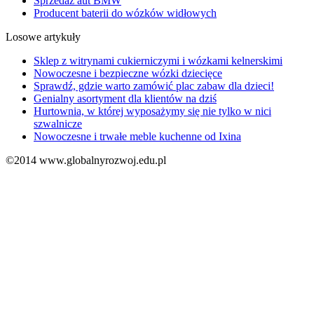
Sprzedaż aut BMW
Producent baterii do wózków widłowych
Losowe artykuły
Sklep z witrynami cukierniczymi i wózkami kelnerskimi
Nowoczesne i bezpieczne wózki dziecięce
Sprawdź, gdzie warto zamówić plac zabaw dla dzieci!
Genialny asortyment dla klientów na dziś
Hurtownia, w której wyposażymy się nie tylko w nici
szwalnicze
Nowoczesne i trwałe meble kuchenne od Ixina
©2014 www.globalnyrozwoj.edu.pl