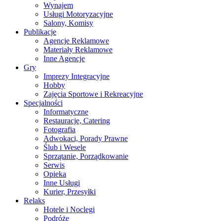
Wynajem
Usługi Motoryzacyjne
Salony, Komisy
Publikacje
Agencje Reklamowe
Materiały Reklamowe
Inne Agencje
Gry
Imprezy Integracyjne
Hobby
Zajęcia Sportowe i Rekreacyjne
Specjalności
Informatyczne
Restauracje, Catering
Fotografia
Adwokaci, Porady Prawne
Ślub i Wesele
Sprzątanie, Porządkowanie
Serwis
Opieka
Inne Usługi
Kurier, Przesyłki
Relaks
Hotele i Noclegi
Podróże