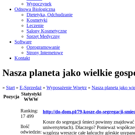
Wypoczynek
Odnowa Biologiczna
Dietetyka, Odchudzanie
Kosmetyki
Leczenie
Salony Kosmetyczne
Sprzęt Medyczny
Software
Oprogramowanie
Strony Internetowe
Kontakt
Nasza planeta jako wielkie gos
»
Start
»
E-Sprzedaż
»
Wyposażenie Wnętrz
»
Nasza planeta jako wi
Statystyki
Pozycja
WWW
Ranking:
http://do-dom.pl/79-kosze-do-segregacji-smiec
17 499
Kosze do segregacji śmieci powinny znajdować si
Ilość
uniwersytetach). Dlaczego? Ponieważ współczes
odwiedzin:
wzgórza wreszcie całe łańcuchy górskie usypane