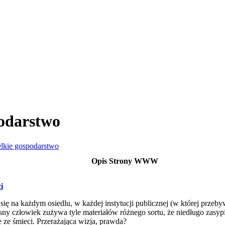
podarstwo
elkie gospodarstwo
Opis Strony WWW
i
ę na każdym osiedlu, w każdej instytucji publicznej (w której przebyw
ny człowiek zużywa tyle materiałów różnego sortu, że niedługo zasyp
 ze śmieci. Przerażająca wizja, prawda?