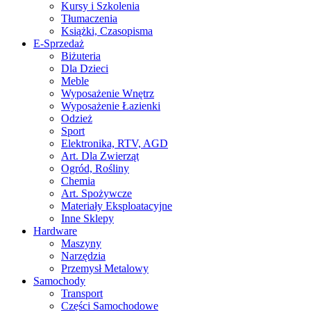
Kursy i Szkolenia
Tłumaczenia
Książki, Czasopisma
E-Sprzedaż
Biżuteria
Dla Dzieci
Meble
Wyposażenie Wnętrz
Wyposażenie Łazienki
Odzież
Sport
Elektronika, RTV, AGD
Art. Dla Zwierząt
Ogród, Rośliny
Chemia
Art. Spożywcze
Materiały Eksploatacyjne
Inne Sklepy
Hardware
Maszyny
Narzędzia
Przemysł Metalowy
Samochody
Transport
Części Samochodowe