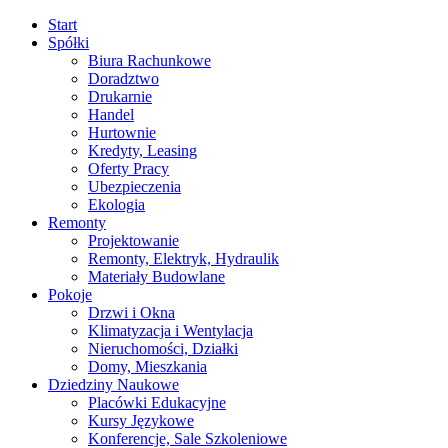
Start
Spółki
Biura Rachunkowe
Doradztwo
Drukarnie
Handel
Hurtownie
Kredyty, Leasing
Oferty Pracy
Ubezpieczenia
Ekologia
Remonty
Projektowanie
Remonty, Elektryk, Hydraulik
Materiały Budowlane
Pokoje
Drzwi i Okna
Klimatyzacja i Wentylacja
Nieruchomości, Działki
Domy, Mieszkania
Dziedziny Naukowe
Placówki Edukacyjne
Kursy Językowe
Konferencje, Sale Szkoleniowe