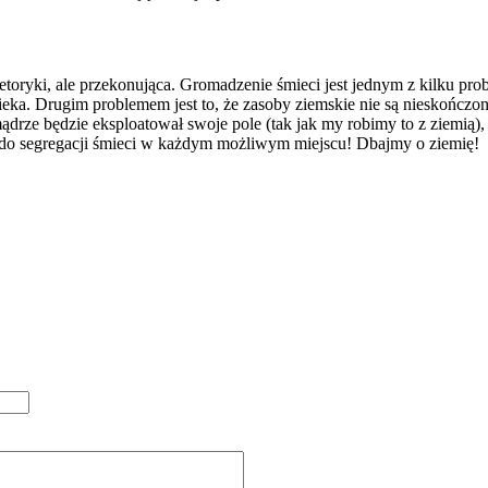
toryki, ale przekonująca. Gromadzenie śmieci jest jednym z kilku pro
a. Drugim problemem jest to, że zasoby ziemskie nie są nieskończon
emądrze będzie eksploatował swoje pole (tak jak my robimy to z ziemią
e do segregacji śmieci w każdym możliwym miejscu! Dbajmy o ziemię!