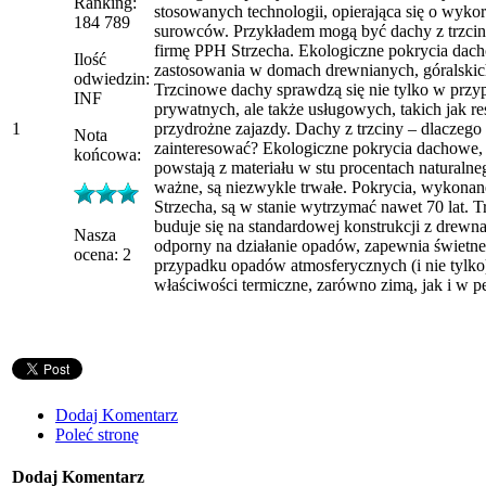
Ranking:
stosowanych technologii, opierająca się o wykor
184 789
surowców. Przykładem mogą być dachy z trzcin
firmę PPH Strzecha. Ekologiczne pokrycia dach
Ilość
zastosowania w domach drewnianych, góralskich
odwiedzin:
Trzcinowe dachy sprawdzą się nie tylko w pr
INF
prywatnych, ale także usługowych, takich jak res
1
przydrożne zajazdy. Dachy z trzciny – dlaczego 
Nota
zainteresować? Ekologiczne pokrycia dachowe,
końcowa:
powstają z materiału w stu procentach naturaln
ważne, są niezwykle trwałe. Pokrycia, wykonan
Strzecha, są w stanie wytrzymać nawet 70 lat. 
buduje się na standardowej konstrukcji z drewna
Nasza
odporny na działanie opadów, zapewnia świetn
ocena: 2
przypadku opadów atmosferycznych (i nie tylko)
właściwości termiczne, zarówno zimą, jak i w peł
Dodaj Komentarz
Poleć stronę
Dodaj Komentarz