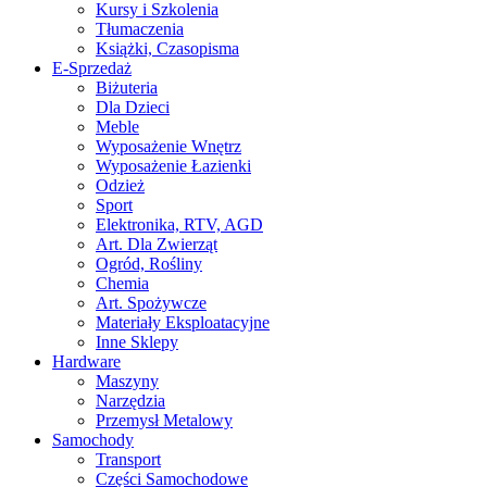
Kursy i Szkolenia
Tłumaczenia
Książki, Czasopisma
E-Sprzedaż
Biżuteria
Dla Dzieci
Meble
Wyposażenie Wnętrz
Wyposażenie Łazienki
Odzież
Sport
Elektronika, RTV, AGD
Art. Dla Zwierząt
Ogród, Rośliny
Chemia
Art. Spożywcze
Materiały Eksploatacyjne
Inne Sklepy
Hardware
Maszyny
Narzędzia
Przemysł Metalowy
Samochody
Transport
Części Samochodowe