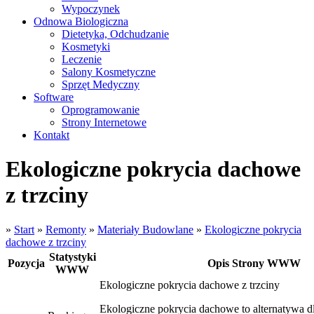
Wypoczynek
Odnowa Biologiczna
Dietetyka, Odchudzanie
Kosmetyki
Leczenie
Salony Kosmetyczne
Sprzęt Medyczny
Software
Oprogramowanie
Strony Internetowe
Kontakt
Ekologiczne pokrycia dachowe
z trzciny
»
Start
»
Remonty
»
Materiały Budowlane
»
Ekologiczne pokrycia
dachowe z trzciny
Statystyki
Pozycja
Opis Strony WWW
WWW
Ekologiczne pokrycia dachowe z trzciny
Ekologiczne pokrycia dachowe to alternatywa d