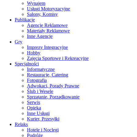
Wynajem
Usługi Motoryzacyjne
Salony, Komisy
Publikacje
Agencje Reklamowe
Materiały Reklamowe
Inne Agencje
Gry
Imprezy Integracyjne
Hobby
Zajęcia Sportowe i Rekreacyjne
Specjalności
Informatyczne
Restauracje, Catering
Fotografia
Adwokaci, Porady Prawne
Ślub i Wesele
Sprzątanie, Porządkowanie
Serwis
Opieka
Inne Usługi
Kurier, Przesyłki
Relaks
Hotele i Noclegi
Podróże