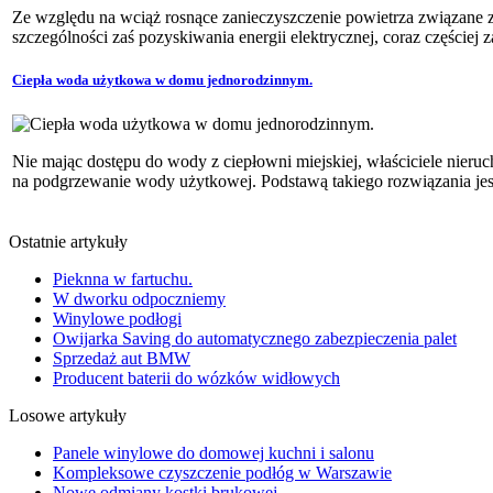
Ze względu na wciąż rosnące zanieczyszczenie powietrza związane z
szczególności zaś pozyskiwania energii elektrycznej, coraz częściej z
Ciepła woda użytkowa w domu jednorodzinnym.
Nie mając dostępu do wody z ciepłowni miejskiej, właściciele nieru
na podgrzewanie wody użytkowej. Podstawą takiego rozwiązania jest 
Ostatnie artykuły
Pieknna w fartuchu.
W dworku odpoczniemy
Winylowe podłogi
Owijarka Saving do automatycznego zabezpieczenia palet
Sprzedaż aut BMW
Producent baterii do wózków widłowych
Losowe artykuły
Panele winylowe do domowej kuchni i salonu
Kompleksowe czyszczenie podłóg w Warszawie
Nowe odmiany kostki brukowej