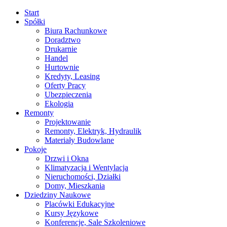
Start
Spółki
Biura Rachunkowe
Doradztwo
Drukarnie
Handel
Hurtownie
Kredyty, Leasing
Oferty Pracy
Ubezpieczenia
Ekologia
Remonty
Projektowanie
Remonty, Elektryk, Hydraulik
Materiały Budowlane
Pokoje
Drzwi i Okna
Klimatyzacja i Wentylacja
Nieruchomości, Działki
Domy, Mieszkania
Dziedziny Naukowe
Placówki Edukacyjne
Kursy Językowe
Konferencje, Sale Szkoleniowe