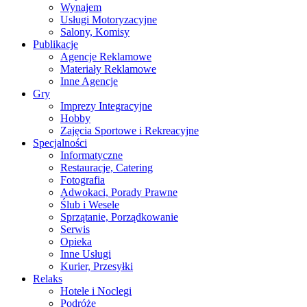
Wynajem
Usługi Motoryzacyjne
Salony, Komisy
Publikacje
Agencje Reklamowe
Materiały Reklamowe
Inne Agencje
Gry
Imprezy Integracyjne
Hobby
Zajęcia Sportowe i Rekreacyjne
Specjalności
Informatyczne
Restauracje, Catering
Fotografia
Adwokaci, Porady Prawne
Ślub i Wesele
Sprzątanie, Porządkowanie
Serwis
Opieka
Inne Usługi
Kurier, Przesyłki
Relaks
Hotele i Noclegi
Podróże