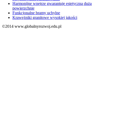
Harmonijne wnętrze gwarantuje estetyczną dużą
powierzchnie
Funkcjonalne bramy uchylne
Krawężniki granitowe wysokiej jakości
©2014 www.globalnyrozwoj.edu.pl