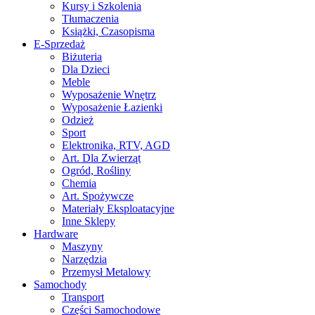
Kursy i Szkolenia
Tłumaczenia
Książki, Czasopisma
E-Sprzedaż
Biżuteria
Dla Dzieci
Meble
Wyposażenie Wnętrz
Wyposażenie Łazienki
Odzież
Sport
Elektronika, RTV, AGD
Art. Dla Zwierząt
Ogród, Rośliny
Chemia
Art. Spożywcze
Materiały Eksploatacyjne
Inne Sklepy
Hardware
Maszyny
Narzędzia
Przemysł Metalowy
Samochody
Transport
Części Samochodowe