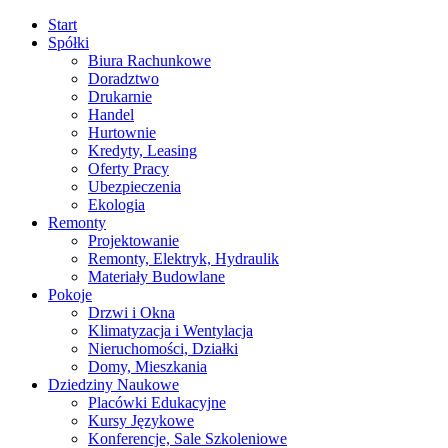
Start
Spółki
Biura Rachunkowe
Doradztwo
Drukarnie
Handel
Hurtownie
Kredyty, Leasing
Oferty Pracy
Ubezpieczenia
Ekologia
Remonty
Projektowanie
Remonty, Elektryk, Hydraulik
Materiały Budowlane
Pokoje
Drzwi i Okna
Klimatyzacja i Wentylacja
Nieruchomości, Działki
Domy, Mieszkania
Dziedziny Naukowe
Placówki Edukacyjne
Kursy Językowe
Konferencje, Sale Szkoleniowe