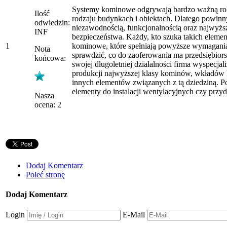
Systemy kominowe odgrywają bardzo ważną rol
Ilość
rodzaju budynkach i obiektach. Dlatego powinn
odwiedzin:
niezawodnością, funkcjonalnością oraz najwy
INF
bezpieczeństwa. Każdy, kto szuka takich eleme
1
kominowe, które spełniają powyższe wymagani
Nota
sprawdzić, co do zaoferowania ma przedsiębi
końcowa:
swojej długoletniej działalności firma wyspecjal
produkcji najwyższej klasy kominów, wkładów
innych elementów związanych z tą dziedziną. P
elementy do instalacji wentylacyjnych czy przy
Nasza
ocena: 2
Dodaj Komentarz
Poleć stronę
Dodaj Komentarz
Login
E-Mail