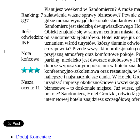
Planujesz weekend w Sandomierzu? A może ma
załatwienia ważne sprawy biznesowe? Pewnie za
Ranking: 7
gdzie można wynająć doskonałe standardowo i t
837
Sandomierz jest siedzibą dwugwiazdkowego Ho
Ilość
Obiekt znajduje się w samym centrum miasta, d
odwiedzin:
od sandomierskiej Starówki. Hotel istnieje już od 
INF
uznaniem wśród turystów, którzy tłumnie odwie
co zapewnia? Przede wszystkim profesjonalną o
1
Nota
przyjazną atmosferę oraz komfortowe pokoje. Pr
końcowa:
parking, niedaleko jest dworzec autobusowy i 
dobrze wyposażonymi pokojami w hotelu znajduj
konferencyjno-szkoleniowa oraz restauracja, w 
najlepsze i najsmaczniejsze dania. W Hotelu G
Nasza
urządzać imprezy okolicznościowe i wszelkiego
ocena: 11
biznesowe – to doskonałe miejsce. Już wiesz, gd
pokoje? Sandomierz, Hotel Grodzki, odwiedź go 
internetowej hotelu znajdziesz szczegółową ofer
Dodaj Komentarz