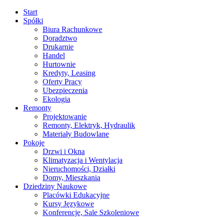
Start
Spółki
Biura Rachunkowe
Doradztwo
Drukarnie
Handel
Hurtownie
Kredyty, Leasing
Oferty Pracy
Ubezpieczenia
Ekologia
Remonty
Projektowanie
Remonty, Elektryk, Hydraulik
Materiały Budowlane
Pokoje
Drzwi i Okna
Klimatyzacja i Wentylacja
Nieruchomości, Działki
Domy, Mieszkania
Dziedziny Naukowe
Placówki Edukacyjne
Kursy Językowe
Konferencje, Sale Szkoleniowe