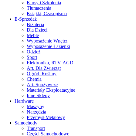
Kursy i Szkolenia
Tłumaczenia
Książki, Czasopisma
E-Sprzedaż
Biżuteria
Dla Dzieci
Meble
Wyposażenie Wnętrz
Wyposażenie Łazienki
Odzież
Sport
Elektronika, RTV, AGD
Art. Dla Zwierząt
Ogród, Rośliny
Chemia
Art. Spożywcze
Materiały Eksploatacyjne
Inne Sklepy
Hardware
Maszyny
Narzędzia
Przemysł Metalowy
Samochody
Transport
Części Samochodowe