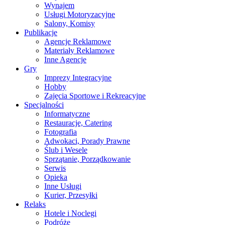
Wynajem
Usługi Motoryzacyjne
Salony, Komisy
Publikacje
Agencje Reklamowe
Materiały Reklamowe
Inne Agencje
Gry
Imprezy Integracyjne
Hobby
Zajęcia Sportowe i Rekreacyjne
Specjalności
Informatyczne
Restauracje, Catering
Fotografia
Adwokaci, Porady Prawne
Ślub i Wesele
Sprzątanie, Porządkowanie
Serwis
Opieka
Inne Usługi
Kurier, Przesyłki
Relaks
Hotele i Noclegi
Podróże