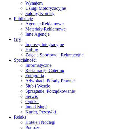
Wynajem
Usługi Motoryzacyjne
Salony, Komisy
Publikacje
Agencje Reklamowe
Materiały Reklamowe
Inne Agencje
Gry
Imprezy Integracyjne
Hobby
Zajęcia Sportowe i Rekreacyjne
Specjalności
Informatyczne
Restauracje, Catering
Fotografia
Adwokaci, Porady Prawne
Ślub i Wesele
Sprzątanie, Porządkowanie
Serwis
Opieka
Inne Usługi
Kurier, Przesyłki
Relaks
Hotele i Noclegi
Podróże