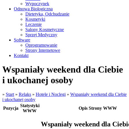
Wypoczynek
Odnowa Biologiczna
Dietetyka, Odchudzanie
Kosmetyki
Leczenie
Salony Kosmetyczne
Sprzęt Medyczny
Software
Oprogramowanie
Strony Internetowe
Kontakt
Wspaniały weekend dla Ciebie
i ukochanej osoby
»
Start
»
Relaks
»
Hotele i Noclegi
»
Wspaniały weekend dla Ciebie
i ukochanej osoby
Statystyki
Pozycja
Opis Strony WWW
WWW
Wspaniały weekend dla Ciebie