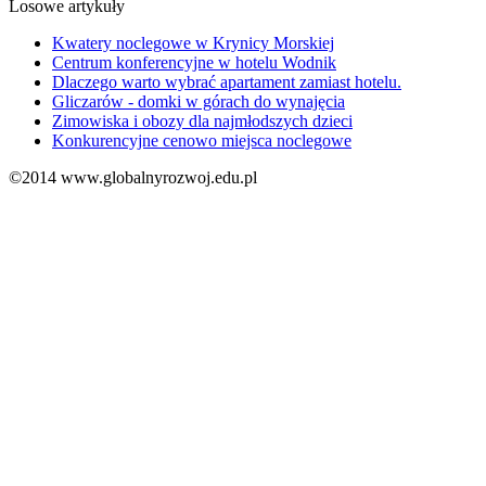
Losowe artykuły
Kwatery noclegowe w Krynicy Morskiej
Centrum konferencyjne w hotelu Wodnik
Dlaczego warto wybrać apartament zamiast hotelu.
Gliczarów - domki w górach do wynajęcia
Zimowiska i obozy dla najmłodszych dzieci
Konkurencyjne cenowo miejsca noclegowe
©2014 www.globalnyrozwoj.edu.pl