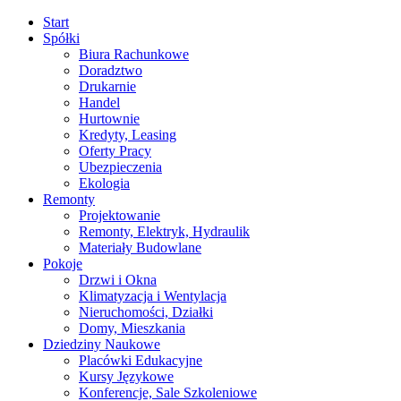
Start
Spółki
Biura Rachunkowe
Doradztwo
Drukarnie
Handel
Hurtownie
Kredyty, Leasing
Oferty Pracy
Ubezpieczenia
Ekologia
Remonty
Projektowanie
Remonty, Elektryk, Hydraulik
Materiały Budowlane
Pokoje
Drzwi i Okna
Klimatyzacja i Wentylacja
Nieruchomości, Działki
Domy, Mieszkania
Dziedziny Naukowe
Placówki Edukacyjne
Kursy Językowe
Konferencje, Sale Szkoleniowe