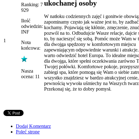
ukochanej osoby
Ranking: 7
929
W natłoku codziennych zajęć i gonitwie obowi
Ilość
zapominamy często jak ważne jest to, by zadbać
odwiedzin:
kochamy. Pojawiają się kłótnie, zmęczenie, znu
INF
pozwól na to. Odbudujcie Wasze relacje, dajcie 
to, by nacieszyć się sobą. Pomóc może Wam w
1
Nota
dla dwojga spędzony w komfortowym miejscu
końcowa:
zapewniającym odpowiednie warunki i atrakcje.
warto odwiedzić hotel Europa. To idealne miej
dla dwojga, które spełni oczekiwania zarówno T
Twojej połówki. Komfortowe pokoje, przepyszn
Nasza
zabiegi spa, które pomogą się Wam o siebie zatr
ocena: 11
wszystko znajdziesz w bardzo atrakcyjnej cenie, 
pewnością wywoła uśmiechy na Waszych twarz
Przekonaj się, że to dobry pomysł.
Dodaj Komentarz
Poleć stronę