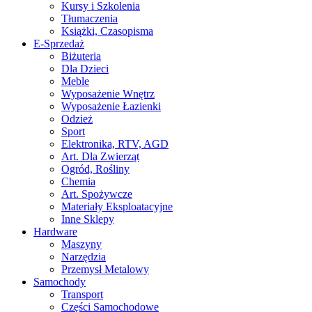
Kursy i Szkolenia
Tłumaczenia
Książki, Czasopisma
E-Sprzedaż
Biżuteria
Dla Dzieci
Meble
Wyposażenie Wnętrz
Wyposażenie Łazienki
Odzież
Sport
Elektronika, RTV, AGD
Art. Dla Zwierząt
Ogród, Rośliny
Chemia
Art. Spożywcze
Materiały Eksploatacyjne
Inne Sklepy
Hardware
Maszyny
Narzędzia
Przemysł Metalowy
Samochody
Transport
Części Samochodowe