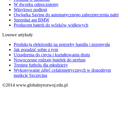
W dworku odpoczniemy
Winylowe podłogi
Owijarka Saving do automatycznego zabezpieczenia palet
Sprzedaż aut BMW
Producent baterii do wózków widłowych
Losowe artykuły
Produkcja elektroniki na potrzeby handlu i przemysłu
Jak poradzić sobie z tym
Urządzenia do cięcia i kształtowania drutu
Nowoczesne rodzaje butelek do perfum
Trening futbolu dla młodzieży
Wykonywanie zdjęć cefalometrycznych w dogodnym
punkcie Szczecina
©2014 www.globalnyrozwoj.edu.pl