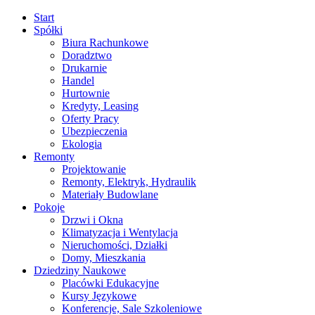
Start
Spółki
Biura Rachunkowe
Doradztwo
Drukarnie
Handel
Hurtownie
Kredyty, Leasing
Oferty Pracy
Ubezpieczenia
Ekologia
Remonty
Projektowanie
Remonty, Elektryk, Hydraulik
Materiały Budowlane
Pokoje
Drzwi i Okna
Klimatyzacja i Wentylacja
Nieruchomości, Działki
Domy, Mieszkania
Dziedziny Naukowe
Placówki Edukacyjne
Kursy Językowe
Konferencje, Sale Szkoleniowe