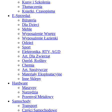
Kursy i Szkolenia
Tłumaczenia
Książki, Czasopisma
E-Sprzedaż
Biżuteria
Dla Dzieci
Meble
Wyposażenie Wnętrz
Wyposażenie Łazienki
Odzież
Sport
Elektronika, RTV, AGD
Art. Dla Zwierząt
Ogród, Rośliny
Chemia
Art. Spożywcze
Materiały Eksploatacyjne
Inne Sklepy
Hardware
Maszyny
Narzędzia
Przemysł Metalowy
Samochody
Transport
Części Samochodowe