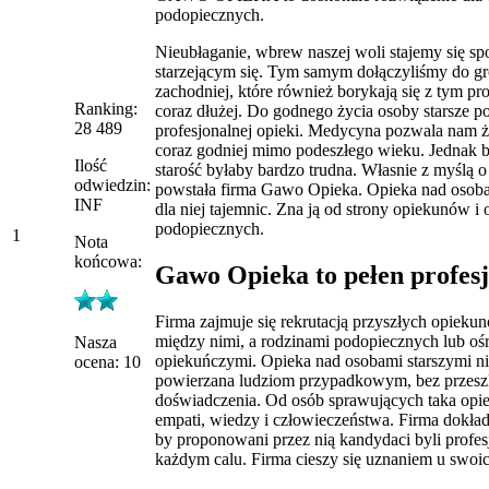
podopiecznych.
Nieubłaganie, wbrew naszej woli stajemy się s
starzejącym się. Tym samym dołączyliśmy do g
zachodniej, które również borykają się z tym 
Ranking:
coraz dłużej. Do godnego życia osoby starsze po
28 489
profesjonalnej opieki. Medycyna pozwala nam 
coraz godniej mimo podeszłego wieku. Jednak 
Ilość
starość byłaby bardzo trudna. Własnie z myślą o
odwiedzin:
powstała firma Gawo Opieka. Opieka nad osoba
INF
dla niej tajemnic. Zna ją od strony opiekunów i 
podopiecznych.
1
Nota
końcowa:
Gawo Opieka to pełen profes
Firma zajmuje się rekrutacją przyszłych opieku
między nimi, a rodzinami podopiecznych lub o
Nasza
opiekuńczymi. Opieka nad osobami starszymi n
ocena: 10
powierzana ludziom przypadkowym, bez przeszk
doświadczenia. Od osób sprawujących taka opi
empati, wiedzy i człowieczeństwa. Firma dokład
by proponowani przez nią kandydaci byli profes
każdym calu. Firma cieszy się uznaniem u swoic