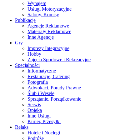
Wynajem
Usługi Motoryzacyjne
Salony, Komisy
Publikacje
Agencje Reklamowe
Materiały Reklamowe
Inne Agencje
Gry
Imprezy Integracyjne
Hobby
Zajęcia Sportowe i Rekreacyjne
Specjalności
Informatyczne
Restauracje, Catering
Fotografia
Adwokaci, Porady Prawne
Ślub i Wesele
Sprzątanie, Porządkowanie
Serwis
Opieka
Inne Usługi
Kurier, Przesyłki
Relaks
Hotele i Noclegi
Podróże