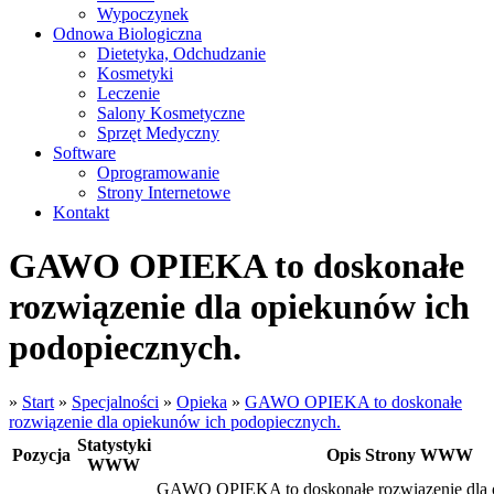
Wypoczynek
Odnowa Biologiczna
Dietetyka, Odchudzanie
Kosmetyki
Leczenie
Salony Kosmetyczne
Sprzęt Medyczny
Software
Oprogramowanie
Strony Internetowe
Kontakt
GAWO OPIEKA to doskonałe
rozwiązenie dla opiekunów ich
podopiecznych.
»
Start
»
Specjalności
»
Opieka
»
GAWO OPIEKA to doskonałe
rozwiązenie dla opiekunów ich podopiecznych.
Statystyki
Pozycja
Opis Strony WWW
WWW
GAWO OPIEKA to doskonałe rozwiązenie dla 