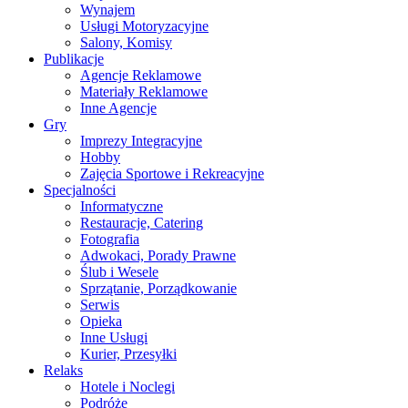
Wynajem
Usługi Motoryzacyjne
Salony, Komisy
Publikacje
Agencje Reklamowe
Materiały Reklamowe
Inne Agencje
Gry
Imprezy Integracyjne
Hobby
Zajęcia Sportowe i Rekreacyjne
Specjalności
Informatyczne
Restauracje, Catering
Fotografia
Adwokaci, Porady Prawne
Ślub i Wesele
Sprzątanie, Porządkowanie
Serwis
Opieka
Inne Usługi
Kurier, Przesyłki
Relaks
Hotele i Noclegi
Podróże