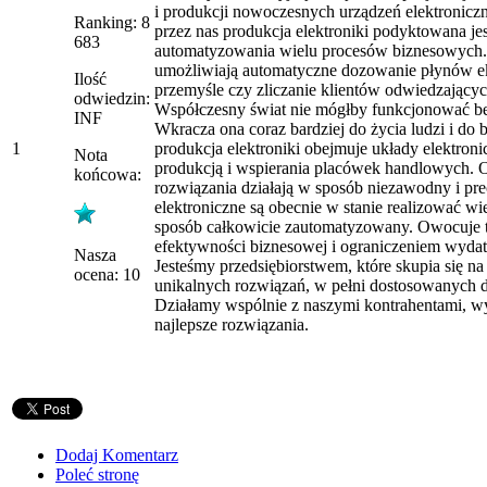
i produkcji nowoczesnych urządzeń elektronic
Ranking: 8
przez nas produkcja elektroniki podyktowana jes
683
automatyzowania wielu procesów biznesowych.
umożliwiają automatyczne dozowanie płynów e
Ilość
przemyśle czy zliczanie klientów odwiedzającyc
odwiedzin:
Współczesny świat nie mógłby funkcjonować bez
INF
Wkracza ona coraz bardziej do życia ludzi i do 
1
produkcja elektroniki obejmuje układy elektroni
Nota
produkcją i wspierania placówek handlowych.
końcowa:
rozwiązania działają w sposób niezawodny i pr
elektroniczne są obecnie w stanie realizować w
sposób całkowicie zautomatyzowany. Owocuje 
efektywności biznesowej i ograniczeniem wyda
Nasza
Jesteśmy przedsiębiorstwem, które skupia się n
ocena: 10
unikalnych rozwiązań, w pełni dostosowanych do
Działamy wspólnie z naszymi kontrahentami, 
najlepsze rozwiązania.
Dodaj Komentarz
Poleć stronę