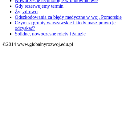
Nowoczesne technologie w budownictwie
Gdy rezerwujemy termin
Żyj zdrowo
Odszkodowania za błędy medyczne w woj. Pomorskie
Czym są grunty warszawskie i kiedy masz prawo je
odzyskać?
Solidne, nowoczesne rolety i żaluzje
©2014 www.globalnyrozwoj.edu.pl