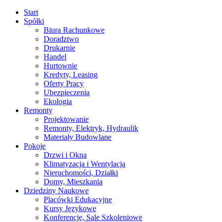
Start
Spółki
Biura Rachunkowe
Doradztwo
Drukarnie
Handel
Hurtownie
Kredyty, Leasing
Oferty Pracy
Ubezpieczenia
Ekologia
Remonty
Projektowanie
Remonty, Elektryk, Hydraulik
Materiały Budowlane
Pokoje
Drzwi i Okna
Klimatyzacja i Wentylacja
Nieruchomości, Działki
Domy, Mieszkania
Dziedziny Naukowe
Placówki Edukacyjne
Kursy Językowe
Konferencje, Sale Szkoleniowe