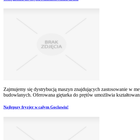
Zajmujemy się dystrybucją maszyn znajdujących zastosowanie w meta
budowlanych. Oferowana giętarka do prętów umożliwia kształtowani
Najlepszy fryzjer w całym Gocławiu!