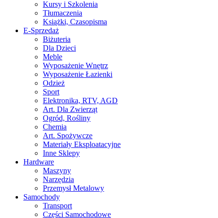
Kursy i Szkolenia
Tłumaczenia
Książki, Czasopisma
E-Sprzedaż
Biżuteria
Dla Dzieci
Meble
Wyposażenie Wnętrz
Wyposażenie Łazienki
Odzież
Sport
Elektronika, RTV, AGD
Art. Dla Zwierząt
Ogród, Rośliny
Chemia
Art. Spożywcze
Materiały Eksploatacyjne
Inne Sklepy
Hardware
Maszyny
Narzędzia
Przemysł Metalowy
Samochody
Transport
Części Samochodowe