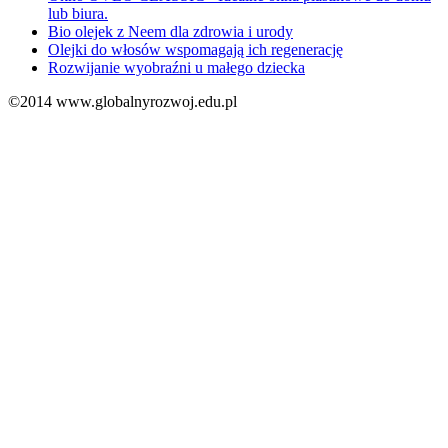
lub biura.
Bio olejek z Neem dla zdrowia i urody
Olejki do włosów wspomagają ich regenerację
Rozwijanie wyobraźni u małego dziecka
©2014 www.globalnyrozwoj.edu.pl