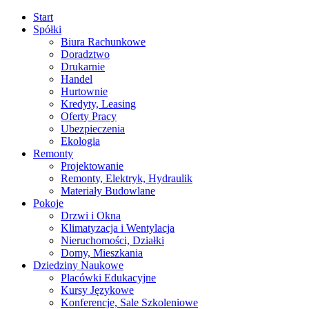
Start
Spółki
Biura Rachunkowe
Doradztwo
Drukarnie
Handel
Hurtownie
Kredyty, Leasing
Oferty Pracy
Ubezpieczenia
Ekologia
Remonty
Projektowanie
Remonty, Elektryk, Hydraulik
Materiały Budowlane
Pokoje
Drzwi i Okna
Klimatyzacja i Wentylacja
Nieruchomości, Działki
Domy, Mieszkania
Dziedziny Naukowe
Placówki Edukacyjne
Kursy Językowe
Konferencje, Sale Szkoleniowe