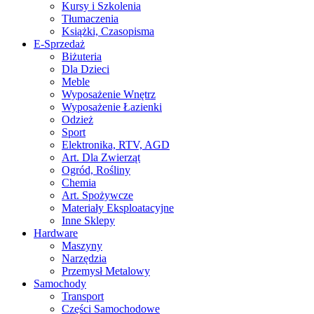
Kursy i Szkolenia
Tłumaczenia
Książki, Czasopisma
E-Sprzedaż
Biżuteria
Dla Dzieci
Meble
Wyposażenie Wnętrz
Wyposażenie Łazienki
Odzież
Sport
Elektronika, RTV, AGD
Art. Dla Zwierząt
Ogród, Rośliny
Chemia
Art. Spożywcze
Materiały Eksploatacyjne
Inne Sklepy
Hardware
Maszyny
Narzędzia
Przemysł Metalowy
Samochody
Transport
Części Samochodowe