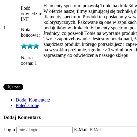
Filamenty spectrum pozwolą Tobie na druk 3d w
Ilość
W ofercie naszej firmy zajmującej się techniką 
odwiedzin:
filamenty spectrum. Produkt ten posiadamy w w
INF
kolorystycznych. Pakowane są one w szpulkach
1
podajników w drukach. Filamenty spectrum pos
Nota
średnicy, co pozwoli Tobie na wybranie produkt
końcowa:
Twoje zapotrzebowanie. Jesteśmy przekonani, że
znajdziesz produkt, którego potrzebujesz i zap
na wysokim poziomie, zgodnie z Twoimi oczeki
zapraszamy do odwiedzenia naszego sklepu.
Nasza
ocena: 1
Dodaj Komentarz
Poleć stronę
Dodaj Komentarz
Login
E-Mail