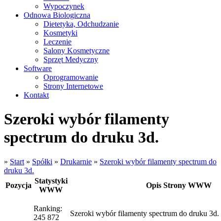
Wypoczynek
Odnowa Biologiczna
Dietetyka, Odchudzanie
Kosmetyki
Leczenie
Salony Kosmetyczne
Sprzęt Medyczny
Software
Oprogramowanie
Strony Internetowe
Kontakt
Szeroki wybór filamenty
spectrum do druku 3d.
»
Start
»
Spółki
»
Drukarnie
»
Szeroki wybór filamenty spectrum do
druku 3d.
Statystyki
Pozycja
Opis Strony WWW
WWW
Ranking:
Szeroki wybór filamenty spectrum do druku 3d.
245 872