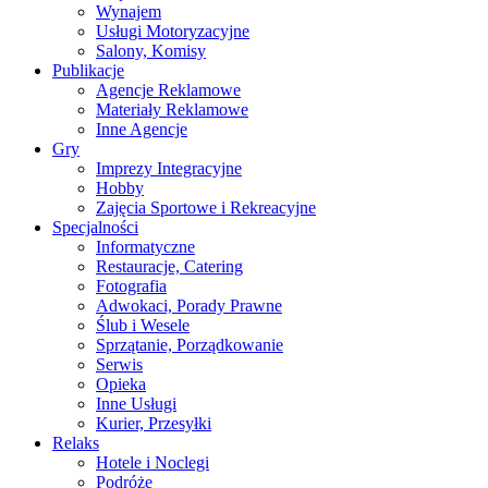
Wynajem
Usługi Motoryzacyjne
Salony, Komisy
Publikacje
Agencje Reklamowe
Materiały Reklamowe
Inne Agencje
Gry
Imprezy Integracyjne
Hobby
Zajęcia Sportowe i Rekreacyjne
Specjalności
Informatyczne
Restauracje, Catering
Fotografia
Adwokaci, Porady Prawne
Ślub i Wesele
Sprzątanie, Porządkowanie
Serwis
Opieka
Inne Usługi
Kurier, Przesyłki
Relaks
Hotele i Noclegi
Podróże