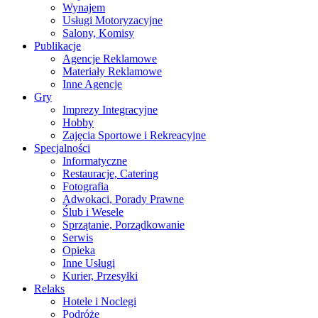
Wynajem
Usługi Motoryzacyjne
Salony, Komisy
Publikacje
Agencje Reklamowe
Materiały Reklamowe
Inne Agencje
Gry
Imprezy Integracyjne
Hobby
Zajęcia Sportowe i Rekreacyjne
Specjalności
Informatyczne
Restauracje, Catering
Fotografia
Adwokaci, Porady Prawne
Ślub i Wesele
Sprzątanie, Porządkowanie
Serwis
Opieka
Inne Usługi
Kurier, Przesyłki
Relaks
Hotele i Noclegi
Podróże