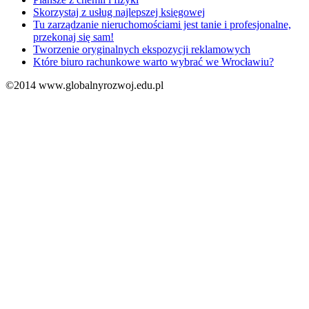
Skorzystaj z usług najlepszej księgowej
Tu zarządzanie nieruchomościami jest tanie i profesjonalne,
przekonaj się sam!
Tworzenie oryginalnych ekspozycji reklamowych
Które biuro rachunkowe warto wybrać we Wrocławiu?
©2014 www.globalnyrozwoj.edu.pl