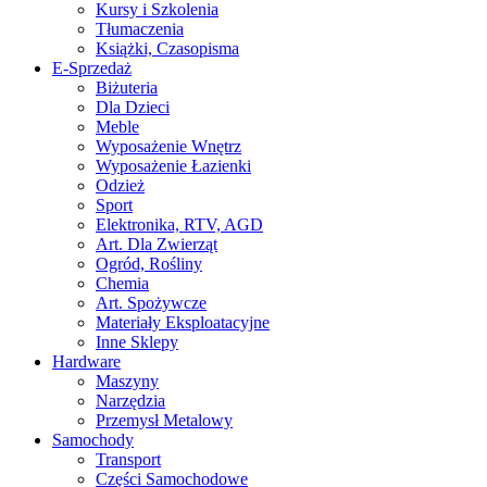
Kursy i Szkolenia
Tłumaczenia
Książki, Czasopisma
E-Sprzedaż
Biżuteria
Dla Dzieci
Meble
Wyposażenie Wnętrz
Wyposażenie Łazienki
Odzież
Sport
Elektronika, RTV, AGD
Art. Dla Zwierząt
Ogród, Rośliny
Chemia
Art. Spożywcze
Materiały Eksploatacyjne
Inne Sklepy
Hardware
Maszyny
Narzędzia
Przemysł Metalowy
Samochody
Transport
Części Samochodowe