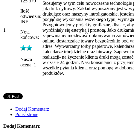
125 379
Stosujemy w tym celu nowoczesne technologie po
jak druk cyfrowy. Zakład wyposażony jest w wy
Ilość
drukujące oraz maszyny introligatorskie, jesteś
odwiedzin:
podjąć się wykonania wszelkiego typu, wymaga
INF
Przygotowujemy projekty graficzne, dbając, aby 
1
wyróżniały się estetyką i prostotą. Jako drukarn
Nota
zapewniamy możliwość dokonywania zamówień
końcowa:
online, dostarczając towary bezpośrednio pod w
adres. Wytwarzamy torby papierowe, kalendarze
kalendarze tróejdzielne oraz biuwary. Zapewnia
realizacji- na życzenie klienta druki mogą zost
Nasza
w czasie 24 godzin. Nasi konsultanci z przyje
ocena: 1
wszelkie pytania klienta oraz pomogą w dobor
produktów.
Dodaj Komentarz
Poleć stronę
Dodaj Komentarz