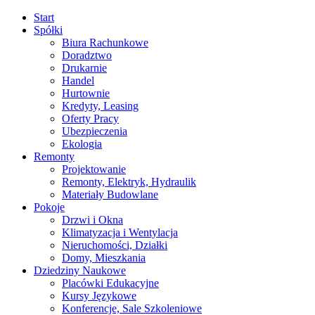
Start
Spółki
Biura Rachunkowe
Doradztwo
Drukarnie
Handel
Hurtownie
Kredyty, Leasing
Oferty Pracy
Ubezpieczenia
Ekologia
Remonty
Projektowanie
Remonty, Elektryk, Hydraulik
Materiały Budowlane
Pokoje
Drzwi i Okna
Klimatyzacja i Wentylacja
Nieruchomości, Działki
Domy, Mieszkania
Dziedziny Naukowe
Placówki Edukacyjne
Kursy Językowe
Konferencje, Sale Szkoleniowe