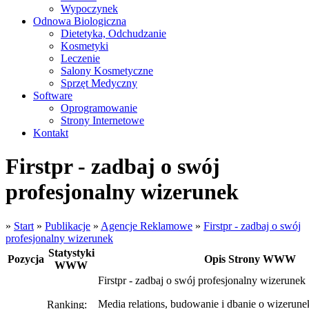
Wypoczynek
Odnowa Biologiczna
Dietetyka, Odchudzanie
Kosmetyki
Leczenie
Salony Kosmetyczne
Sprzęt Medyczny
Software
Oprogramowanie
Strony Internetowe
Kontakt
Firstpr - zadbaj o swój
profesjonalny wizerunek
»
Start
»
Publikacje
»
Agencje Reklamowe
»
Firstpr - zadbaj o swój
profesjonalny wizerunek
Statystyki
Pozycja
Opis Strony WWW
WWW
Firstpr - zadbaj o swój profesjonalny wizerunek
Media relations, budowanie i dbanie o wizerune
Ranking: