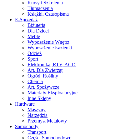
Kursy i Szkolenia
Tłumaczenia
Książki, Czasopisma
E-Sprzedaż
Biżuteria
Dla Dzieci
Meble
Wyposażenie Wnętrz
Wyposażenie Łazienki
Odzież
Sport
Elektronika, RTV, AGD
Art. Dla Zwierząt
Ogród, Rośliny
Chemia
Art. Spożywcze
Materiały Eksploatacyjne
Inne Sklepy
Hardware
Maszyny
Narzędzia
Przemysł Metalowy
Samochody
Transport
Części Samochodowe