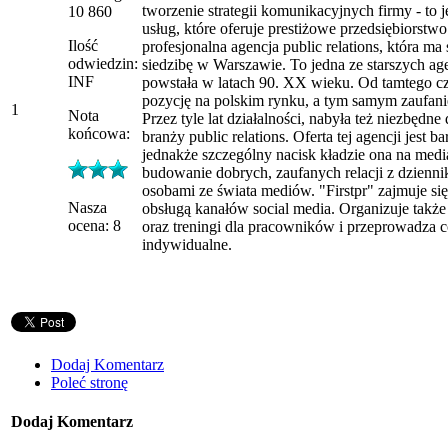
tworzenie strategii komunikacyjnych firmy - to j
10 860
usług, które oferuje prestiżowe przedsiębiorstwo 
Ilość
profesjonalna agencja public relations, która m
odwiedzin:
siedzibę w Warszawie. To jedna ze starszych age
INF
powstała w latach 90. XX wieku. Od tamtego cz
pozycję na polskim rynku, a tym samym zaufanie
1
Nota
Przez tyle lat działalności, nabyła też niezbędn
końcowa:
branży public relations. Oferta tej agencji jest b
jednakże szczególny nacisk kładzie ona na media 
budowanie dobrych, zaufanych relacji z dzienni
osobami ze świata mediów. "Firstpr" zajmuje si
Nasza
obsługą kanałów social media. Organizuje także
ocena: 8
oraz treningi dla pracowników i przeprowadza c
indywidualne.
Dodaj Komentarz
Poleć stronę
Dodaj Komentarz