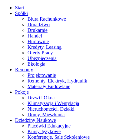
Start
Spółki
Biura Rachunkowe
Doradztwo
Drukarnie
Handel
Hurtownie
Kredyty, Leasing
Oferty Pracy
Ubezpieczenia
Ekologia
Remonty
Projektowanie
Remonty, Elektryk, Hydraulik
Materiały Budowlane
Pokoje
Drzwi i Okna
Klimatyzacja i Wentylacja
Nieruchomości, Działki
Domy, Mieszkania
Dziedziny Naukowe
Placówki Edukacyjne
Kursy Językowe
Konferencje, Sale Szkoleniowe