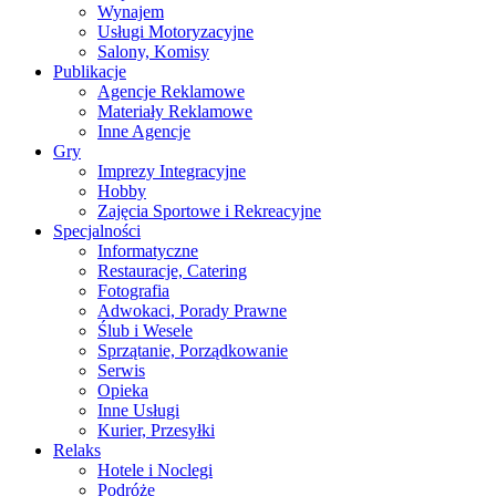
Wynajem
Usługi Motoryzacyjne
Salony, Komisy
Publikacje
Agencje Reklamowe
Materiały Reklamowe
Inne Agencje
Gry
Imprezy Integracyjne
Hobby
Zajęcia Sportowe i Rekreacyjne
Specjalności
Informatyczne
Restauracje, Catering
Fotografia
Adwokaci, Porady Prawne
Ślub i Wesele
Sprzątanie, Porządkowanie
Serwis
Opieka
Inne Usługi
Kurier, Przesyłki
Relaks
Hotele i Noclegi
Podróże