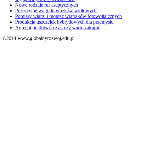
Nowe rodzaje rur aseptycznych
Precyzyjne wagi do wózków widłowych.
Pomiary wiatru i montaż wiatraków fotowoltaicznych
Produkcja uszczelek hybrydowych dla przemysłu
Agregat prądotwórczy - czy warto zakupić
©2014 www.globalnyrozwoj.edu.pl