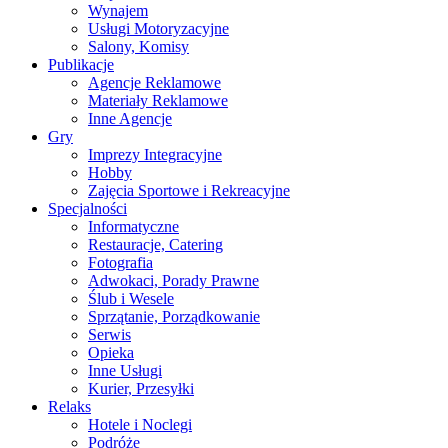
Wynajem
Usługi Motoryzacyjne
Salony, Komisy
Publikacje
Agencje Reklamowe
Materiały Reklamowe
Inne Agencje
Gry
Imprezy Integracyjne
Hobby
Zajęcia Sportowe i Rekreacyjne
Specjalności
Informatyczne
Restauracje, Catering
Fotografia
Adwokaci, Porady Prawne
Ślub i Wesele
Sprzątanie, Porządkowanie
Serwis
Opieka
Inne Usługi
Kurier, Przesyłki
Relaks
Hotele i Noclegi
Podróże