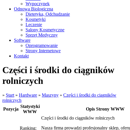
Wypoczynek
Odnowa Biologiczna
Dietetyka, Odchudzanie
Kosmetyki
Leczenie
Salony Kosmetyczne
Sprzęt Medyczny
Software
Oprogramowanie
Strony Internetowe
Kontakt
Części i środki do ciągników
rolniczych
»
Start
»
Hardware
»
Maszyny
»
Części i środki do ciągników
rolniczych
Statystyki
Pozycja
Opis Strony WWW
WWW
Części i środki do ciągników rolniczych
Nasza firma prowadzi profesjonalny sklep, ofer
Ranking: