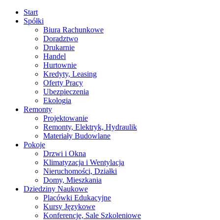
Start
Spółki
Biura Rachunkowe
Doradztwo
Drukarnie
Handel
Hurtownie
Kredyty, Leasing
Oferty Pracy
Ubezpieczenia
Ekologia
Remonty
Projektowanie
Remonty, Elektryk, Hydraulik
Materiały Budowlane
Pokoje
Drzwi i Okna
Klimatyzacja i Wentylacja
Nieruchomości, Działki
Domy, Mieszkania
Dziedziny Naukowe
Placówki Edukacyjne
Kursy Językowe
Konferencje, Sale Szkoleniowe