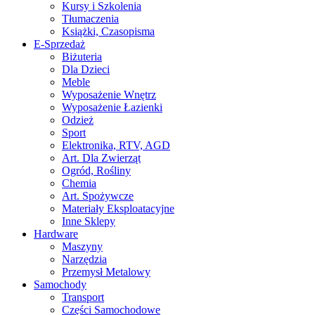
Kursy i Szkolenia
Tłumaczenia
Książki, Czasopisma
E-Sprzedaż
Biżuteria
Dla Dzieci
Meble
Wyposażenie Wnętrz
Wyposażenie Łazienki
Odzież
Sport
Elektronika, RTV, AGD
Art. Dla Zwierząt
Ogród, Rośliny
Chemia
Art. Spożywcze
Materiały Eksploatacyjne
Inne Sklepy
Hardware
Maszyny
Narzędzia
Przemysł Metalowy
Samochody
Transport
Części Samochodowe