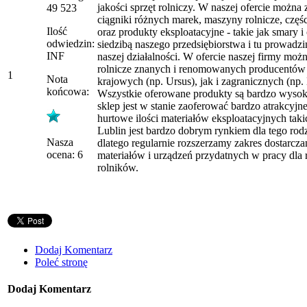
jakości sprzęt rolniczy. W naszej ofercie można
49 523
ciągniki różnych marek, maszyny rolnicze, częśc
Ilość
oraz produkty eksploatacyjne - takie jak smary i o
odwiedzin:
siedzibą naszego przedsiębiorstwa i tu prowadz
INF
naszej działalności. W ofercie naszej firmy mo
rolnicze znanych i renomowanych producentów
1
Nota
krajowych (np. Ursus), jak i zagranicznych (np
końcowa:
Wszystkie oferowane produkty są bardzo wysokie
sklep jest w stanie zaoferować bardzo atrakcyjn
hurtowe ilości materiałów eksploatacyjnych takic
Lublin jest bardzo dobrym rynkiem dla tego rod
Nasza
dlatego regularnie rozszerzamy zakres dostarcz
ocena: 6
materiałów i urządzeń przydatnych w pracy dla
rolników.
Dodaj Komentarz
Poleć stronę
Dodaj Komentarz