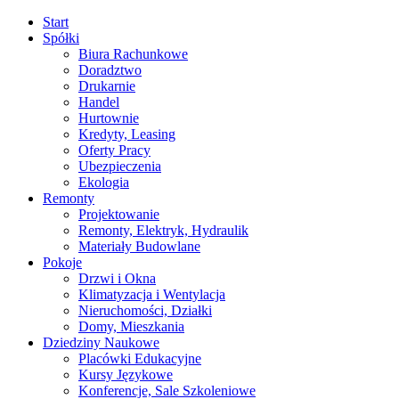
Start
Spółki
Biura Rachunkowe
Doradztwo
Drukarnie
Handel
Hurtownie
Kredyty, Leasing
Oferty Pracy
Ubezpieczenia
Ekologia
Remonty
Projektowanie
Remonty, Elektryk, Hydraulik
Materiały Budowlane
Pokoje
Drzwi i Okna
Klimatyzacja i Wentylacja
Nieruchomości, Działki
Domy, Mieszkania
Dziedziny Naukowe
Placówki Edukacyjne
Kursy Językowe
Konferencje, Sale Szkoleniowe