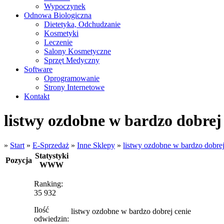
Wypoczynek
Odnowa Biologiczna
Dietetyka, Odchudzanie
Kosmetyki
Leczenie
Salony Kosmetyczne
Sprzęt Medyczny
Software
Oprogramowanie
Strony Internetowe
Kontakt
listwy ozdobne w bardzo dobrej
»
Start
»
E-Sprzedaż
»
Inne Sklepy
»
listwy ozdobne w bardzo dobrej
Statystyki
Pozycja
WWW
Ranking:
35 932
Ilość
listwy ozdobne w bardzo dobrej cenie
odwiedzin: