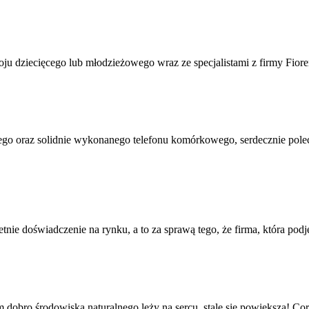
u dziecięcego lub młodzieżowego wraz ze specjalistami z firmy Fiorenti
ego oraz solidnie wykonanego telefonu komórkowego, serdecznie pole
etnie doświadczenie na rynku, a to za sprawą tego, że firma, która podj
 dobro środowiska naturalnego leży na sercu, stale się powiększa! Cor