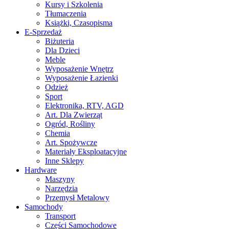
Kursy i Szkolenia
Tłumaczenia
Książki, Czasopisma
E-Sprzedaż
Biżuteria
Dla Dzieci
Meble
Wyposażenie Wnętrz
Wyposażenie Łazienki
Odzież
Sport
Elektronika, RTV, AGD
Art. Dla Zwierząt
Ogród, Rośliny
Chemia
Art. Spożywcze
Materiały Eksploatacyjne
Inne Sklepy
Hardware
Maszyny
Narzędzia
Przemysł Metalowy
Samochody
Transport
Części Samochodowe