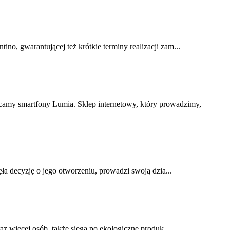
no, gwarantującej też krótkie terminy realizacji zam...
camy smartfony Lumia. Sklep internetowy, który prowadzimy,
ęła decyzję o jego otworzeniu, prowadzi swoją dzia...
az więcej osób, także sięga po ekologiczne produk...