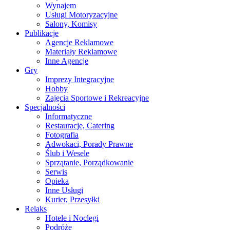
Wynajem
Usługi Motoryzacyjne
Salony, Komisy
Publikacje
Agencje Reklamowe
Materiały Reklamowe
Inne Agencje
Gry
Imprezy Integracyjne
Hobby
Zajęcia Sportowe i Rekreacyjne
Specjalności
Informatyczne
Restauracje, Catering
Fotografia
Adwokaci, Porady Prawne
Ślub i Wesele
Sprzątanie, Porządkowanie
Serwis
Opieka
Inne Usługi
Kurier, Przesyłki
Relaks
Hotele i Noclegi
Podróże