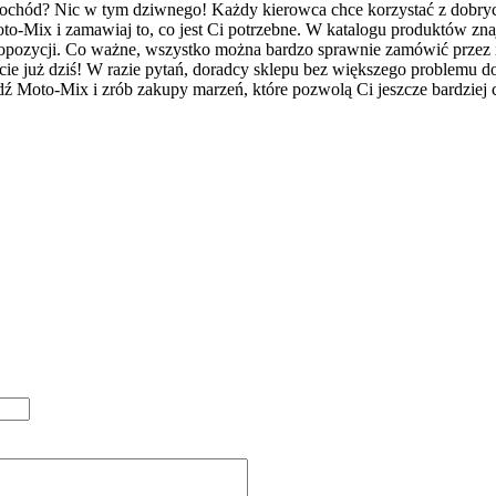
chód? Nic w tym dziwnego! Każdy kierowca chce korzystać z dobryc
to-Mix i zamawiaj to, co jest Ci potrzebne. W katalogu produktów zna
opozycji. Co ważne, wszystko można bardzo sprawnie zamówić przez i
cie już dziś! W razie pytań, doradcy sklepu bez większego problemu 
ź Moto-Mix i zrób zakupy marzeń, które pozwolą Ci jeszcze bardziej