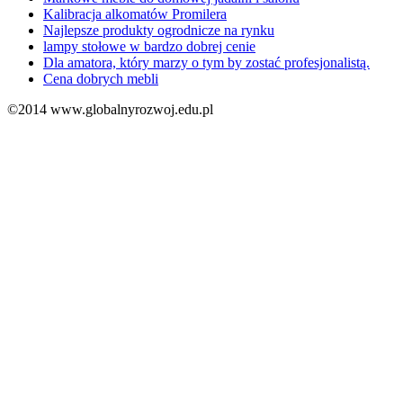
Kalibracja alkomatów Promilera
Najlepsze produkty ogrodnicze na rynku
lampy stołowe w bardzo dobrej cenie
Dla amatora, który marzy o tym by zostać profesjonalistą.
Cena dobrych mebli
©2014 www.globalnyrozwoj.edu.pl