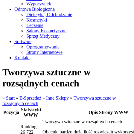
Wypoczynek
Odnowa Biologiczna
Dietetyka, Odchudzanie
Kosmetyki
Leczenie
Salony Kosmetyczne
Sprzęt Medyczny
Software
Oprogramowanie
Strony Internetowe
Kontakt
Tworzywa sztuczne w
rozsądnych cenach
»
Start
»
E-Sprzedaż
»
Inne Sklepy
»
Tworzywa sztuczne w
rozsądnych cenach
Statystyki
Pozycja
Opis Strony WWW
WWW
Tworzywa sztuczne w rozsądnych cenach
Ranking:
Obecnie bardzo duża ilość rozwiązań wykorzys
26 722