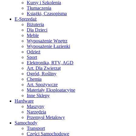
Kursy i Szkolenia
Tłumaczenia
Książki, Czasopisma
E-Sprzedaż
Biżuteria
Dla Dzieci
Meble
Wyposażenie Wnętrz
Wyposażenie Łazienki
Odzież
Sport
Elektronika, RTV, AGD
Art. Dla Zwierząt
Ogród, Rośliny
Chemia
Art. Spożywcze
Materiały Eksploatacyjne
Inne Sklepy
Hardware
Maszyny
Narzędzia
Przemysł Metalowy
Samochody
Transport
Części Samochodowe