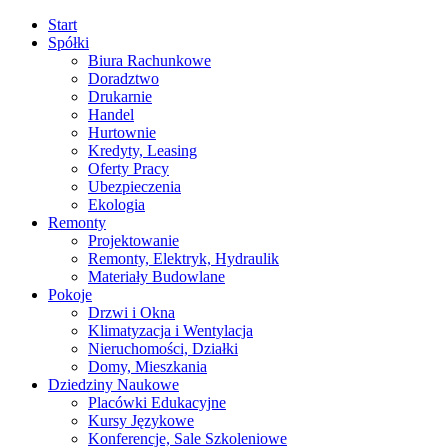
Start
Spółki
Biura Rachunkowe
Doradztwo
Drukarnie
Handel
Hurtownie
Kredyty, Leasing
Oferty Pracy
Ubezpieczenia
Ekologia
Remonty
Projektowanie
Remonty, Elektryk, Hydraulik
Materiały Budowlane
Pokoje
Drzwi i Okna
Klimatyzacja i Wentylacja
Nieruchomości, Działki
Domy, Mieszkania
Dziedziny Naukowe
Placówki Edukacyjne
Kursy Językowe
Konferencje, Sale Szkoleniowe