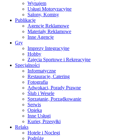
Wynajem
Usługi Motoryzacyjne
Salony, Komisy
Publikacje
Agencje Reklamowe
Materiały Reklamowe
Inne Agencje
Gry
Imprezy Integracyjne
Hobby
Zajęcia Sportowe i Rekreacyjne
Specjalności
Informatyczne
Restauracje, Catering
Fotografia
Adwokaci, Porady Prawne
Ślub i Wesele
Sprzątanie, Porządkowanie
Serwis
Opieka
Inne Usługi
Kurier, Przesyłki
Relaks
Hotele i Noclegi
Podróże