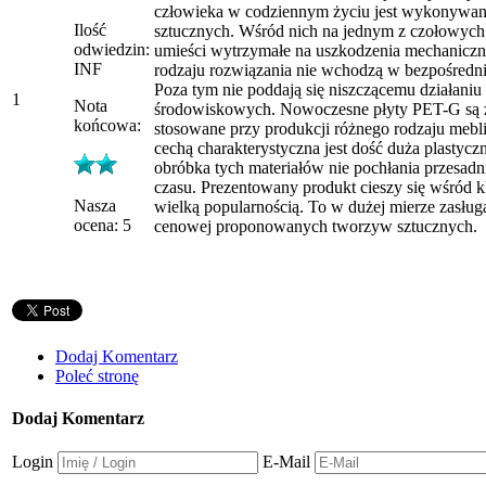
człowieka w codziennym życiu jest wykonywa
Ilość
sztucznych. Wśród nich na jednym z czołowych
odwiedzin:
umieści wytrzymałe na uszkodzenia mechaniczn
INF
rodzaju rozwiązania nie wchodzą w bezpośredni
Poza tym nie poddają się niszczącemu działani
1
Nota
środowiskowych. Nowoczesne płyty PET-G są
końcowa:
stosowane przy produkcji różnego rodzaju mebl
cechą charakterystyczna jest dość duża plastycz
obróbka tych materiałów nie pochłania przesadni
czasu. Prezentowany produkt cieszy się wśród 
Nasza
wielką popularnością. To w dużej mierze zasłu
ocena: 5
cenowej proponowanych tworzyw sztucznych.
Dodaj Komentarz
Poleć stronę
Dodaj Komentarz
Login
E-Mail