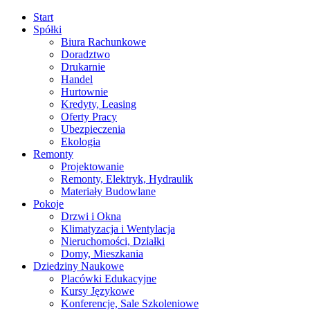
Start
Spółki
Biura Rachunkowe
Doradztwo
Drukarnie
Handel
Hurtownie
Kredyty, Leasing
Oferty Pracy
Ubezpieczenia
Ekologia
Remonty
Projektowanie
Remonty, Elektryk, Hydraulik
Materiały Budowlane
Pokoje
Drzwi i Okna
Klimatyzacja i Wentylacja
Nieruchomości, Działki
Domy, Mieszkania
Dziedziny Naukowe
Placówki Edukacyjne
Kursy Językowe
Konferencje, Sale Szkoleniowe