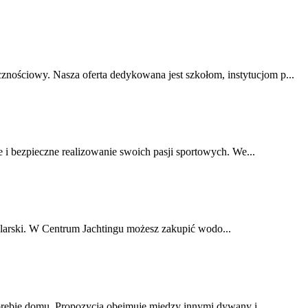
nościowy. Nasza oferta dedykowana jest szkołom, instytucjom p...
e i bezpieczne realizowanie swoich pasji sportowych. We...
żeglarski. W Centrum Jachtingu możesz zakupić wodo...
brębie domu. Propozycja obejmuje między innymi dywany i