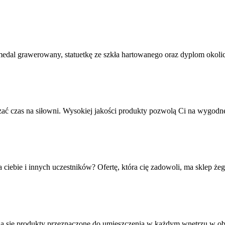
dal grawerowany, statuetkę ze szkła hartowanego oraz dyplom okolicz
ędzać czas na siłowni. Wysokiej jakości produkty pozwolą Ci na wygodn
dla ciebie i innych uczestników? Ofertę, która cię zadowoli, ma sklep 
ą się produkty przeznaczone do umieszczenia w każdym wnętrzu w o