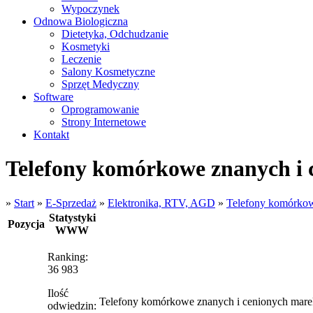
Wypoczynek
Odnowa Biologiczna
Dietetyka, Odchudzanie
Kosmetyki
Leczenie
Salony Kosmetyczne
Sprzęt Medyczny
Software
Oprogramowanie
Strony Internetowe
Kontakt
Telefony komórkowe znanych i 
»
Start
»
E-Sprzedaż
»
Elektronika, RTV, AGD
»
Telefony komórkow
Statystyki
Pozycja
WWW
Ranking:
36 983
Ilość
Telefony komórkowe znanych i cenionych mare
odwiedzin: