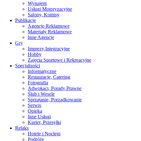
Wynajem
Usługi Motoryzacyjne
Salony, Komisy
Publikacje
Agencje Reklamowe
Materiały Reklamowe
Inne Agencje
Gry
Imprezy Integracyjne
Hobby
Zajęcia Sportowe i Rekreacyjne
Specjalności
Informatyczne
Restauracje, Catering
Fotografia
Adwokaci, Porady Prawne
Ślub i Wesele
Sprzątanie, Porządkowanie
Serwis
Opieka
Inne Usługi
Kurier, Przesyłki
Relaks
Hotele i Noclegi
Podróże