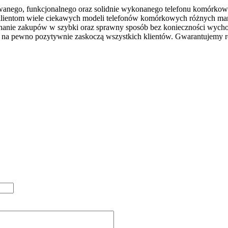
owanego, funkcjonalnego oraz solidnie wykonanego telefonu komórkow
 klientom wiele ciekawych modeli telefonów komórkowych różnych ma
nanie zakupów w szybki oraz sprawny sposób bez konieczności wych
re na pewno pozytywnie zaskoczą wszystkich klientów. Gwarantujemy