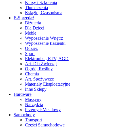
Kursy i Szkolenia
Tłumaczenia
Książki, Czasopisma
E-Sprzedaż
Biżuteria
Dla Dzieci
Meble
Wyposażenie Wnętrz
Wyposażenie Łazienki
Odzież
Sport
Elektronika, RTV, AGD
Art. Dla Zwierząt
Ogród, Rośliny
Chemia
Art. Spożywcze
Materiały Eksploatacyjne
Inne Sklepy
Hardware
Maszyny
Narzędzia
Przemysł Metalowy
Samochody
Transport
Części Samochodowe