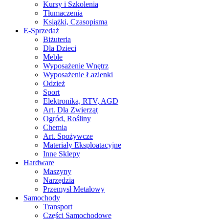
Kursy i Szkolenia
Tłumaczenia
Książki, Czasopisma
E-Sprzedaż
Biżuteria
Dla Dzieci
Meble
Wyposażenie Wnętrz
Wyposażenie Łazienki
Odzież
Sport
Elektronika, RTV, AGD
Art. Dla Zwierząt
Ogród, Rośliny
Chemia
Art. Spożywcze
Materiały Eksploatacyjne
Inne Sklepy
Hardware
Maszyny
Narzędzia
Przemysł Metalowy
Samochody
Transport
Części Samochodowe