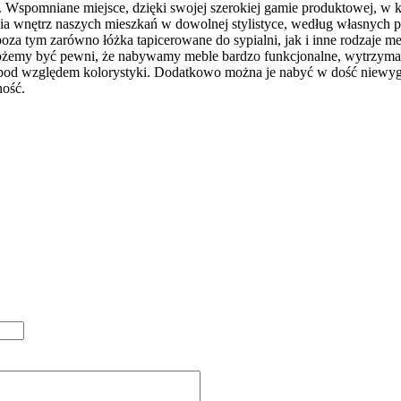
ny. Wspomniane miejsce, dzięki swojej szerokiej gamie produktowej, w 
wnętrz naszych mieszkań w dowolnej stylistyce, według własnych potr
tym zarówno łóżka tapicerowane do sypialni, jak i inne rodzaje mebl
możemy być pewni, że nabywamy meble bardzo funkcjonalne, wytrzymał
ż pod względem kolorystyki. Dodatkowo można je nabyć w dość niew
ność.