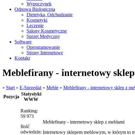
Wypoczynek
Odnowa Biologiczna
Dietetyka, Odchudzanie
Kosmetyki
Leczenie
Salony Kosmetyczne
Sprzęt Medyczny
Software
Oprogramowanie
Strony Internetowe
Kontakt
Meblefirany - internetowy skle
»
Start
»
E-Sprzedaż
»
Meble
»
Meblefirany - internetowy sklep z me
Statystyki
Pozycja
WWW
Ranking:
59 973
Meblefirany - internetowy sklep z meblami
Ilość
odwiedzin:
Internetowy sklepem meblowym, w którym to mam