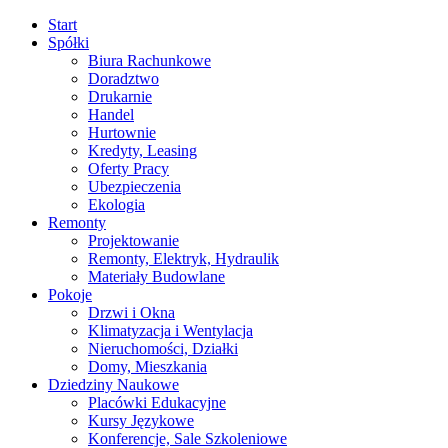
Start
Spółki
Biura Rachunkowe
Doradztwo
Drukarnie
Handel
Hurtownie
Kredyty, Leasing
Oferty Pracy
Ubezpieczenia
Ekologia
Remonty
Projektowanie
Remonty, Elektryk, Hydraulik
Materiały Budowlane
Pokoje
Drzwi i Okna
Klimatyzacja i Wentylacja
Nieruchomości, Działki
Domy, Mieszkania
Dziedziny Naukowe
Placówki Edukacyjne
Kursy Językowe
Konferencje, Sale Szkoleniowe