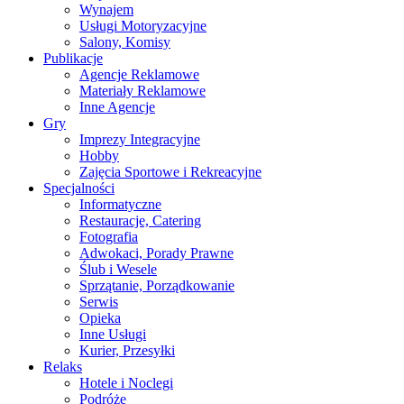
Wynajem
Usługi Motoryzacyjne
Salony, Komisy
Publikacje
Agencje Reklamowe
Materiały Reklamowe
Inne Agencje
Gry
Imprezy Integracyjne
Hobby
Zajęcia Sportowe i Rekreacyjne
Specjalności
Informatyczne
Restauracje, Catering
Fotografia
Adwokaci, Porady Prawne
Ślub i Wesele
Sprzątanie, Porządkowanie
Serwis
Opieka
Inne Usługi
Kurier, Przesyłki
Relaks
Hotele i Noclegi
Podróże