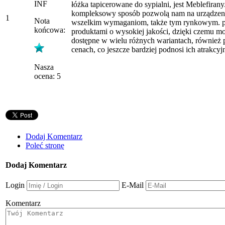
INF
łóżka tapicerowane do sypialni, jest Meblefira
kompleksowy sposób pozwolą nam na urządzenia 
1
Nota
wszelkim wymaganiom, także tym rynkowym. poza 
końcowa:
produktami o wysokiej jakości, dzięki czemu 
dostępne w wielu różnych wariantach, równie
cenach, co jeszcze bardziej podnosi ich atrakcyj
Nasza
ocena: 5
Dodaj Komentarz
Poleć stronę
Dodaj Komentarz
Login
E-Mail
Komentarz