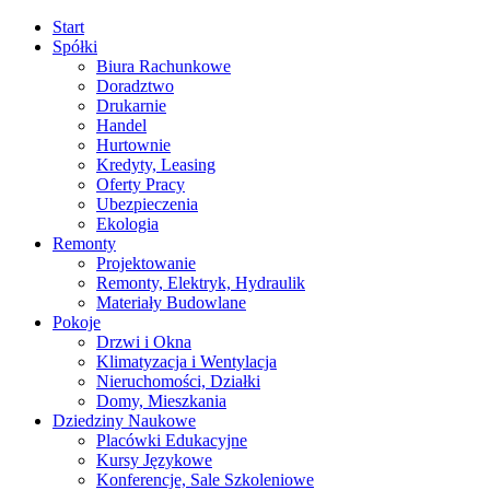
Start
Spółki
Biura Rachunkowe
Doradztwo
Drukarnie
Handel
Hurtownie
Kredyty, Leasing
Oferty Pracy
Ubezpieczenia
Ekologia
Remonty
Projektowanie
Remonty, Elektryk, Hydraulik
Materiały Budowlane
Pokoje
Drzwi i Okna
Klimatyzacja i Wentylacja
Nieruchomości, Działki
Domy, Mieszkania
Dziedziny Naukowe
Placówki Edukacyjne
Kursy Językowe
Konferencje, Sale Szkoleniowe