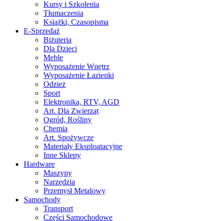
Kursy i Szkolenia
Tłumaczenia
Książki, Czasopisma
E-Sprzedaż
Biżuteria
Dla Dzieci
Meble
Wyposażenie Wnętrz
Wyposażenie Łazienki
Odzież
Sport
Elektronika, RTV, AGD
Art. Dla Zwierząt
Ogród, Rośliny
Chemia
Art. Spożywcze
Materiały Eksploatacyjne
Inne Sklepy
Hardware
Maszyny
Narzędzia
Przemysł Metalowy
Samochody
Transport
Części Samochodowe