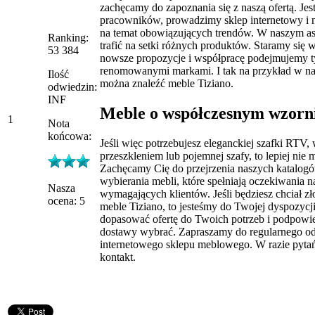
zachęcamy do zapoznania się z naszą ofertą. Je
pracowników, prowadzimy sklep internetowy i
na temat obowiązujących trendów. W naszym a
Ranking:
trafić na setki różnych produktów. Staramy się 
53 384
nowsze propozycje i współpracę podejmujemy t
renomowanymi markami. I tak na przykład w na
Ilość
można znaleźć meble Tiziano.
odwiedzin:
INF
Meble o współczesnym wzorn
1
Nota
końcowa:
Jeśli więc potrzebujesz eleganckiej szafki RTV
przeszkleniem lub pojemnej szafy, to lepiej nie m
Zachęcamy Cię do przejrzenia naszych katalog
wybierania mebli, które spełniają oczekiwania n
Nasza
wymagających klientów. Jeśli będziesz chciał z
ocena: 5
meble Tiziano, to jesteśmy do Twojej dyspozyc
dopasować ofertę do Twoich potrzeb i podpowi
dostawy wybrać. Zapraszamy do regularnego o
internetowego sklepu meblowego. W razie pyta
kontakt.