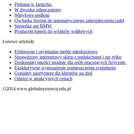
Pieknna w fartuchu.
W dworku odpoczniemy
Winylowe podłogi
Owijarka Saving do automatycznego zabezpieczenia palet
Sprzedaż aut BMW
Producent baterii do wózków widłowych
Losowe artykuły
Efektowne i oryginalne meble młodzieżowe
Sprawdzony internetowy sklep z podsłuchami i nie tylko
Doskonałej jakości spodnie dla osób pracujących fizycznie.
Ekskluzywne wyposażenie pomieszczenia sypialnego
Genialny asortyment dla klientów na dziś
Odzież w atrakcyjnych cenach
©2014 www.globalnyrozwoj.edu.pl