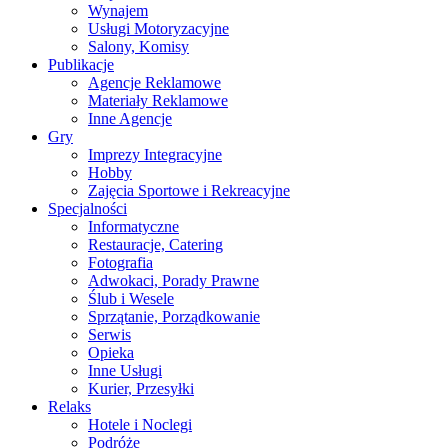
Wynajem
Usługi Motoryzacyjne
Salony, Komisy
Publikacje
Agencje Reklamowe
Materiały Reklamowe
Inne Agencje
Gry
Imprezy Integracyjne
Hobby
Zajęcia Sportowe i Rekreacyjne
Specjalności
Informatyczne
Restauracje, Catering
Fotografia
Adwokaci, Porady Prawne
Ślub i Wesele
Sprzątanie, Porządkowanie
Serwis
Opieka
Inne Usługi
Kurier, Przesyłki
Relaks
Hotele i Noclegi
Podróże