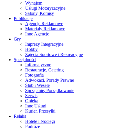
Wynajem
Usługi Motoryzacyjne
Salony, Komisy
Publikacje
Agencje Reklamowe
Materiały Reklamowe
Inne Agencje
Gry
Imprezy Integracyjne
Hobby
Zajęcia Sportowe i Rekreacyjne
Specjalności
Informatyczne
Restauracje, Catering
Fotografia
Adwokaci, Porady Prawne
Ślub i Wesele
Sprzątanie, Porządkowanie
Serwis
Opieka
Inne Usługi
Kurier, Przesyłki
Relaks
Hotele i Noclegi
Podróże