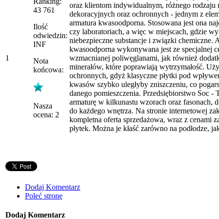
Ranking:
oraz klientom indywidualnym, różnego rodzaju 
43 761
dekoracyjnych oraz ochronnych - jednym z elem
armatura kwasoodporna. Stosowana jest ona najc
Ilość
czy laboratoriach, a więc w miejscach, gdzie w
odwiedzin:
niebezpieczne substancje i związki chemiczne. 
INF
kwasoodporna wykonywana jest ze specjalnej c
1
wzmacnianej poliwęglanami, jak również dodat
Nota
minerałów, które poprawiają wytrzymałość. Uży
końcowa:
ochronnych, gdyż klasyczne płytki pod wpływem
kwasów szybko uległyby zniszczeniu, co pogars
danego pomieszczenia. Przedsiębiorstwo Soc - 
armaturę w kilkunastu wzorach oraz fasonach, 
Nasza
do każdego wnętrza. Na stronie internetowej za
ocena: 2
kompletna oferta sprzedażowa, wraz z cenami z
płytek. Można je kłaść zarówno na podłodze, jak
Dodaj Komentarz
Poleć stronę
Dodaj Komentarz