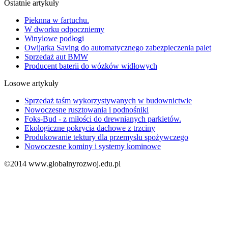
Ostatnie artykuły
Pieknna w fartuchu.
W dworku odpoczniemy
Winylowe podłogi
Owijarka Saving do automatycznego zabezpieczenia palet
Sprzedaż aut BMW
Producent baterii do wózków widłowych
Losowe artykuły
Sprzedaż taśm wykorzystywanych w budownictwie
Nowoczesne rusztowania i podnośniki
Foks-Bud - z miłości do drewnianych parkietów.
Ekologiczne pokrycia dachowe z trzciny
Produkowanie tektury dla przemysłu spożywczego
Nowoczesne kominy i systemy kominowe
©2014 www.globalnyrozwoj.edu.pl