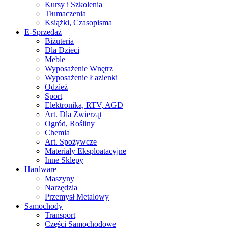
Kursy i Szkolenia
Tłumaczenia
Książki, Czasopisma
E-Sprzedaż
Biżuteria
Dla Dzieci
Meble
Wyposażenie Wnętrz
Wyposażenie Łazienki
Odzież
Sport
Elektronika, RTV, AGD
Art. Dla Zwierząt
Ogród, Rośliny
Chemia
Art. Spożywcze
Materiały Eksploatacyjne
Inne Sklepy
Hardware
Maszyny
Narzędzia
Przemysł Metalowy
Samochody
Transport
Części Samochodowe