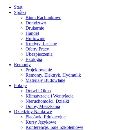
Start
Spółki
Biura Rachunkowe
Doradztwo
Drukarnie
Handel
Hurtownie
Kredyty, Leasing
Oferty Pracy
Ubezpieczenia
Ekologia
Remonty
Projektowanie
Remonty, Elektryk, Hydraulik
Materiały Budowlane
Pokoje
Drzwi i Okna
Klimatyzacja i Wentylacja
Nieruchomości, Działki
Domy, Mieszkania
Dziedziny Naukowe
Placówki Edukacyjne
Kursy Językowe
Konferencje, Sale Szkoleniowe