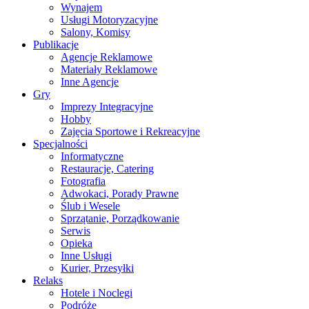
Wynajem
Usługi Motoryzacyjne
Salony, Komisy
Publikacje
Agencje Reklamowe
Materiały Reklamowe
Inne Agencje
Gry
Imprezy Integracyjne
Hobby
Zajęcia Sportowe i Rekreacyjne
Specjalności
Informatyczne
Restauracje, Catering
Fotografia
Adwokaci, Porady Prawne
Ślub i Wesele
Sprzątanie, Porządkowanie
Serwis
Opieka
Inne Usługi
Kurier, Przesyłki
Relaks
Hotele i Noclegi
Podróże