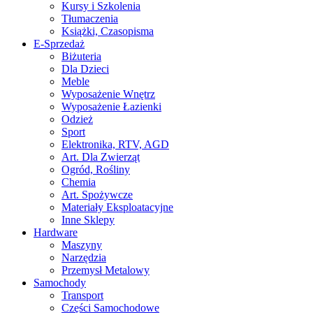
Kursy i Szkolenia
Tłumaczenia
Książki, Czasopisma
E-Sprzedaż
Biżuteria
Dla Dzieci
Meble
Wyposażenie Wnętrz
Wyposażenie Łazienki
Odzież
Sport
Elektronika, RTV, AGD
Art. Dla Zwierząt
Ogród, Rośliny
Chemia
Art. Spożywcze
Materiały Eksploatacyjne
Inne Sklepy
Hardware
Maszyny
Narzędzia
Przemysł Metalowy
Samochody
Transport
Części Samochodowe