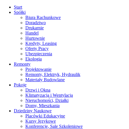
Start
Spółki
Biura Rachunkowe
Doradztwo
Drukarnie
Handel
Hurtownie
Kredyty, Leasing
Oferty Pracy
Ubezpieczenia
Ekologia
Remonty
Projektowanie
Remonty, Elektryk, Hydraulik
Materiały Budowlane
Pokoje
Drzwi i Okna
Klimatyzacja i Wentylacja
Nieruchomości, Działki
Domy, Mieszkania
Dziedziny Naukowe
Placówki Edukacyjne
Kursy Językowe
Konferencje, Sale Szkoleniowe