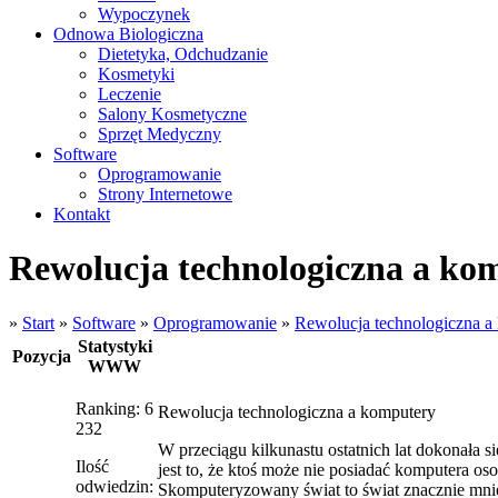
Wypoczynek
Odnowa Biologiczna
Dietetyka, Odchudzanie
Kosmetyki
Leczenie
Salony Kosmetyczne
Sprzęt Medyczny
Software
Oprogramowanie
Strony Internetowe
Kontakt
Rewolucja technologiczna a ko
»
Start
»
Software
»
Oprogramowanie
»
Rewolucja technologiczna a
Statystyki
Pozycja
WWW
Ranking: 6
Rewolucja technologiczna a komputery
232
W przeciągu kilkunastu ostatnich lat dokonała
Ilość
jest to, że ktoś może nie posiadać komputera os
odwiedzin:
Skomputeryzowany świat to świat znacznie mni