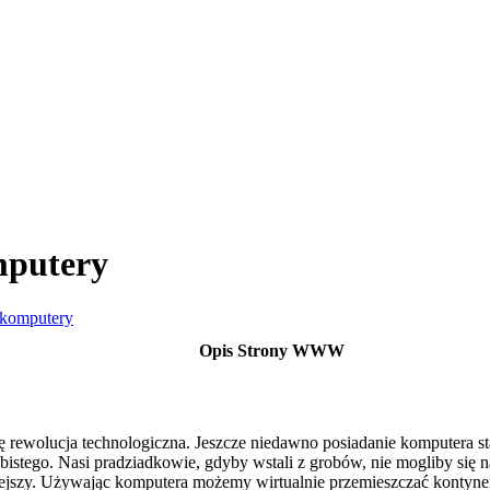
mputery
 komputery
Opis Strony WWW
 się rewolucja technologiczna. Jeszcze niedawno posiadanie komputer
obistego. Nasi pradziadkowie, gdyby wstali z grobów, nie mogliby się 
ejszy. Używając komputera możemy wirtualnie przemieszczać kontynen