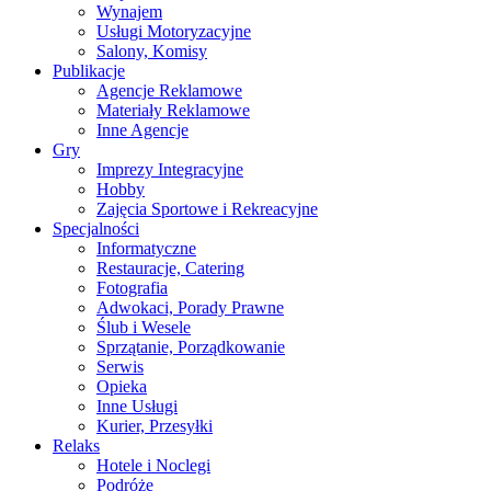
Wynajem
Usługi Motoryzacyjne
Salony, Komisy
Publikacje
Agencje Reklamowe
Materiały Reklamowe
Inne Agencje
Gry
Imprezy Integracyjne
Hobby
Zajęcia Sportowe i Rekreacyjne
Specjalności
Informatyczne
Restauracje, Catering
Fotografia
Adwokaci, Porady Prawne
Ślub i Wesele
Sprzątanie, Porządkowanie
Serwis
Opieka
Inne Usługi
Kurier, Przesyłki
Relaks
Hotele i Noclegi
Podróże