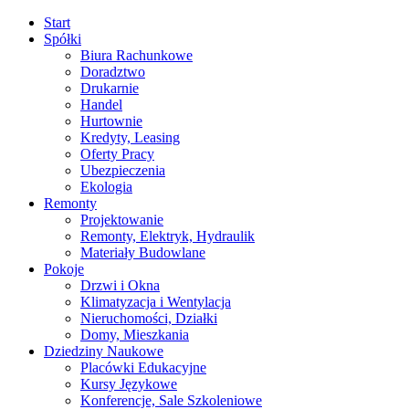
Start
Spółki
Biura Rachunkowe
Doradztwo
Drukarnie
Handel
Hurtownie
Kredyty, Leasing
Oferty Pracy
Ubezpieczenia
Ekologia
Remonty
Projektowanie
Remonty, Elektryk, Hydraulik
Materiały Budowlane
Pokoje
Drzwi i Okna
Klimatyzacja i Wentylacja
Nieruchomości, Działki
Domy, Mieszkania
Dziedziny Naukowe
Placówki Edukacyjne
Kursy Językowe
Konferencje, Sale Szkoleniowe