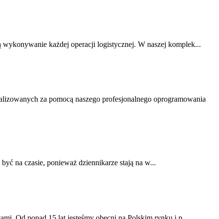
 wykonywanie każdej operacji logistycznej. W naszej komplek...
ealizowanych za pomocą naszego profesjonalnego oprogramowania
być na czasie, ponieważ dziennikarze stają na w...
ami. Od ponad 15 lat jesteśmy obecni na Polskim rynku i p...