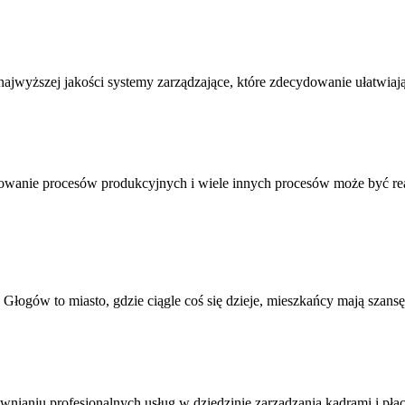
jwyższej jakości systemy zarządzające, które zdecydowanie ułatwiają
owanie procesów produkcyjnych i wiele innych procesów może być r
Głogów to miasto, gdzie ciągle coś się dzieje, mieszkańcy mają szansę 
wnianiu profesjonalnych usług w dziedzinie zarządzania kadrami i płac