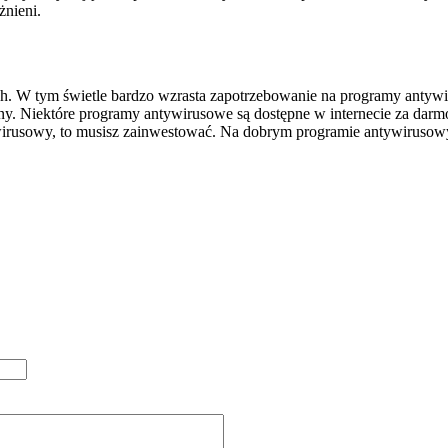
żnieni.
rach. W tym świetle bardzo wzrasta zapotrzebowanie na programy antywi
y. Niektóre programy antywirusowe są dostępne w internecie za darmo 
wirusowy, to musisz zainwestować. Na dobrym programie antywirusow