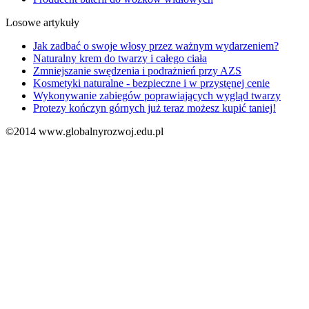
Losowe artykuły
Jak zadbać o swoje włosy przez ważnym wydarzeniem?
Naturalny krem do twarzy i całego ciała
Zmniejszanie swędzenia i podrażnień przy AZS
Kosmetyki naturalne - bezpieczne i w przystęnej cenie
Wykonywanie zabiegów poprawiających wygląd twarzy
Protezy kończyn górnych już teraz możesz kupić taniej!
©2014 www.globalnyrozwoj.edu.pl