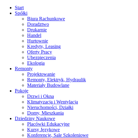
Start
Spółki
Biura Rachunkowe
Doradztwo
Drukarnie
Handel
Hurtownie
Kredyty, Leasing
Oferty Pracy
Ubezpieczenia
Ekologia
Remonty
Projektowanie
Remonty, Elektryk, Hydraulik
Materiały Budowlane
Pokoje
Drzwi i Okna
Klimatyzacja i Wentylacja
Nieruchomości, Działki
Domy, Mieszkania
Dziedziny Naukowe
Placówki Edukacyjne
Kursy Językowe
Konferencje, Sale Szkoleniowe