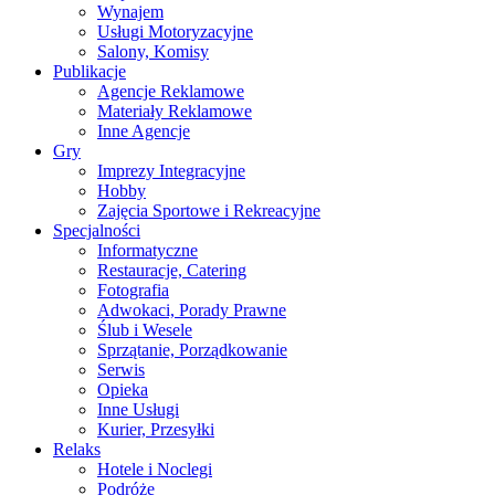
Wynajem
Usługi Motoryzacyjne
Salony, Komisy
Publikacje
Agencje Reklamowe
Materiały Reklamowe
Inne Agencje
Gry
Imprezy Integracyjne
Hobby
Zajęcia Sportowe i Rekreacyjne
Specjalności
Informatyczne
Restauracje, Catering
Fotografia
Adwokaci, Porady Prawne
Ślub i Wesele
Sprzątanie, Porządkowanie
Serwis
Opieka
Inne Usługi
Kurier, Przesyłki
Relaks
Hotele i Noclegi
Podróże