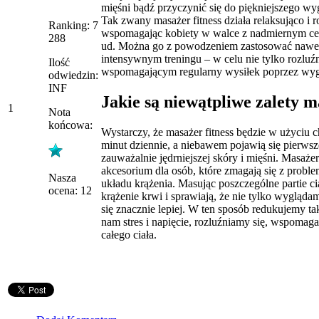
mięśni bądź przyczynić się do piękniejszego wyg
Tak zwany masażer fitness działa relaksująco i r
Ranking: 7
wspomagając kobiety w walce z nadmiernym cel
288
ud. Można go z powodzeniem zastosować nawet
intensywnym treningu – w celu nie tylko rozluźn
Ilość
wspomagającym regularny wysiłek poprzez wygł
odwiedzin:
INF
Jakie są niewątpliwe zalety 
1
Nota
końcowa:
Wystarczy, że masażer fitness będzie w użyciu 
minut dziennie, a niebawem pojawią się pierwsz
zauważalnie jędrniejszej skóry i mięśni. Masaże
akcesorium dla osób, które zmagają się z prob
Nasza
układu krążenia. Masując poszczególne partie ci
ocena: 12
krążenie krwi i sprawiają, że nie tylko wygląda
się znacznie lepiej. W ten sposób redukujemy t
nam stres i napięcie, rozluźniamy się, wspomag
całego ciała.