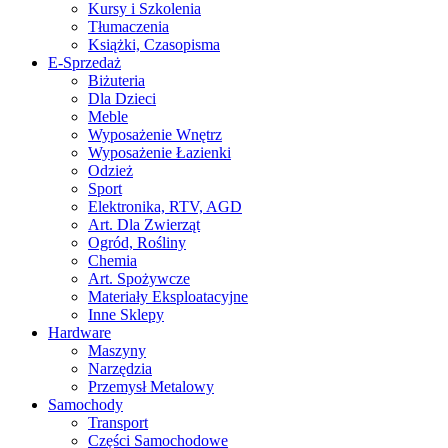
Kursy i Szkolenia
Tłumaczenia
Książki, Czasopisma
E-Sprzedaż
Biżuteria
Dla Dzieci
Meble
Wyposażenie Wnętrz
Wyposażenie Łazienki
Odzież
Sport
Elektronika, RTV, AGD
Art. Dla Zwierząt
Ogród, Rośliny
Chemia
Art. Spożywcze
Materiały Eksploatacyjne
Inne Sklepy
Hardware
Maszyny
Narzędzia
Przemysł Metalowy
Samochody
Transport
Części Samochodowe