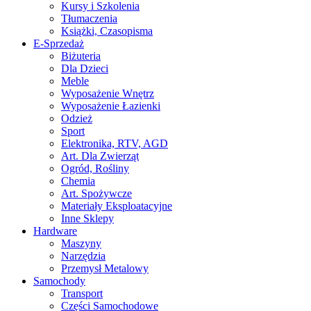
Kursy i Szkolenia
Tłumaczenia
Książki, Czasopisma
E-Sprzedaż
Biżuteria
Dla Dzieci
Meble
Wyposażenie Wnętrz
Wyposażenie Łazienki
Odzież
Sport
Elektronika, RTV, AGD
Art. Dla Zwierząt
Ogród, Rośliny
Chemia
Art. Spożywcze
Materiały Eksploatacyjne
Inne Sklepy
Hardware
Maszyny
Narzędzia
Przemysł Metalowy
Samochody
Transport
Części Samochodowe