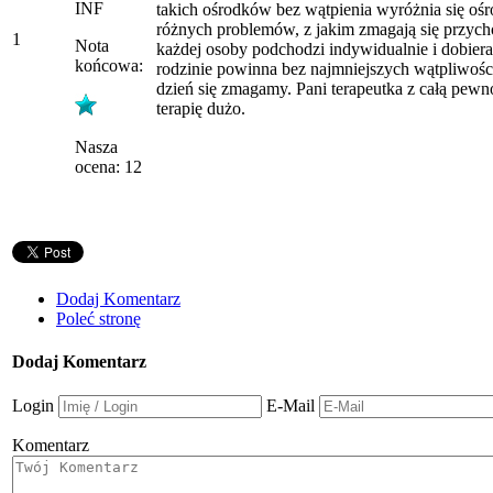
INF
takich ośrodków bez wątpienia wyróżnia się o
różnych problemów, z jakim zmagają się przycho
1
Nota
każdej osoby podchodzi indywidualnie i dobiera
końcowa:
rodzinie powinna bez najmniejszych wątpliwości 
dzień się zmagamy. Pani terapeutka z całą pewn
terapię dużo.
Nasza
ocena: 12
Dodaj Komentarz
Poleć stronę
Dodaj Komentarz
Login
E-Mail
Komentarz