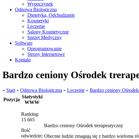
Wypoczynek
Odnowa Biologiczna
Dietetyka, Odchudzanie
Kosmetyki
Leczenie
Salony Kosmetyczne
Sprzęt Medyczny
Software
Oprogramowanie
Strony Internetowe
Kontakt
Bardzo ceniony Ośrodek trerap
»
Start
»
Odnowa Biologiczna
»
Leczenie
»
Bardzo ceniony Ośrodek 
Statystyki
Pozycja
WWW
Ranking:
15 665
Bardzo ceniony Ośrodek trerapeutyczny
Ilość
odwiedzin:
Obecnie ludzie zmagają się z bardzo wieloma ró