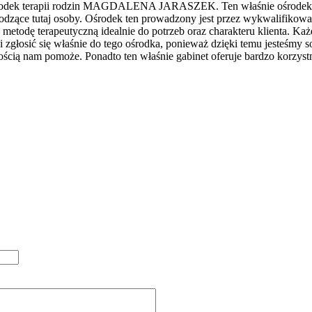
środek terapii rodzin MAGDALENA JARASZEK. Ten właśnie ośrodek ter
dzące tutaj osoby. Ośrodek ten prowadzony jest przez wykwalifikowaną 
 metodę terapeutyczną idealnie do potrzeb oraz charakteru klienta. Ka
zgłosić się właśnie do tego ośrodka, ponieważ dzięki temu jesteśmy s
ością nam pomoże. Ponadto ten właśnie gabinet oferuje bardzo korzystn