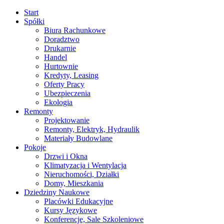
Start
Spółki
Biura Rachunkowe
Doradztwo
Drukarnie
Handel
Hurtownie
Kredyty, Leasing
Oferty Pracy
Ubezpieczenia
Ekologia
Remonty
Projektowanie
Remonty, Elektryk, Hydraulik
Materiały Budowlane
Pokoje
Drzwi i Okna
Klimatyzacja i Wentylacja
Nieruchomości, Działki
Domy, Mieszkania
Dziedziny Naukowe
Placówki Edukacyjne
Kursy Językowe
Konferencje, Sale Szkoleniowe