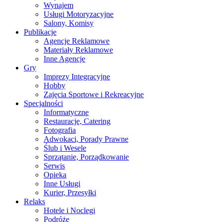
Wynajem
Usługi Motoryzacyjne
Salony, Komisy
Publikacje
Agencje Reklamowe
Materiały Reklamowe
Inne Agencje
Gry
Imprezy Integracyjne
Hobby
Zajęcia Sportowe i Rekreacyjne
Specjalności
Informatyczne
Restauracje, Catering
Fotografia
Adwokaci, Porady Prawne
Ślub i Wesele
Sprzątanie, Porządkowanie
Serwis
Opieka
Inne Usługi
Kurier, Przesyłki
Relaks
Hotele i Noclegi
Podróże