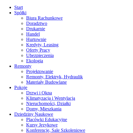
Start
Spółki
Biura Rachunkowe
Doradztwo
Drukarnie
Handel
Hurtownie
Kredyty, Leasing
Oferty Pracy
Ubezpieczenia
Ekologia
Remonty
Projektowanie
Remonty, Elektryk, Hydraulik
Materiały Budowlane
Pokoje
Drzwi i Okna
Klimatyzacja i Wentylacja
Nieruchomości, Działki
Domy, Mieszkania
Dziedziny Naukowe
Placówki Edukacyjne
Kursy Językowe
Konferencje, Sale Szkoleniowe