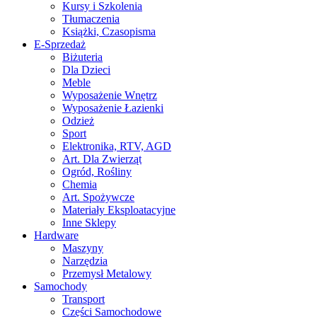
Kursy i Szkolenia
Tłumaczenia
Książki, Czasopisma
E-Sprzedaż
Biżuteria
Dla Dzieci
Meble
Wyposażenie Wnętrz
Wyposażenie Łazienki
Odzież
Sport
Elektronika, RTV, AGD
Art. Dla Zwierząt
Ogród, Rośliny
Chemia
Art. Spożywcze
Materiały Eksploatacyjne
Inne Sklepy
Hardware
Maszyny
Narzędzia
Przemysł Metalowy
Samochody
Transport
Części Samochodowe