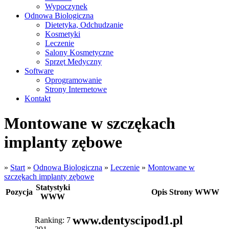
Wypoczynek
Odnowa Biologiczna
Dietetyka, Odchudzanie
Kosmetyki
Leczenie
Salony Kosmetyczne
Sprzęt Medyczny
Software
Oprogramowanie
Strony Internetowe
Kontakt
Montowane w szczękach
implanty zębowe
»
Start
»
Odnowa Biologiczna
»
Leczenie
»
Montowane w
szczękach implanty zębowe
Statystyki
Pozycja
Opis Strony WWW
WWW
www.dentyscipod1.pl
Ranking: 7