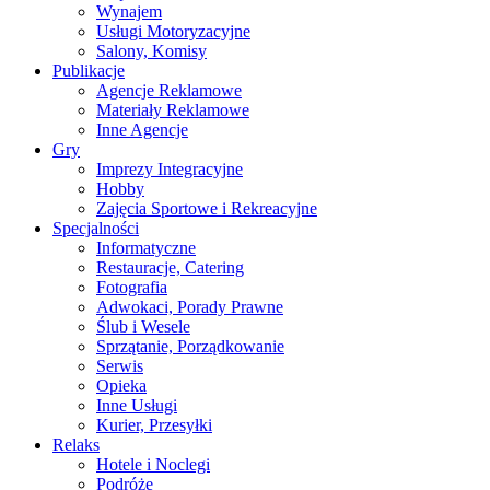
Wynajem
Usługi Motoryzacyjne
Salony, Komisy
Publikacje
Agencje Reklamowe
Materiały Reklamowe
Inne Agencje
Gry
Imprezy Integracyjne
Hobby
Zajęcia Sportowe i Rekreacyjne
Specjalności
Informatyczne
Restauracje, Catering
Fotografia
Adwokaci, Porady Prawne
Ślub i Wesele
Sprzątanie, Porządkowanie
Serwis
Opieka
Inne Usługi
Kurier, Przesyłki
Relaks
Hotele i Noclegi
Podróże