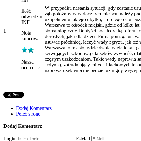
291
W przypadku nastania sytuacji, gdy zostanie us
Ilość
ząb położony w widocznym miejscu, należy pod
odwiedzin:
uzupełnieniu takiego ubytku, a do tego celu służ
INF
Warszawa to ośrodek miejski, gdzie od kilku lat 
stomatologiczny Dentyści pod Jedynką, oferując
1
Nota
dorosłych, jak i dla dzieci. Firma pomaga usuw
końcowa:
usuwać próchnicę, leczyć wady zgryzu, jak też 
Warszawa to miasto, gdzie działa wiele lokali 
serwujących szkodliwą dla zębów żywność, dlat
częstym uszkodzeniom. Takie wady naprawia sa
Nasza
Jedynką, zatrudniający miłych i fachowych leka
ocena: 12
naprawa uzębienia nie będzie już nigdy więcej u
Dodaj Komentarz
Poleć stronę
Dodaj Komentarz
Login
E-Mail