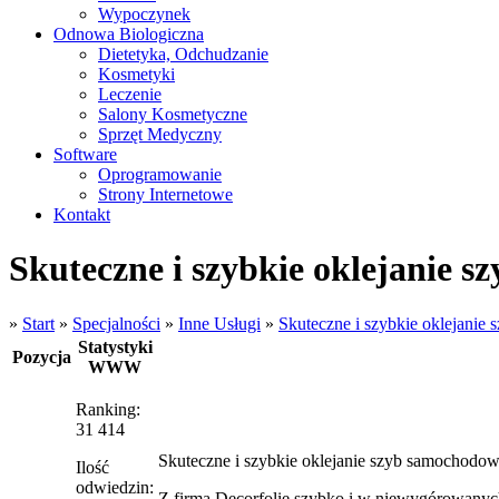
Wypoczynek
Odnowa Biologiczna
Dietetyka, Odchudzanie
Kosmetyki
Leczenie
Salony Kosmetyczne
Sprzęt Medyczny
Software
Oprogramowanie
Strony Internetowe
Kontakt
Skuteczne i szybkie oklejanie 
»
Start
»
Specjalności
»
Inne Usługi
»
Skuteczne i szybkie oklejani
Statystyki
Pozycja
WWW
Ranking:
31 414
Skuteczne i szybkie oklejanie szyb samochodo
Ilość
odwiedzin:
Z firmą Decorfolie szybko i w niewygórowanyc