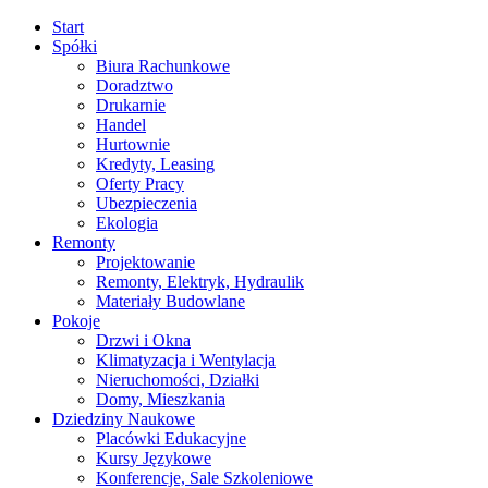
Start
Spółki
Biura Rachunkowe
Doradztwo
Drukarnie
Handel
Hurtownie
Kredyty, Leasing
Oferty Pracy
Ubezpieczenia
Ekologia
Remonty
Projektowanie
Remonty, Elektryk, Hydraulik
Materiały Budowlane
Pokoje
Drzwi i Okna
Klimatyzacja i Wentylacja
Nieruchomości, Działki
Domy, Mieszkania
Dziedziny Naukowe
Placówki Edukacyjne
Kursy Językowe
Konferencje, Sale Szkoleniowe