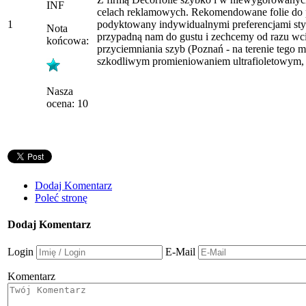
INF
celach reklamowych. Rekomendowane folie do pr
1
podyktowany indywidualnymi preferencjami sty
Nota
przypadną nam do gustu i zechcemy od razu wci
końcowa:
przyciemniania szyb (Poznań - na terenie tego m
szkodliwym promieniowaniem ultrafioletowym, p
Nasza
ocena: 10
Dodaj Komentarz
Poleć stronę
Dodaj Komentarz
Login
E-Mail
Komentarz