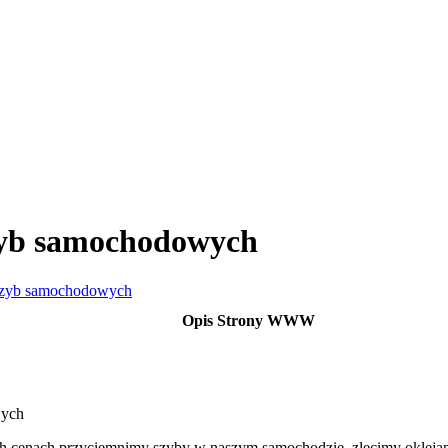
szyb samochodowych
e szyb samochodowych
Opis Strony WWW
wych
h cenach przyciemnimy szyby w naszym samochodzie, zlecimy oklejani