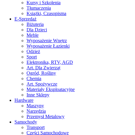
Kursy i Szkolenia
Tłumaczenia
Książki, Czasopisma
E-Sprzedaż
Biżuteria
Dla Dzieci
Meble
Wyposażenie Wnętrz
Wyposażenie Łazienki
Odzież
Sport
Elektronika, RTV, AGD
Art. Dla Zwierząt
Ogród, Rośliny
Chemia
Art. Spożywcze
Materiały Eksploatacyjne
Inne Sklepy
Hardware
Maszyny
Narzędzia
Przemysł Metalowy
Samochody
Transport
Części Samochodowe