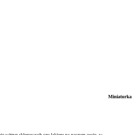
Miniaturka
e witryn sklepowych czy lakieru na naszym aucie, w