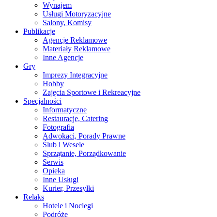
Wynajem
Usługi Motoryzacyjne
Salony, Komisy
Publikacje
Agencje Reklamowe
Materiały Reklamowe
Inne Agencje
Gry
Imprezy Integracyjne
Hobby
Zajęcia Sportowe i Rekreacyjne
Specjalności
Informatyczne
Restauracje, Catering
Fotografia
Adwokaci, Porady Prawne
Ślub i Wesele
Sprzątanie, Porządkowanie
Serwis
Opieka
Inne Usługi
Kurier, Przesyłki
Relaks
Hotele i Noclegi
Podróże