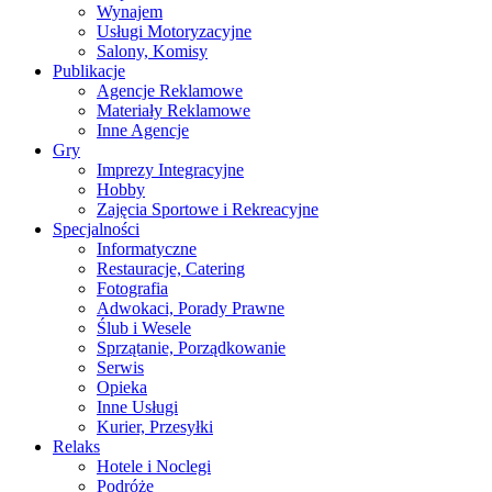
Wynajem
Usługi Motoryzacyjne
Salony, Komisy
Publikacje
Agencje Reklamowe
Materiały Reklamowe
Inne Agencje
Gry
Imprezy Integracyjne
Hobby
Zajęcia Sportowe i Rekreacyjne
Specjalności
Informatyczne
Restauracje, Catering
Fotografia
Adwokaci, Porady Prawne
Ślub i Wesele
Sprzątanie, Porządkowanie
Serwis
Opieka
Inne Usługi
Kurier, Przesyłki
Relaks
Hotele i Noclegi
Podróże