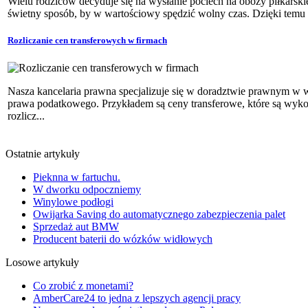
Wielu rodziców decyduje się na wysłanie pociech na obozy piłkarski
świetny sposób, by w wartościowy spędzić wolny czas. Dzięki temu 
Rozliczanie cen transferowych w firmach
Nasza kancelaria prawna specjalizuje się w doradztwie prawnym w w
prawa podatkowego. Przykładem są ceny transferowe, które są wy
rozlicz...
Ostatnie artykuły
Pieknna w fartuchu.
W dworku odpoczniemy
Winylowe podłogi
Owijarka Saving do automatycznego zabezpieczenia palet
Sprzedaż aut BMW
Producent baterii do wózków widłowych
Losowe artykuły
Co zrobić z monetami?
AmberCare24 to jedna z lepszych agencji pracy