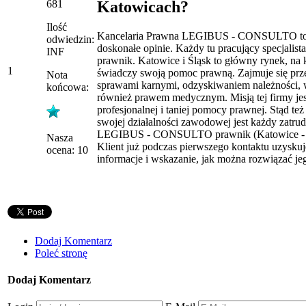
Katowicach?
681
Ilość
Kancelaria Prawna LEGIBUS - CONSULTO to f
odwiedzin:
doskonałe opinie. Każdy tu pracujący specjalist
INF
prawnik. Katowice i Śląsk to główny rynek, na
1
świadczy swoją pomoc prawną. Zajmuje się prz
Nota
sprawami karnymi, odzyskiwaniem należności, 
końcowa:
również prawem medycznym. Misją tej firmy jes
profesjonalnej i taniej pomocy prawnej. Stąd te
swojej działalności zawodowej jest każdy zatru
LEGIBUS - CONSULTO prawnik (Katowice - si
Nasza
Klient już podczas pierwszego kontaktu uzysku
ocena: 10
informacje i wskazanie, jak można rozwiązać je
Dodaj Komentarz
Poleć stronę
Dodaj Komentarz