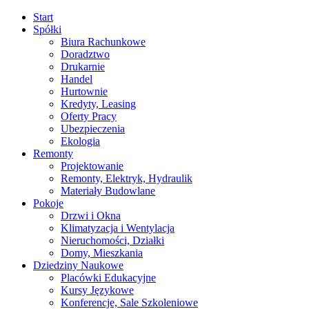
Start
Spółki
Biura Rachunkowe
Doradztwo
Drukarnie
Handel
Hurtownie
Kredyty, Leasing
Oferty Pracy
Ubezpieczenia
Ekologia
Remonty
Projektowanie
Remonty, Elektryk, Hydraulik
Materiały Budowlane
Pokoje
Drzwi i Okna
Klimatyzacja i Wentylacja
Nieruchomości, Działki
Domy, Mieszkania
Dziedziny Naukowe
Placówki Edukacyjne
Kursy Językowe
Konferencje, Sale Szkoleniowe