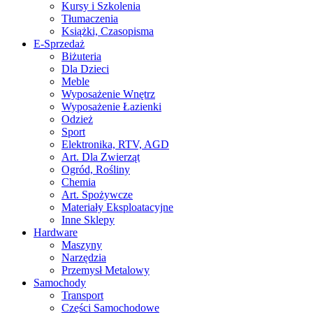
Kursy i Szkolenia
Tłumaczenia
Książki, Czasopisma
E-Sprzedaż
Biżuteria
Dla Dzieci
Meble
Wyposażenie Wnętrz
Wyposażenie Łazienki
Odzież
Sport
Elektronika, RTV, AGD
Art. Dla Zwierząt
Ogród, Rośliny
Chemia
Art. Spożywcze
Materiały Eksploatacyjne
Inne Sklepy
Hardware
Maszyny
Narzędzia
Przemysł Metalowy
Samochody
Transport
Części Samochodowe