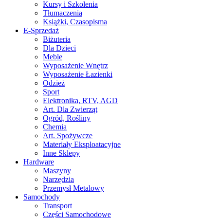
Kursy i Szkolenia
Tłumaczenia
Książki, Czasopisma
E-Sprzedaż
Biżuteria
Dla Dzieci
Meble
Wyposażenie Wnętrz
Wyposażenie Łazienki
Odzież
Sport
Elektronika, RTV, AGD
Art. Dla Zwierząt
Ogród, Rośliny
Chemia
Art. Spożywcze
Materiały Eksploatacyjne
Inne Sklepy
Hardware
Maszyny
Narzędzia
Przemysł Metalowy
Samochody
Transport
Części Samochodowe