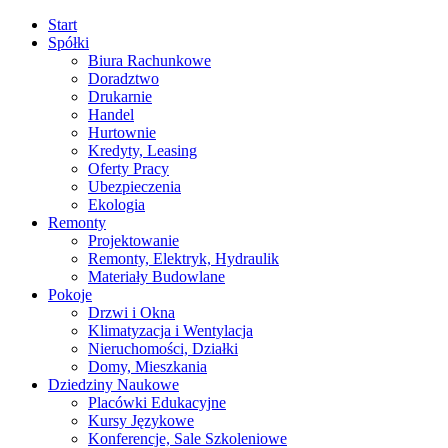
Start
Spółki
Biura Rachunkowe
Doradztwo
Drukarnie
Handel
Hurtownie
Kredyty, Leasing
Oferty Pracy
Ubezpieczenia
Ekologia
Remonty
Projektowanie
Remonty, Elektryk, Hydraulik
Materiały Budowlane
Pokoje
Drzwi i Okna
Klimatyzacja i Wentylacja
Nieruchomości, Działki
Domy, Mieszkania
Dziedziny Naukowe
Placówki Edukacyjne
Kursy Językowe
Konferencje, Sale Szkoleniowe