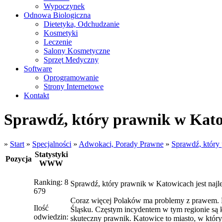
Wypoczynek
Odnowa Biologiczna
Dietetyka, Odchudzanie
Kosmetyki
Leczenie
Salony Kosmetyczne
Sprzęt Medyczny
Software
Oprogramowanie
Strony Internetowe
Kontakt
Sprawdź, który prawnik w Katow
»
Start
»
Specjalności
»
Adwokaci, Porady Prawne
»
Sprawdź, który 
Statystyki
Pozycja
WWW
Ranking: 8
Sprawdź, który prawnik w Katowicach jest najl
679
Coraz więcej Polaków ma problemy z prawem. Pr
Ilość
Śląsku. Częstym incydentem w tym regionie są k
odwiedzin:
skuteczny prawnik. Katowice to miasto, w który