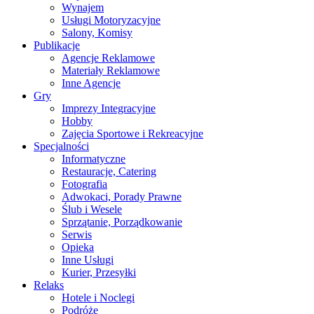
Wynajem
Usługi Motoryzacyjne
Salony, Komisy
Publikacje
Agencje Reklamowe
Materiały Reklamowe
Inne Agencje
Gry
Imprezy Integracyjne
Hobby
Zajęcia Sportowe i Rekreacyjne
Specjalności
Informatyczne
Restauracje, Catering
Fotografia
Adwokaci, Porady Prawne
Ślub i Wesele
Sprzątanie, Porządkowanie
Serwis
Opieka
Inne Usługi
Kurier, Przesyłki
Relaks
Hotele i Noclegi
Podróże